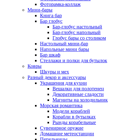
Фоторамка-коллаж
Мини-бары
Книга бар
Бар глобус
Бар-глобус настольный
Бар-глобус напольный
Глобус бары со столиком
Настольный мини-бар
Напольные мини бары
Бар шкаф
Стеллажи и полки для бутылок
Ковры
Шкуры и мех
Разный декор и аксессуары
Украшения для кухни
Вешалки для полотенец
Декоративные сладости
Магниты на холодильник
Морская романтика
Модели кораблей
Корабли в бутылках
Рынды корабельные
Сувенирное оружие
Домашние метеостанции
Пепельницы