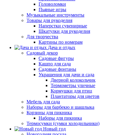
Головоломки
Пьяные игры
Музыкальные инструменты
Товары для рукоделия
Наперстки сувенирные
Шкатулки для рукоделия
Для творчества
Картины по номерам
Дача и отдых
Садовый декор
Садовые фигуры
Кашпо для сада
Садовые фонтаны
Украшения для дачи и сада
Дверной колокольчик
Термометры уличные
Кормушки для птиц
Плантаторы для цветов
Мебель для сада
Наборы для барбекю и шашлыка
Корзины для пикника
Наборы для пикника
Термосумки (сумки холодильники)
Новый год
Новогодняя посуда