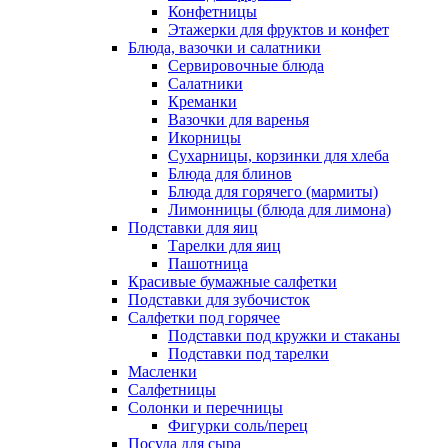
Конфетницы
Этажерки для фруктов и конфет
Блюда, вазочки и салатники
Сервировочные блюда
Салатники
Креманки
Вазочки для варенья
Икорницы
Сухарницы, корзинки для хлеба
Блюда для блинов
Блюда для горячего (мармиты)
Лимонницы (блюда для лимона)
Подставки для яиц
Тарелки для яиц
Пашотница
Красивые бумажные салфетки
Подставки для зубочисток
Салфетки под горячее
Подставки под кружки и стаканы
Подставки под тарелки
Масленки
Салфетницы
Солонки и перечницы
Фигурки соль/перец
Посуда для сыра