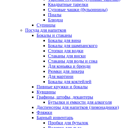
Квадратные тарелки
Суповые чашки (бульонницы)
Пиалы
Блюдца
Супницы
Посуда для напитков
Бокалы и стаканы
Бокалы для вина
Бокалы для шампанского
Стопки для водки
Стаканы для виски
Стаканы для воды и сока
Для коньяка и бренди
Рюмки для ликера
Для мартини
Бокалы для коктейлей
Пивные кружки и бокалы
Кувшины
Графины, штофы, декантеры
Бутылки и емкости для алкоголя
Диспенсеры для напитков (лимонадники)
Фляжки
Барный инвентарь
Пробки для бутылок
Ведерко для льда