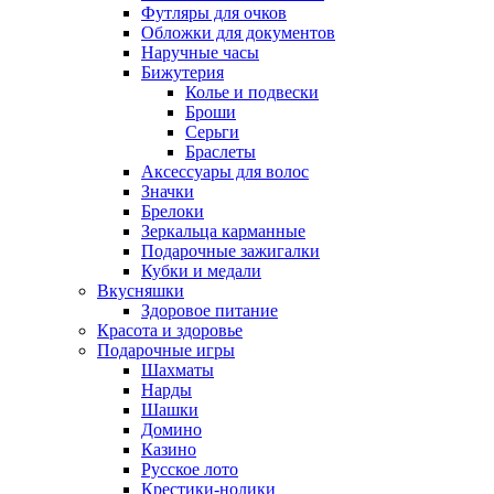
Футляры для очков
Обложки для документов
Наручные часы
Бижутерия
Колье и подвески
Броши
Серьги
Браслеты
Аксессуары для волос
Значки
Брелоки
Зеркальца карманные
Подарочные зажигалки
Кубки и медали
Вкусняшки
Здоровое питание
Красота и здоровье
Подарочные игры
Шахматы
Нарды
Шашки
Домино
Казино
Русское лото
Крестики-нолики