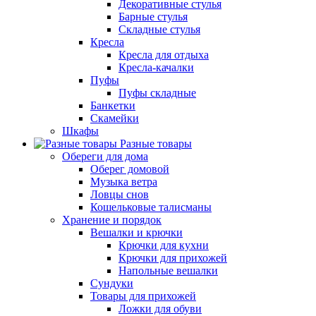
Декоративные стулья
Барные стулья
Складные стулья
Кресла
Кресла для отдыха
Кресла-качалки
Пуфы
Пуфы складные
Банкетки
Скамейки
Шкафы
Разные товары
Обереги для дома
Оберег домовой
Музыка ветра
Ловцы снов
Кошельковые талисманы
Хранение и порядок
Вешалки и крючки
Крючки для кухни
Крючки для прихожей
Напольные вешалки
Сундуки
Товары для прихожей
Ложки для обуви