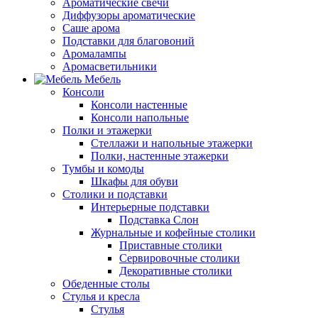
Ароматические свечи
Диффузоры ароматические
Саше арома
Подставки для благовоний
Аромалампы
Аромасветильники
Мебель
Консоли
Консоли настенные
Консоли напольные
Полки и этажерки
Стеллажи и напольные этажерки
Полки, настенные этажерки
Тумбы и комоды
Шкафы для обуви
Столики и подставки
Интерьерные подставки
Подставка Слон
Журнальные и кофейные столики
Приставные столики
Сервировочные столики
Декоративные столики
Обеденные столы
Стулья и кресла
Стулья