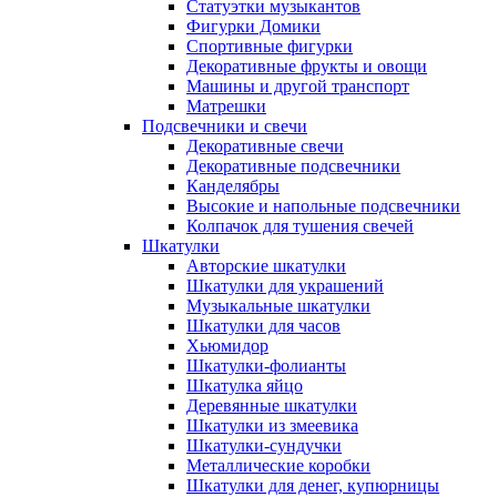
Статуэтки музыкантов
Фигурки Домики
Спортивные фигурки
Декоративные фрукты и овощи
Машины и другой транспорт
Матрешки
Подсвечники и свечи
Декоративные свечи
Декоративные подсвечники
Канделябры
Высокие и напольные подсвечники
Колпачок для тушения свечей
Шкатулки
Авторские шкатулки
Шкатулки для украшений
Музыкальные шкатулки
Шкатулки для часов
Хьюмидор
Шкатулки-фолианты
Шкатулка яйцо
Деревянные шкатулки
Шкатулки из змеевика
Шкатулки-сундучки
Металлические коробки
Шкатулки для денег, купюрницы