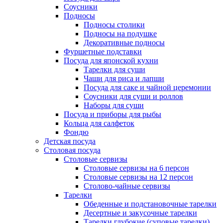
Соусники
Подносы
Подносы столики
Подносы на подушке
Декоративные подносы
Фуршетные подставки
Посуда для японской кухни
Тарелки для суши
Чаши для риса и лапши
Посуда для саке и чайной церемонии
Соусники для суши и роллов
Наборы для суши
Посуда и приборы для рыбы
Кольца для салфеток
Фондю
Детская посуда
Столовая посуда
Столовые сервизы
Столовые сервизы на 6 персон
Столовые сервизы на 12 персон
Столово-чайные сервизы
Тарелки
Обеденные и подстановочные тарелки
Десертные и закусочные тарелки
Тарелки глубокие (суповые тарелки)