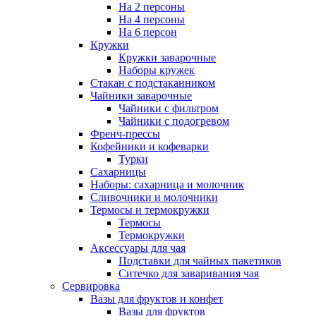
На 2 персоны
На 4 персоны
На 6 персон
Кружки
Кружки заварочные
Наборы кружек
Стакан с подстаканником
Чайники заварочные
Чайники с фильтром
Чайники с подогревом
Френч-прессы
Кофейники и кофеварки
Турки
Сахарницы
Наборы: сахарница и молочник
Сливочники и молочники
Термосы и термокружки
Термосы
Термокружки
Аксессуары для чая
Подставки для чайных пакетиков
Ситечко для заваривания чая
Сервировка
Вазы для фруктов и конфет
Вазы для фруктов