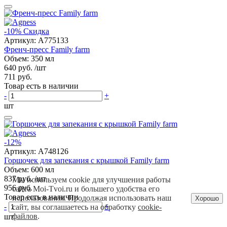
-10%
Скидка
Артикул:
A775133
Френч-пресс Family farm
Объем: 350 мл
640 руб.
/шт
711 руб.
Товар есть в наличии
-
+
шт
-12%
Артикул:
A748126
Горшочек для запекания с крышкой Family farm
Объем: 600 мл
837 руб.
/шт
Мы используем cookie для улучшения работы
956 руб.
сайта Moi-Tvoi.ru и большего удобства его
Товар есть в наличии
использования. Продолжая использовать наш
Хорошо
-
+
сайт, вы соглашаетесь на обработку
cookie-
файлов
.
шт