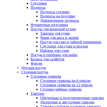
Соусники
Подносы
Подносы столики
Подносы на подушке
Декоративные подносы
Фуршетные подставки
Посуда для японской кухни
Тарелки для суши
Чаши для риса и лапши
Посуда для саке и чайной церемонии
Соусники для суши и роллов
Наборы для суши
Посуда и приборы для рыбы
Кольца для салфеток
Фондю
Детская посуда
Столовая посуда
Столовые сервизы
Столовые сервизы на 6 персон
Столовые сервизы на 12 персон
Столово-чайные сервизы
Тарелки
Обеденные и подстановочные тарелки
Десертные и закусочные тарелки
Тарелки глубокие (суповые тарелки)