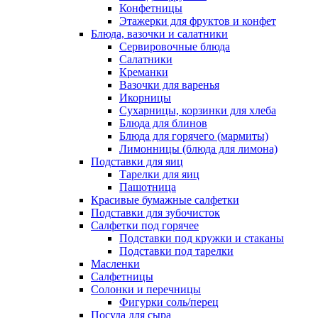
Конфетницы
Этажерки для фруктов и конфет
Блюда, вазочки и салатники
Сервировочные блюда
Салатники
Креманки
Вазочки для варенья
Икорницы
Сухарницы, корзинки для хлеба
Блюда для блинов
Блюда для горячего (мармиты)
Лимонницы (блюда для лимона)
Подставки для яиц
Тарелки для яиц
Пашотница
Красивые бумажные салфетки
Подставки для зубочисток
Салфетки под горячее
Подставки под кружки и стаканы
Подставки под тарелки
Масленки
Салфетницы
Солонки и перечницы
Фигурки соль/перец
Посуда для сыра