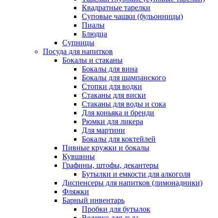
Квадратные тарелки
Суповые чашки (бульонницы)
Пиалы
Блюдца
Супницы
Посуда для напитков
Бокалы и стаканы
Бокалы для вина
Бокалы для шампанского
Стопки для водки
Стаканы для виски
Стаканы для воды и сока
Для коньяка и бренди
Рюмки для ликера
Для мартини
Бокалы для коктейлей
Пивные кружки и бокалы
Кувшины
Графины, штофы, декантеры
Бутылки и емкости для алкоголя
Диспенсеры для напитков (лимонадники)
Фляжки
Барный инвентарь
Пробки для бутылок
Ведерко для льда