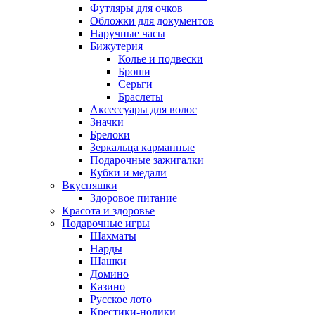
Футляры для очков
Обложки для документов
Наручные часы
Бижутерия
Колье и подвески
Броши
Серьги
Браслеты
Аксессуары для волос
Значки
Брелоки
Зеркальца карманные
Подарочные зажигалки
Кубки и медали
Вкусняшки
Здоровое питание
Красота и здоровье
Подарочные игры
Шахматы
Нарды
Шашки
Домино
Казино
Русское лото
Крестики-нолики