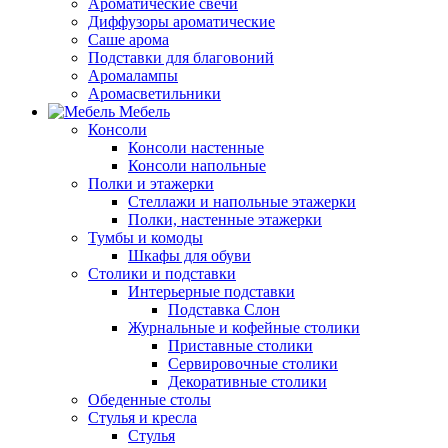
Ароматические свечи
Диффузоры ароматические
Саше арома
Подставки для благовоний
Аромалампы
Аромасветильники
Мебель
Консоли
Консоли настенные
Консоли напольные
Полки и этажерки
Стеллажи и напольные этажерки
Полки, настенные этажерки
Тумбы и комоды
Шкафы для обуви
Столики и подставки
Интерьерные подставки
Подставка Слон
Журнальные и кофейные столики
Приставные столики
Сервировочные столики
Декоративные столики
Обеденные столы
Стулья и кресла
Стулья