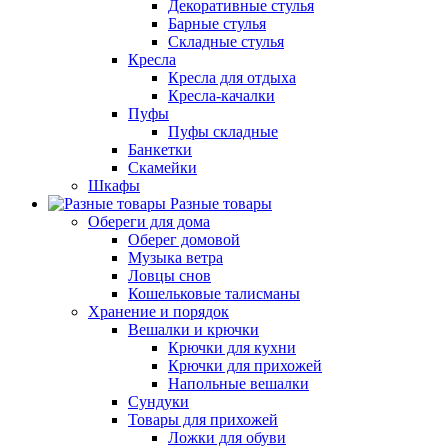
Декоративные стулья
Барные стулья
Складные стулья
Кресла
Кресла для отдыха
Кресла-качалки
Пуфы
Пуфы складные
Банкетки
Скамейки
Шкафы
Разные товары
Обереги для дома
Оберег домовой
Музыка ветра
Ловцы снов
Кошельковые талисманы
Хранение и порядок
Вешалки и крючки
Крючки для кухни
Крючки для прихожей
Напольные вешалки
Сундуки
Товары для прихожей
Ложки для обуви