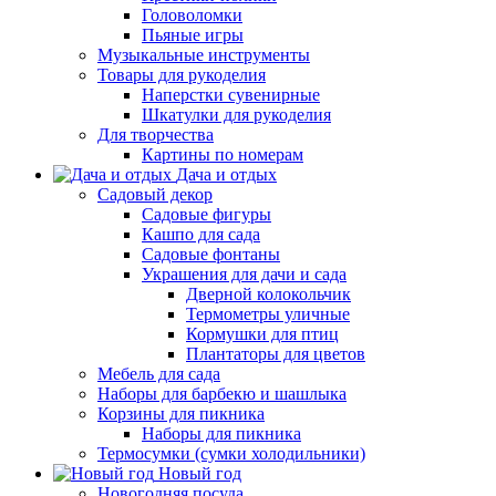
Головоломки
Пьяные игры
Музыкальные инструменты
Товары для рукоделия
Наперстки сувенирные
Шкатулки для рукоделия
Для творчества
Картины по номерам
Дача и отдых
Садовый декор
Садовые фигуры
Кашпо для сада
Садовые фонтаны
Украшения для дачи и сада
Дверной колокольчик
Термометры уличные
Кормушки для птиц
Плантаторы для цветов
Мебель для сада
Наборы для барбекю и шашлыка
Корзины для пикника
Наборы для пикника
Термосумки (сумки холодильники)
Новый год
Новогодняя посуда