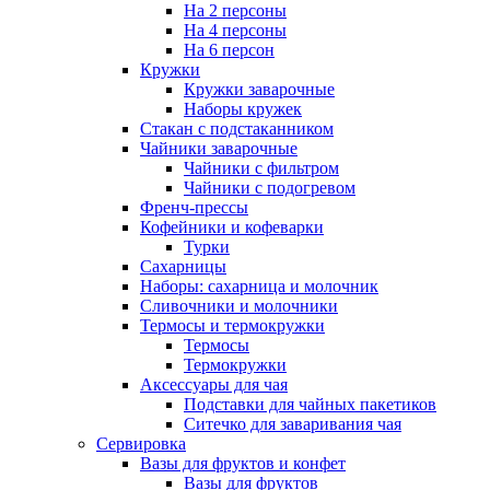
На 2 персоны
На 4 персоны
На 6 персон
Кружки
Кружки заварочные
Наборы кружек
Стакан с подстаканником
Чайники заварочные
Чайники с фильтром
Чайники с подогревом
Френч-прессы
Кофейники и кофеварки
Турки
Сахарницы
Наборы: сахарница и молочник
Сливочники и молочники
Термосы и термокружки
Термосы
Термокружки
Аксессуары для чая
Подставки для чайных пакетиков
Ситечко для заваривания чая
Сервировка
Вазы для фруктов и конфет
Вазы для фруктов