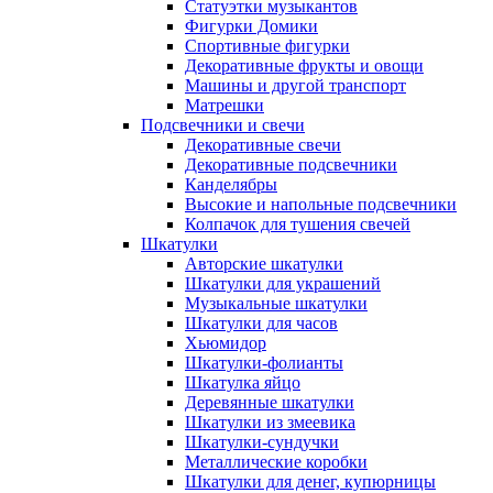
Статуэтки музыкантов
Фигурки Домики
Спортивные фигурки
Декоративные фрукты и овощи
Машины и другой транспорт
Матрешки
Подсвечники и свечи
Декоративные свечи
Декоративные подсвечники
Канделябры
Высокие и напольные подсвечники
Колпачок для тушения свечей
Шкатулки
Авторские шкатулки
Шкатулки для украшений
Музыкальные шкатулки
Шкатулки для часов
Хьюмидор
Шкатулки-фолианты
Шкатулка яйцо
Деревянные шкатулки
Шкатулки из змеевика
Шкатулки-сундучки
Металлические коробки
Шкатулки для денег, купюрницы