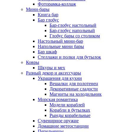
Фоторамка-коллаж
Мини-бары
Книга бар
Бар глобус
Бар-глобус настольный
Бар-глобус напольный
Глобус бары со столиком
Настольный мини-бар
Напольные мини бары
Бар шкаф
Стеллажи и полки для бутылок
Ковры
Шкуры и мех
Разный декор и аксессуары
Украшения для кухни
Вешалки для полотенец
Декоративные сладости
Магниты на холодильник
Морская романтика
Модели кораблей
Корабли в бутылках
Рынды корабельные
Сувенирное оружие
Домашние метеостанции
Пепельницы