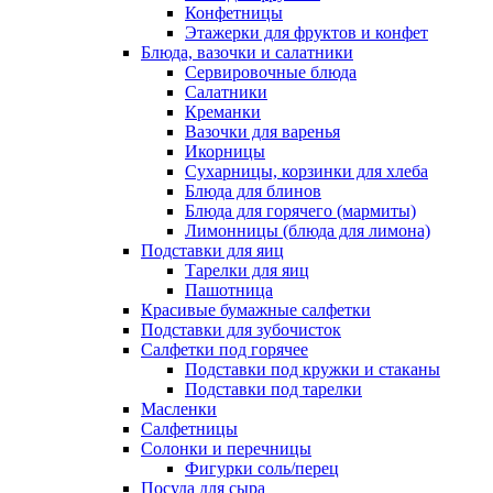
Конфетницы
Этажерки для фруктов и конфет
Блюда, вазочки и салатники
Сервировочные блюда
Салатники
Креманки
Вазочки для варенья
Икорницы
Сухарницы, корзинки для хлеба
Блюда для блинов
Блюда для горячего (мармиты)
Лимонницы (блюда для лимона)
Подставки для яиц
Тарелки для яиц
Пашотница
Красивые бумажные салфетки
Подставки для зубочисток
Салфетки под горячее
Подставки под кружки и стаканы
Подставки под тарелки
Масленки
Салфетницы
Солонки и перечницы
Фигурки соль/перец
Посуда для сыра