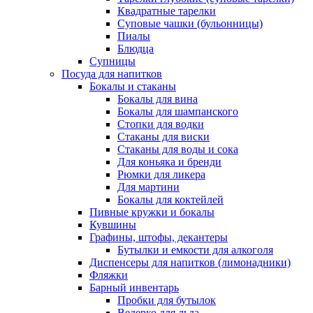
Квадратные тарелки
Суповые чашки (бульонницы)
Пиалы
Блюдца
Супницы
Посуда для напитков
Бокалы и стаканы
Бокалы для вина
Бокалы для шампанского
Стопки для водки
Стаканы для виски
Стаканы для воды и сока
Для коньяка и бренди
Рюмки для ликера
Для мартини
Бокалы для коктейлей
Пивные кружки и бокалы
Кувшины
Графины, штофы, декантеры
Бутылки и емкости для алкоголя
Диспенсеры для напитков (лимонадники)
Фляжки
Барный инвентарь
Пробки для бутылок
Ведерко для льда