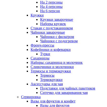
На 2 персоны
На 4 персоны
На 6 персон
Кружки
Кружки заварочные
Наборы кружек
Стакан с подстаканником
Чайники заварочные
Чайники с фильтром
Чайники с подогревом
Френч-прессы
Кофейники и кофеварки
Турки
Сахарницы
Наборы: сахарница и молочник
Сливочники и молочники
Термосы и термокружки
Термосы
Термокружки
Аксессуары для чая
Подставки для чайных пакетиков
Ситечко для заваривания чая
Сервировка
Вазы для фруктов и конфет
Вазы для фруктов