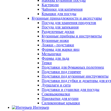
Наборы кухонной посуды
Кастрюли
Чайники для кипячения
Крышки для посуды
Кухонные принадлежности и аксессуары
Посуда для хранения продуктов
Посуда для запекания
Разделочные доски
Кухонные приборы и инструменты
Кухонные ножи
Ложки - подставки
Формы для жарки яиц
Мельнички
Формы для льда
Терки
Подставки для бумажных полотенец
Подставки под горячее
Подставки под кухонные инструменты
Подставки под губки и дозаторы для ку
Дуршлаги и сита
Подставки и сушилки для посуды
Соковыжималки
Прихватки для кухни
Силиконовые крышки
Интерьер