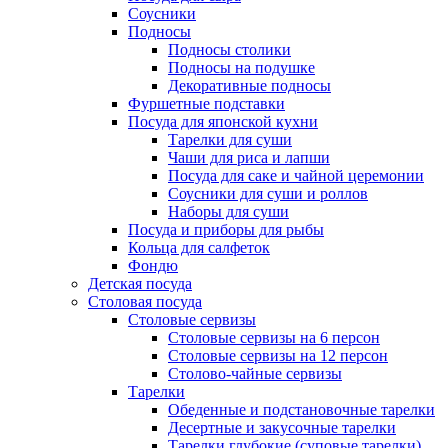
Соусники
Подносы
Подносы столики
Подносы на подушке
Декоративные подносы
Фуршетные подставки
Посуда для японской кухни
Тарелки для суши
Чаши для риса и лапши
Посуда для саке и чайной церемонии
Соусники для суши и роллов
Наборы для суши
Посуда и приборы для рыбы
Кольца для салфеток
Фондю
Детская посуда
Столовая посуда
Столовые сервизы
Столовые сервизы на 6 персон
Столовые сервизы на 12 персон
Столово-чайные сервизы
Тарелки
Обеденные и подстановочные тарелки
Десертные и закусочные тарелки
Тарелки глубокие (суповые тарелки)