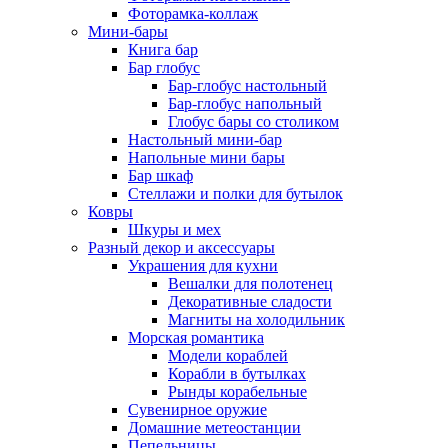
Фоторамка-коллаж
Мини-бары
Книга бар
Бар глобус
Бар-глобус настольный
Бар-глобус напольный
Глобус бары со столиком
Настольный мини-бар
Напольные мини бары
Бар шкаф
Стеллажи и полки для бутылок
Ковры
Шкуры и мех
Разный декор и аксессуары
Украшения для кухни
Вешалки для полотенец
Декоративные сладости
Магниты на холодильник
Морская романтика
Модели кораблей
Корабли в бутылках
Рынды корабельные
Сувенирное оружие
Домашние метеостанции
Пепельницы