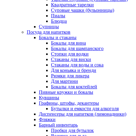
Квадратные тарелки
Суповые чашки (бульонницы)
Пиалы
Блюдца
Супницы
Посуда для напитков
Бокалы и стаканы
Бокалы для вина
Бокалы для шампанского
Стопки для водки
Стаканы для виски
Стаканы для воды и сока
Для коньяка и бренди
Рюмки для ликера
Для мартини
Бокалы для коктейлей
Пивные кружки и бокалы
Кувшины
Графины, штофы, декантеры
Бутылки и емкости для алкоголя
Диспенсеры для напитков (лимонадники)
Фляжки
Барный инвентарь
Пробки для бутылок
Ведерко для льда