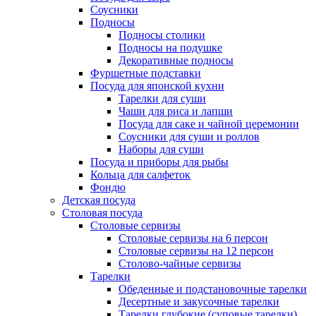
Соусники
Подносы
Подносы столики
Подносы на подушке
Декоративные подносы
Фуршетные подставки
Посуда для японской кухни
Тарелки для суши
Чаши для риса и лапши
Посуда для саке и чайной церемонии
Соусники для суши и роллов
Наборы для суши
Посуда и приборы для рыбы
Кольца для салфеток
Фондю
Детская посуда
Столовая посуда
Столовые сервизы
Столовые сервизы на 6 персон
Столовые сервизы на 12 персон
Столово-чайные сервизы
Тарелки
Обеденные и подстановочные тарелки
Десертные и закусочные тарелки
Тарелки глубокие (суповые тарелки)