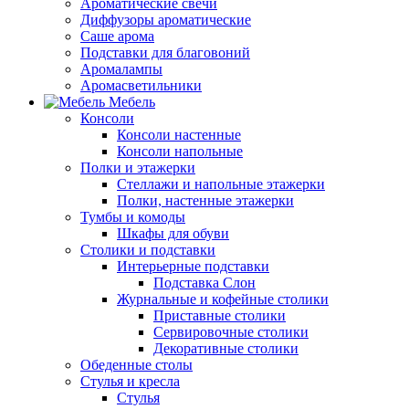
Ароматические свечи
Диффузоры ароматические
Саше арома
Подставки для благовоний
Аромалампы
Аромасветильники
Мебель
Консоли
Консоли настенные
Консоли напольные
Полки и этажерки
Стеллажи и напольные этажерки
Полки, настенные этажерки
Тумбы и комоды
Шкафы для обуви
Столики и подставки
Интерьерные подставки
Подставка Слон
Журнальные и кофейные столики
Приставные столики
Сервировочные столики
Декоративные столики
Обеденные столы
Стулья и кресла
Стулья