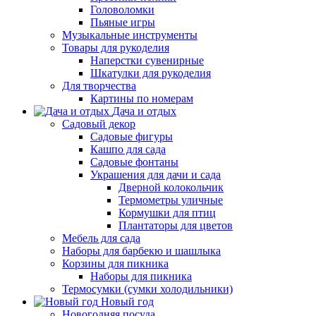
Головоломки
Пьяные игры
Музыкальные инструменты
Товары для рукоделия
Наперстки сувенирные
Шкатулки для рукоделия
Для творчества
Картины по номерам
Дача и отдых
Садовый декор
Садовые фигуры
Кашпо для сада
Садовые фонтаны
Украшения для дачи и сада
Дверной колокольчик
Термометры уличные
Кормушки для птиц
Плантаторы для цветов
Мебель для сада
Наборы для барбекю и шашлыка
Корзины для пикника
Наборы для пикника
Термосумки (сумки холодильники)
Новый год
Новогодняя посуда