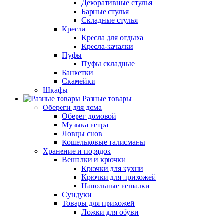
Декоративные стулья
Барные стулья
Складные стулья
Кресла
Кресла для отдыха
Кресла-качалки
Пуфы
Пуфы складные
Банкетки
Скамейки
Шкафы
Разные товары
Обереги для дома
Оберег домовой
Музыка ветра
Ловцы снов
Кошельковые талисманы
Хранение и порядок
Вешалки и крючки
Крючки для кухни
Крючки для прихожей
Напольные вешалки
Сундуки
Товары для прихожей
Ложки для обуви