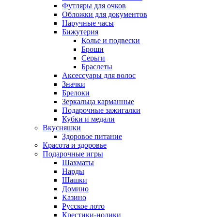
Футляры для очков
Обложки для документов
Наручные часы
Бижутерия
Колье и подвески
Броши
Серьги
Браслеты
Аксессуары для волос
Значки
Брелоки
Зеркальца карманные
Подарочные зажигалки
Кубки и медали
Вкусняшки
Здоровое питание
Красота и здоровье
Подарочные игры
Шахматы
Нарды
Шашки
Домино
Казино
Русское лото
Крестики-нолики