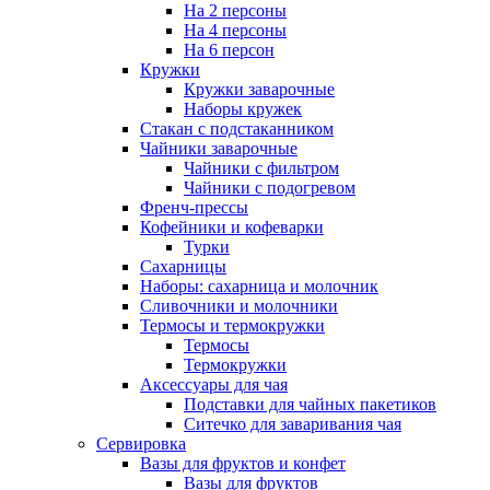
На 2 персоны
На 4 персоны
На 6 персон
Кружки
Кружки заварочные
Наборы кружек
Стакан с подстаканником
Чайники заварочные
Чайники с фильтром
Чайники с подогревом
Френч-прессы
Кофейники и кофеварки
Турки
Сахарницы
Наборы: сахарница и молочник
Сливочники и молочники
Термосы и термокружки
Термосы
Термокружки
Аксессуары для чая
Подставки для чайных пакетиков
Ситечко для заваривания чая
Сервировка
Вазы для фруктов и конфет
Вазы для фруктов