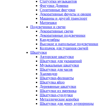
Статуэтки музыкантов
Фигурки Домики
Спортивные фигурки
Декоративные фрукты и овощи
Машины и другой транспорт
Матрешки
Подсвечники и свечи
Декоративные свечи
Декоративные подсвечники
Канделябры
Высокие и напольные подсвечники
Колпачок для тушения свечей
Шкатулки
Авторские шкатулки
Шкатулки для украшений
Музыкальные шкатулки
Шкатулки для часов
Хьюмидор
Шкатулки-фолианты
Шкатулка яйцо
Деревянные шкатулки
Шкатулки из змеевика
Шкатулки-сундучки
Металлические коробки
Шкатулки для денег, купюрницы