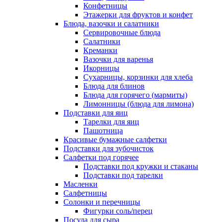
Конфетницы
Этажерки для фруктов и конфет
Блюда, вазочки и салатники
Сервировочные блюда
Салатники
Креманки
Вазочки для варенья
Икорницы
Сухарницы, корзинки для хлеба
Блюда для блинов
Блюда для горячего (мармиты)
Лимонницы (блюда для лимона)
Подставки для яиц
Тарелки для яиц
Пашотница
Красивые бумажные салфетки
Подставки для зубочисток
Салфетки под горячее
Подставки под кружки и стаканы
Подставки под тарелки
Масленки
Салфетницы
Солонки и перечницы
Фигурки соль/перец
Посуда для сыра