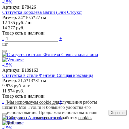
-15%
Артикул:
E78426
Статуэтка Королева магии (Энн Стоукс)
Размер: 24*10,5*27 см
12 135 руб.
/шт
14 277 руб.
Товар есть в наличии
-
+
шт
-15%
Артикул:
E109163
Статуэтка в стиле Фэнтези Спящая красавица
Размер: 21,5*13*31 см
9 838 руб.
/шт
11 574 руб.
Товар есть в наличии
-
+
Мы используем cookie для улучшения работы
шт
сайта Moi-Tvoi.ru и большего удобства его
использования. Продолжая использовать наш
Хорошо
сайт, вы соглашаетесь на обработку
cookie-
файлов
.
-15%