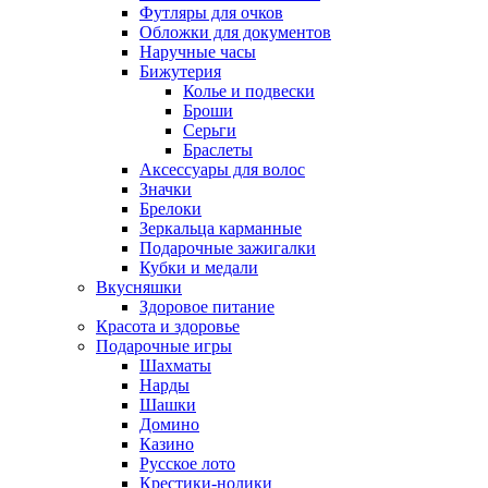
Футляры для очков
Обложки для документов
Наручные часы
Бижутерия
Колье и подвески
Броши
Серьги
Браслеты
Аксессуары для волос
Значки
Брелоки
Зеркальца карманные
Подарочные зажигалки
Кубки и медали
Вкусняшки
Здоровое питание
Красота и здоровье
Подарочные игры
Шахматы
Нарды
Шашки
Домино
Казино
Русское лото
Крестики-нолики