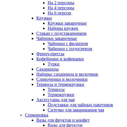
На 2 персоны
На 4 персоны
На 6 персон
Кружки
Кружки заварочные
Наборы кружек
Стакан с подстаканником
Чайники заварочные
Чайники с фильтром
Чайники с подогревом
Френч-прессы
Кофейники и кофеварки
Турки
Сахарницы
Наборы: сахарница и молочник
Сливочники и молочники
Термосы и термокружки
Термосы
Термокружки
Аксессуары для чая
Подставки для чайных пакетиков
Ситечко для заваривания чая
Сервировка
Вазы для фруктов и конфет
Вазы для фруктов