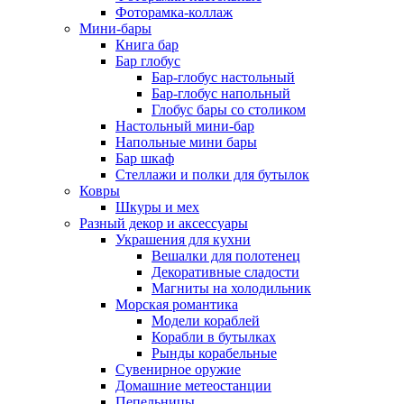
Фоторамка-коллаж
Мини-бары
Книга бар
Бар глобус
Бар-глобус настольный
Бар-глобус напольный
Глобус бары со столиком
Настольный мини-бар
Напольные мини бары
Бар шкаф
Стеллажи и полки для бутылок
Ковры
Шкуры и мех
Разный декор и аксессуары
Украшения для кухни
Вешалки для полотенец
Декоративные сладости
Магниты на холодильник
Морская романтика
Модели кораблей
Корабли в бутылках
Рынды корабельные
Сувенирное оружие
Домашние метеостанции
Пепельницы