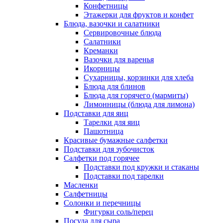
Конфетницы
Этажерки для фруктов и конфет
Блюда, вазочки и салатники
Сервировочные блюда
Салатники
Креманки
Вазочки для варенья
Икорницы
Сухарницы, корзинки для хлеба
Блюда для блинов
Блюда для горячего (мармиты)
Лимонницы (блюда для лимона)
Подставки для яиц
Тарелки для яиц
Пашотница
Красивые бумажные салфетки
Подставки для зубочисток
Салфетки под горячее
Подставки под кружки и стаканы
Подставки под тарелки
Масленки
Салфетницы
Солонки и перечницы
Фигурки соль/перец
Посуда для сыра