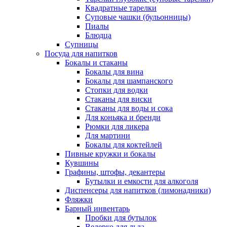
Квадратные тарелки
Суповые чашки (бульонницы)
Пиалы
Блюдца
Супницы
Посуда для напитков
Бокалы и стаканы
Бокалы для вина
Бокалы для шампанского
Стопки для водки
Стаканы для виски
Стаканы для воды и сока
Для коньяка и бренди
Рюмки для ликера
Для мартини
Бокалы для коктейлей
Пивные кружки и бокалы
Кувшины
Графины, штофы, декантеры
Бутылки и емкости для алкоголя
Диспенсеры для напитков (лимонадники)
Фляжки
Барный инвентарь
Пробки для бутылок
Ведерко для льда