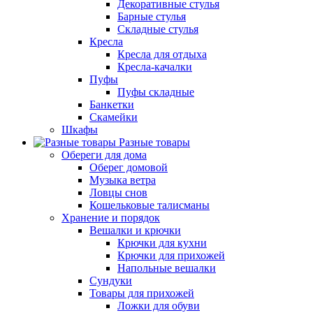
Декоративные стулья
Барные стулья
Складные стулья
Кресла
Кресла для отдыха
Кресла-качалки
Пуфы
Пуфы складные
Банкетки
Скамейки
Шкафы
Разные товары
Обереги для дома
Оберег домовой
Музыка ветра
Ловцы снов
Кошельковые талисманы
Хранение и порядок
Вешалки и крючки
Крючки для кухни
Крючки для прихожей
Напольные вешалки
Сундуки
Товары для прихожей
Ложки для обуви