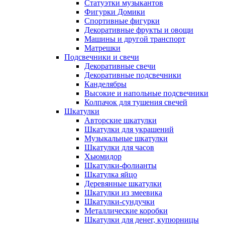
Статуэтки музыкантов
Фигурки Домики
Спортивные фигурки
Декоративные фрукты и овощи
Машины и другой транспорт
Матрешки
Подсвечники и свечи
Декоративные свечи
Декоративные подсвечники
Канделябры
Высокие и напольные подсвечники
Колпачок для тушения свечей
Шкатулки
Авторские шкатулки
Шкатулки для украшений
Музыкальные шкатулки
Шкатулки для часов
Хьюмидор
Шкатулки-фолианты
Шкатулка яйцо
Деревянные шкатулки
Шкатулки из змеевика
Шкатулки-сундучки
Металлические коробки
Шкатулки для денег, купюрницы