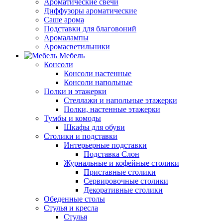
Ароматические свечи
Диффузоры ароматические
Саше арома
Подставки для благовоний
Аромалампы
Аромасветильники
Мебель
Консоли
Консоли настенные
Консоли напольные
Полки и этажерки
Стеллажи и напольные этажерки
Полки, настенные этажерки
Тумбы и комоды
Шкафы для обуви
Столики и подставки
Интерьерные подставки
Подставка Слон
Журнальные и кофейные столики
Приставные столики
Сервировочные столики
Декоративные столики
Обеденные столы
Стулья и кресла
Стулья