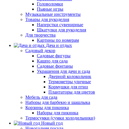
Головоломки
Пьяные игры
Музыкальные инструменты
Товары для рукоделия
Наперстки сувенирные
Шкатулки для рукоделия
Для творчества
Картины по номерам
Дача и отдых
Садовый декор
Садовые фигуры
Кашпо для сада
Садовые фонтаны
Украшения для дачи и сада
Дверной колокольчик
Термометры уличные
Кормушки для птиц
Плантаторы для цветов
Мебель для сада
Наборы для барбекю и шашлыка
Корзины для пикника
Наборы для пикника
Термосумки (сумки холодильники)
Новый год
Новогодняя посуда