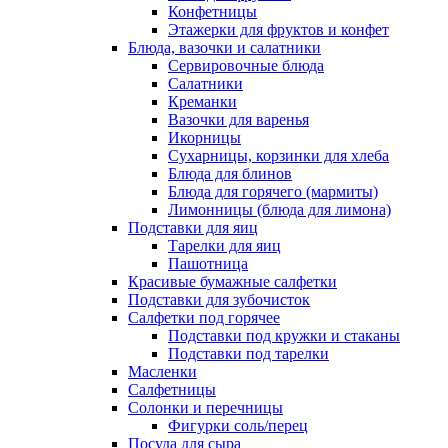
Конфетницы
Этажерки для фруктов и конфет
Блюда, вазочки и салатники
Сервировочные блюда
Салатники
Креманки
Вазочки для варенья
Икорницы
Сухарницы, корзинки для хлеба
Блюда для блинов
Блюда для горячего (мармиты)
Лимонницы (блюда для лимона)
Подставки для яиц
Тарелки для яиц
Пашотница
Красивые бумажные салфетки
Подставки для зубочисток
Салфетки под горячее
Подставки под кружки и стаканы
Подставки под тарелки
Масленки
Салфетницы
Солонки и перечницы
Фигурки соль/перец
Посуда для сыра