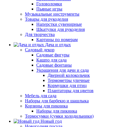
Головоломки
Пьяные игры
Музыкальные инструменты
Товары для рукоделия
Наперстки сувенирные
Шкатулки для рукоделия
Для творчества
Картины по номерам
Дача и отдых
Садовый декор
Садовые фигуры
Кашпо для сада
Садовые фонтаны
Украшения для дачи и сада
Дверной колокольчик
Термометры уличные
Кормушки для птиц
Плантаторы для цветов
Мебель для сада
Наборы для барбекю и шашлыка
Корзины для пикника
Наборы для пикника
Термосумки (сумки холодильники)
Новый год
Новогодняя посуда