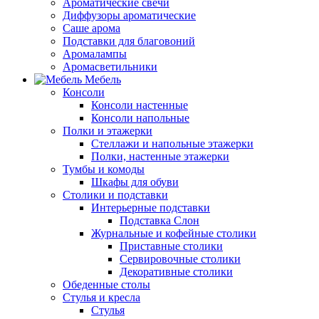
Ароматические свечи
Диффузоры ароматические
Саше арома
Подставки для благовоний
Аромалампы
Аромасветильники
Мебель
Консоли
Консоли настенные
Консоли напольные
Полки и этажерки
Стеллажи и напольные этажерки
Полки, настенные этажерки
Тумбы и комоды
Шкафы для обуви
Столики и подставки
Интерьерные подставки
Подставка Слон
Журнальные и кофейные столики
Приставные столики
Сервировочные столики
Декоративные столики
Обеденные столы
Стулья и кресла
Стулья