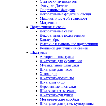
Статуэтки музыкантов
Фигурки Домики
Спортивные фигурки
Декоративные фрукты и овощи
Машины и другой транспорт
Матрешки
Подсвечники и свечи
Декоративные свечи
Декоративные подсвечники
Канделябры
Высокие и напольные подсвечники
Колпачок для тушения свечей
Шкатулки
Авторские шкатулки
Шкатулки для украшений
Музыкальные шкатулки
Шкатулки для часов
Хьюмидор
Шкатулки-фолианты
Шкатулка яйцо
Деревянные шкатулки
Шкатулки из змеевика
Шкатулки-сундучки
Металлические коробки
Шкатулки для денег, купюрницы