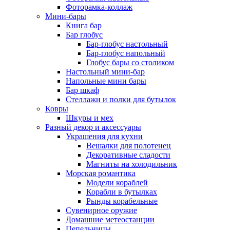
Фоторамка-коллаж
Мини-бары
Книга бар
Бар глобус
Бар-глобус настольный
Бар-глобус напольный
Глобус бары со столиком
Настольный мини-бар
Напольные мини бары
Бар шкаф
Стеллажи и полки для бутылок
Ковры
Шкуры и мех
Разный декор и аксессуары
Украшения для кухни
Вешалки для полотенец
Декоративные сладости
Магниты на холодильник
Морская романтика
Модели кораблей
Корабли в бутылках
Рынды корабельные
Сувенирное оружие
Домашние метеостанции
Пепельницы