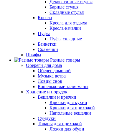
Декоративные стулья
Барные стулья
Складные стулья
Кресла
Кресла для отдыха
Кресла-качалки
Пуфы
Пуфы складные
Банкетки
Скамейки
Шкафы
Разные товары
Обереги для дома
Оберег домовой
Музыка ветра
Ловцы снов
Кошельковые талисманы
Хранение и порядок
Вешалки и крючки
Крючки для кухни
Крючки для прихожей
Напольные вешалки
Сундуки
Товары для прихожей
Ложки для обуви