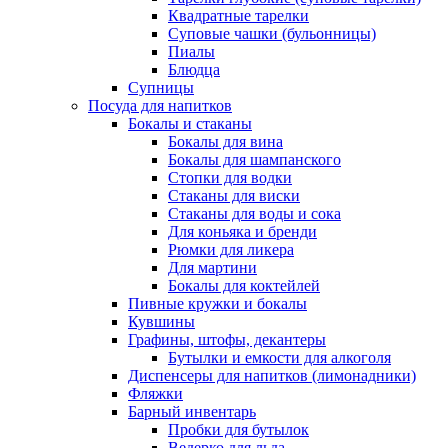
Квадратные тарелки
Суповые чашки (бульонницы)
Пиалы
Блюдца
Супницы
Посуда для напитков
Бокалы и стаканы
Бокалы для вина
Бокалы для шампанского
Стопки для водки
Стаканы для виски
Стаканы для воды и сока
Для коньяка и бренди
Рюмки для ликера
Для мартини
Бокалы для коктейлей
Пивные кружки и бокалы
Кувшины
Графины, штофы, декантеры
Бутылки и емкости для алкоголя
Диспенсеры для напитков (лимонадники)
Фляжки
Барный инвентарь
Пробки для бутылок
Ведерко для льда