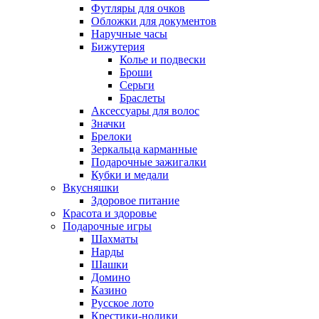
Футляры для очков
Обложки для документов
Наручные часы
Бижутерия
Колье и подвески
Броши
Серьги
Браслеты
Аксессуары для волос
Значки
Брелоки
Зеркальца карманные
Подарочные зажигалки
Кубки и медали
Вкусняшки
Здоровое питание
Красота и здоровье
Подарочные игры
Шахматы
Нарды
Шашки
Домино
Казино
Русское лото
Крестики-нолики