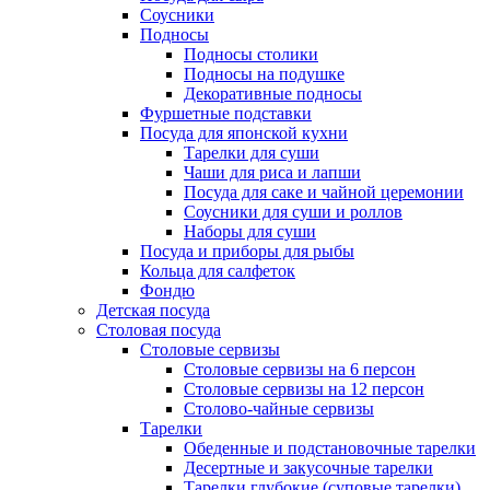
Соусники
Подносы
Подносы столики
Подносы на подушке
Декоративные подносы
Фуршетные подставки
Посуда для японской кухни
Тарелки для суши
Чаши для риса и лапши
Посуда для саке и чайной церемонии
Соусники для суши и роллов
Наборы для суши
Посуда и приборы для рыбы
Кольца для салфеток
Фондю
Детская посуда
Столовая посуда
Столовые сервизы
Столовые сервизы на 6 персон
Столовые сервизы на 12 персон
Столово-чайные сервизы
Тарелки
Обеденные и подстановочные тарелки
Десертные и закусочные тарелки
Тарелки глубокие (суповые тарелки)