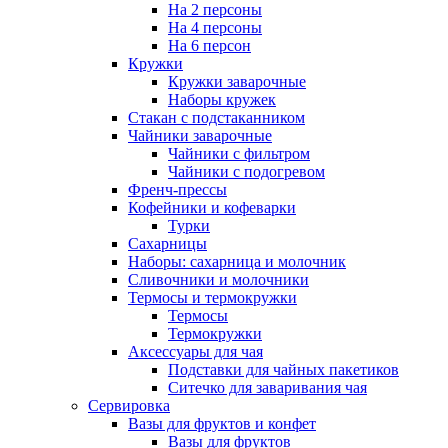
На 2 персоны
На 4 персоны
На 6 персон
Кружки
Кружки заварочные
Наборы кружек
Стакан с подстаканником
Чайники заварочные
Чайники с фильтром
Чайники с подогревом
Френч-прессы
Кофейники и кофеварки
Турки
Сахарницы
Наборы: сахарница и молочник
Сливочники и молочники
Термосы и термокружки
Термосы
Термокружки
Аксессуары для чая
Подставки для чайных пакетиков
Ситечко для заваривания чая
Сервировка
Вазы для фруктов и конфет
Вазы для фруктов