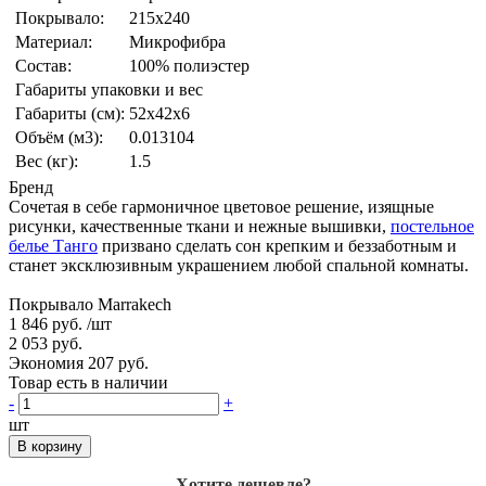
Покрывало:
215x240
Материал:
Микрофибра
Состав:
100% полиэстер
Габариты упаковки и вес
Габариты (см):
52x42x6
Объём (м3):
0.013104
Вес (кг):
1.5
Бренд
Сочетая в себе гармоничное цветовое решение, изящные
рисунки, качественные ткани и нежные вышивки,
постельное
белье Танго
призвано сделать сон крепким и беззаботным и
станет эксклюзивным украшением любой спальной комнаты.
Покрывало Marrakech
1 846 руб.
/шт
2 053 руб.
Экономия 207 руб.
Товар есть в наличии
-
+
шт
В корзину
Хотите дешевле?