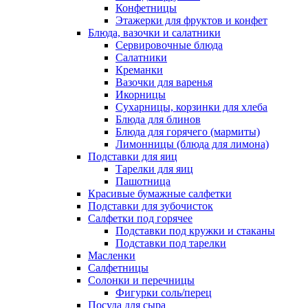
Конфетницы
Этажерки для фруктов и конфет
Блюда, вазочки и салатники
Сервировочные блюда
Салатники
Креманки
Вазочки для варенья
Икорницы
Сухарницы, корзинки для хлеба
Блюда для блинов
Блюда для горячего (мармиты)
Лимонницы (блюда для лимона)
Подставки для яиц
Тарелки для яиц
Пашотница
Красивые бумажные салфетки
Подставки для зубочисток
Салфетки под горячее
Подставки под кружки и стаканы
Подставки под тарелки
Масленки
Салфетницы
Солонки и перечницы
Фигурки соль/перец
Посуда для сыра