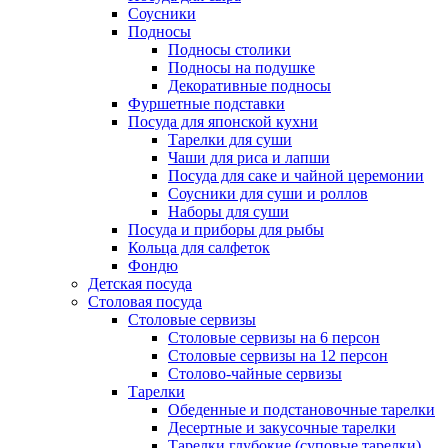
Соусники
Подносы
Подносы столики
Подносы на подушке
Декоративные подносы
Фуршетные подставки
Посуда для японской кухни
Тарелки для суши
Чаши для риса и лапши
Посуда для саке и чайной церемонии
Соусники для суши и роллов
Наборы для суши
Посуда и приборы для рыбы
Кольца для салфеток
Фондю
Детская посуда
Столовая посуда
Столовые сервизы
Столовые сервизы на 6 персон
Столовые сервизы на 12 персон
Столово-чайные сервизы
Тарелки
Обеденные и подстановочные тарелки
Десертные и закусочные тарелки
Тарелки глубокие (суповые тарелки)