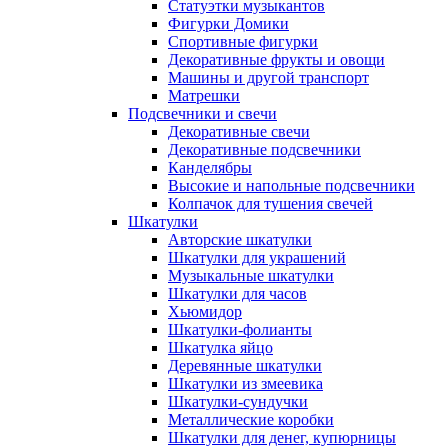
Статуэтки музыкантов
Фигурки Домики
Спортивные фигурки
Декоративные фрукты и овощи
Машины и другой транспорт
Матрешки
Подсвечники и свечи
Декоративные свечи
Декоративные подсвечники
Канделябры
Высокие и напольные подсвечники
Колпачок для тушения свечей
Шкатулки
Авторские шкатулки
Шкатулки для украшений
Музыкальные шкатулки
Шкатулки для часов
Хьюмидор
Шкатулки-фолианты
Шкатулка яйцо
Деревянные шкатулки
Шкатулки из змеевика
Шкатулки-сундучки
Металлические коробки
Шкатулки для денег, купюрницы