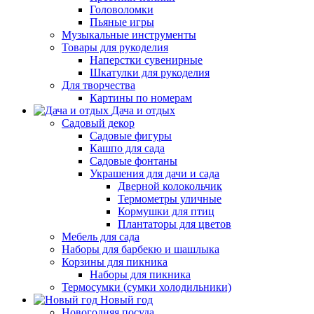
Головоломки
Пьяные игры
Музыкальные инструменты
Товары для рукоделия
Наперстки сувенирные
Шкатулки для рукоделия
Для творчества
Картины по номерам
Дача и отдых
Садовый декор
Садовые фигуры
Кашпо для сада
Садовые фонтаны
Украшения для дачи и сада
Дверной колокольчик
Термометры уличные
Кормушки для птиц
Плантаторы для цветов
Мебель для сада
Наборы для барбекю и шашлыка
Корзины для пикника
Наборы для пикника
Термосумки (сумки холодильники)
Новый год
Новогодняя посуда