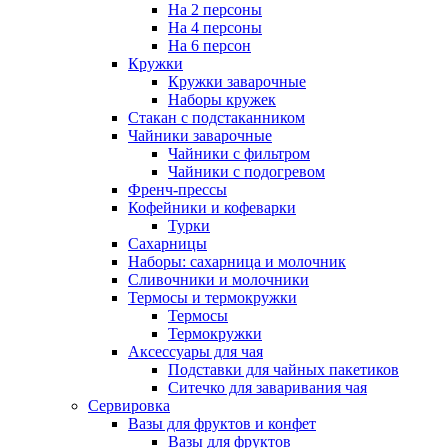
На 2 персоны
На 4 персоны
На 6 персон
Кружки
Кружки заварочные
Наборы кружек
Стакан с подстаканником
Чайники заварочные
Чайники с фильтром
Чайники с подогревом
Френч-прессы
Кофейники и кофеварки
Турки
Сахарницы
Наборы: сахарница и молочник
Сливочники и молочники
Термосы и термокружки
Термосы
Термокружки
Аксессуары для чая
Подставки для чайных пакетиков
Ситечко для заваривания чая
Сервировка
Вазы для фруктов и конфет
Вазы для фруктов