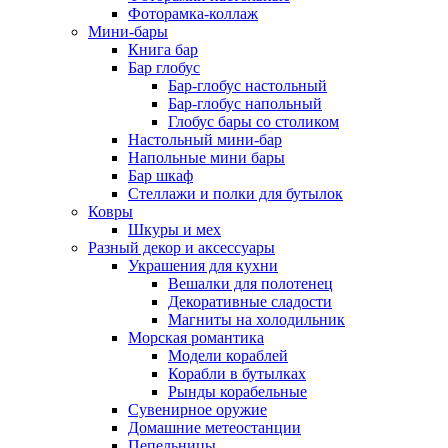
Фоторамка-коллаж
Мини-бары
Книга бар
Бар глобус
Бар-глобус настольный
Бар-глобус напольный
Глобус бары со столиком
Настольный мини-бар
Напольные мини бары
Бар шкаф
Стеллажи и полки для бутылок
Ковры
Шкуры и мех
Разный декор и аксессуары
Украшения для кухни
Вешалки для полотенец
Декоративные сладости
Магниты на холодильник
Морская романтика
Модели кораблей
Корабли в бутылках
Рынды корабельные
Сувенирное оружие
Домашние метеостанции
Пепельницы