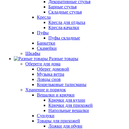
Декоративные стулья
Барные стулья
Складные стулья
Кресла
Кресла для отдыха
Кресла-качалки
Пуфы
Пуфы складные
Банкетки
Скамейки
Шкафы
Разные товары
Обереги для дома
Оберег домовой
Музыка ветра
Ловцы снов
Кошельковые талисманы
Хранение и порядок
Вешалки и крючки
Крючки для кухни
Крючки для прихожей
Напольные вешалки
Сундуки
Товары для прихожей
Ложки для обуви