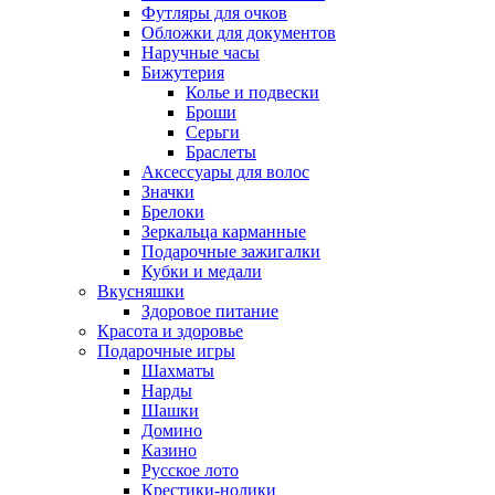
Футляры для очков
Обложки для документов
Наручные часы
Бижутерия
Колье и подвески
Броши
Серьги
Браслеты
Аксессуары для волос
Значки
Брелоки
Зеркальца карманные
Подарочные зажигалки
Кубки и медали
Вкусняшки
Здоровое питание
Красота и здоровье
Подарочные игры
Шахматы
Нарды
Шашки
Домино
Казино
Русское лото
Крестики-нолики