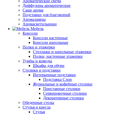
Ароматические свечи
Диффузоры ароматические
Саше арома
Подставки для благовоний
Аромалампы
Аромасветильники
Мебель
Консоли
Консоли настенные
Консоли напольные
Полки и этажерки
Стеллажи и напольные этажерки
Полки, настенные этажерки
Тумбы и комоды
Шкафы для обуви
Столики и подставки
Интерьерные подставки
Подставка Слон
Журнальные и кофейные столики
Приставные столики
Сервировочные столики
Декоративные столики
Обеденные столы
Стулья и кресла
Стулья