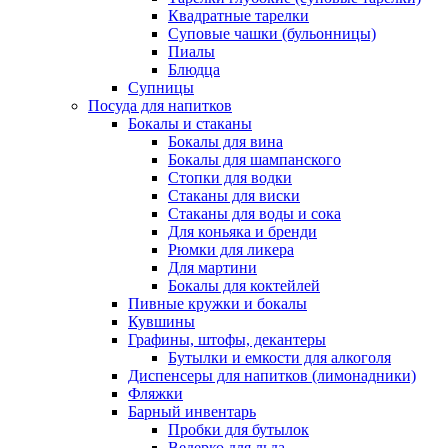
Квадратные тарелки
Суповые чашки (бульонницы)
Пиалы
Блюдца
Супницы
Посуда для напитков
Бокалы и стаканы
Бокалы для вина
Бокалы для шампанского
Стопки для водки
Стаканы для виски
Стаканы для воды и сока
Для коньяка и бренди
Рюмки для ликера
Для мартини
Бокалы для коктейлей
Пивные кружки и бокалы
Кувшины
Графины, штофы, декантеры
Бутылки и емкости для алкоголя
Диспенсеры для напитков (лимонадники)
Фляжки
Барный инвентарь
Пробки для бутылок
Ведерко для льда