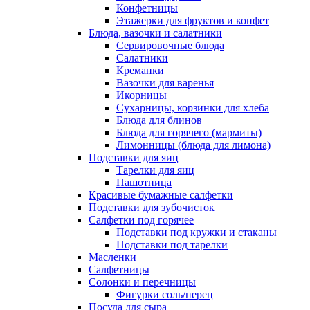
Конфетницы
Этажерки для фруктов и конфет
Блюда, вазочки и салатники
Сервировочные блюда
Салатники
Креманки
Вазочки для варенья
Икорницы
Сухарницы, корзинки для хлеба
Блюда для блинов
Блюда для горячего (мармиты)
Лимонницы (блюда для лимона)
Подставки для яиц
Тарелки для яиц
Пашотница
Красивые бумажные салфетки
Подставки для зубочисток
Салфетки под горячее
Подставки под кружки и стаканы
Подставки под тарелки
Масленки
Салфетницы
Солонки и перечницы
Фигурки соль/перец
Посуда для сыра