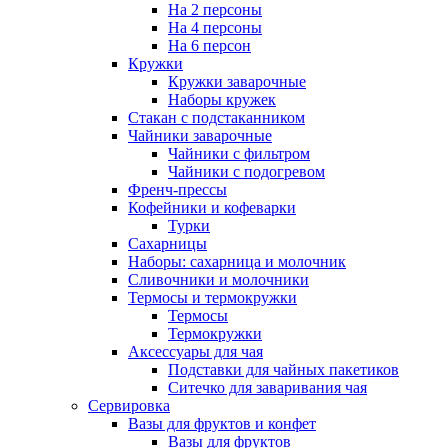
На 2 персоны
На 4 персоны
На 6 персон
Кружки
Кружки заварочные
Наборы кружек
Стакан с подстаканником
Чайники заварочные
Чайники с фильтром
Чайники с подогревом
Френч-прессы
Кофейники и кофеварки
Турки
Сахарницы
Наборы: сахарница и молочник
Сливочники и молочники
Термосы и термокружки
Термосы
Термокружки
Аксессуары для чая
Подставки для чайных пакетиков
Ситечко для заваривания чая
Сервировка
Вазы для фруктов и конфет
Вазы для фруктов