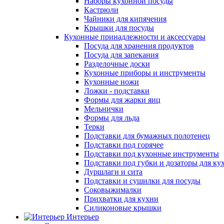
Наборы кухонной посуды
Кастрюли
Чайники для кипячения
Крышки для посуды
Кухонные принадлежности и аксессуары
Посуда для хранения продуктов
Посуда для запекания
Разделочные доски
Кухонные приборы и инструменты
Кухонные ножи
Ложки - подставки
Формы для жарки яиц
Мельнички
Формы для льда
Терки
Подставки для бумажных полотенец
Подставки под горячее
Подставки под кухонные инструменты
Подставки под губки и дозаторы для ку
Дуршлаги и сита
Подставки и сушилки для посуды
Соковыжималки
Прихватки для кухни
Силиконовые крышки
Интерьер