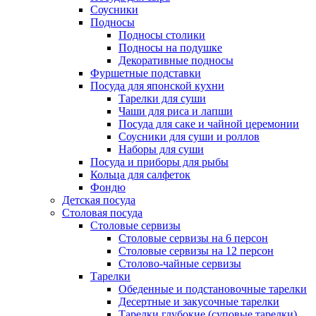
Соусники
Подносы
Подносы столики
Подносы на подушке
Декоративные подносы
Фуршетные подставки
Посуда для японской кухни
Тарелки для суши
Чаши для риса и лапши
Посуда для саке и чайной церемонии
Соусники для суши и роллов
Наборы для суши
Посуда и приборы для рыбы
Кольца для салфеток
Фондю
Детская посуда
Столовая посуда
Столовые сервизы
Столовые сервизы на 6 персон
Столовые сервизы на 12 персон
Столово-чайные сервизы
Тарелки
Обеденные и подстановочные тарелки
Десертные и закусочные тарелки
Тарелки глубокие (суповые тарелки)