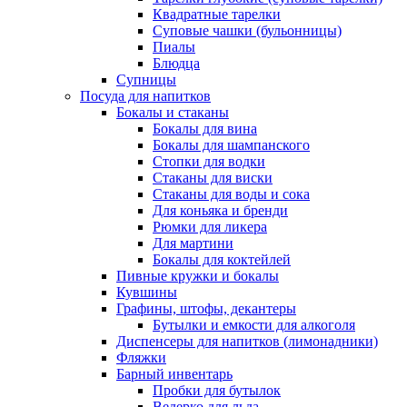
Квадратные тарелки
Суповые чашки (бульонницы)
Пиалы
Блюдца
Супницы
Посуда для напитков
Бокалы и стаканы
Бокалы для вина
Бокалы для шампанского
Стопки для водки
Стаканы для виски
Стаканы для воды и сока
Для коньяка и бренди
Рюмки для ликера
Для мартини
Бокалы для коктейлей
Пивные кружки и бокалы
Кувшины
Графины, штофы, декантеры
Бутылки и емкости для алкоголя
Диспенсеры для напитков (лимонадники)
Фляжки
Барный инвентарь
Пробки для бутылок
Ведерко для льда