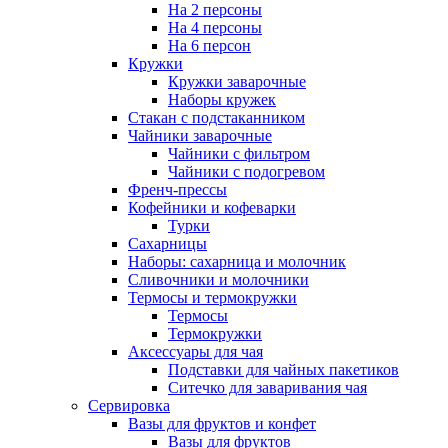
На 2 персоны
На 4 персоны
На 6 персон
Кружки
Кружки заварочные
Наборы кружек
Стакан с подстаканником
Чайники заварочные
Чайники с фильтром
Чайники с подогревом
Френч-прессы
Кофейники и кофеварки
Турки
Сахарницы
Наборы: сахарница и молочник
Сливочники и молочники
Термосы и термокружки
Термосы
Термокружки
Аксессуары для чая
Подставки для чайных пакетиков
Ситечко для заваривания чая
Сервировка
Вазы для фруктов и конфет
Вазы для фруктов