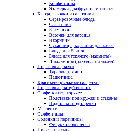
Конфетницы
Этажерки для фруктов и конфет
Блюда, вазочки и салатники
Сервировочные блюда
Салатники
Креманки
Вазочки для варенья
Икорницы
Сухарницы, корзинки для хлеба
Блюда для блинов
Блюда для горячего (мармиты)
Лимонницы (блюда для лимона)
Подставки для яиц
Тарелки для яиц
Пашотница
Красивые бумажные салфетки
Подставки для зубочисток
Салфетки под горячее
Подставки под кружки и стаканы
Подставки под тарелки
Масленки
Салфетницы
Солонки и перечницы
Фигурки соль/перец
Посуда для сыра