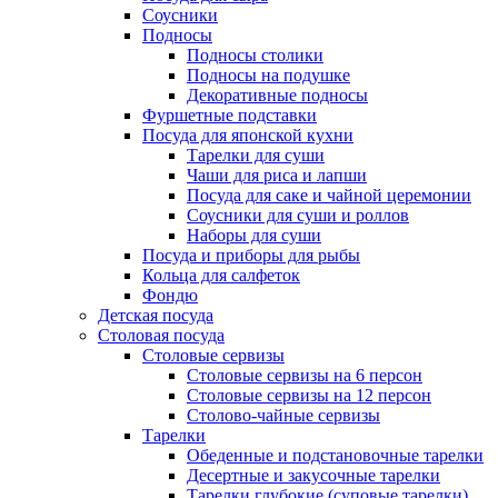
Соусники
Подносы
Подносы столики
Подносы на подушке
Декоративные подносы
Фуршетные подставки
Посуда для японской кухни
Тарелки для суши
Чаши для риса и лапши
Посуда для саке и чайной церемонии
Соусники для суши и роллов
Наборы для суши
Посуда и приборы для рыбы
Кольца для салфеток
Фондю
Детская посуда
Столовая посуда
Столовые сервизы
Столовые сервизы на 6 персон
Столовые сервизы на 12 персон
Столово-чайные сервизы
Тарелки
Обеденные и подстановочные тарелки
Десертные и закусочные тарелки
Тарелки глубокие (суповые тарелки)