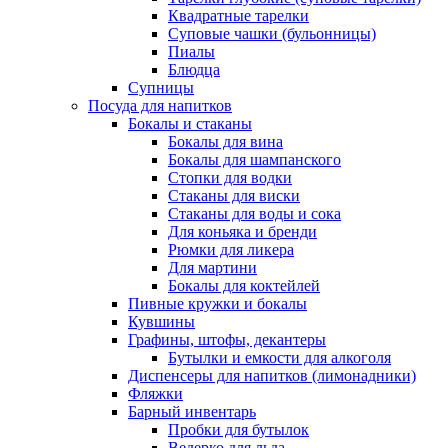
Квадратные тарелки
Суповые чашки (бульонницы)
Пиалы
Блюдца
Супницы
Посуда для напитков
Бокалы и стаканы
Бокалы для вина
Бокалы для шампанского
Стопки для водки
Стаканы для виски
Стаканы для воды и сока
Для коньяка и бренди
Рюмки для ликера
Для мартини
Бокалы для коктейлей
Пивные кружки и бокалы
Кувшины
Графины, штофы, декантеры
Бутылки и емкости для алкоголя
Диспенсеры для напитков (лимонадники)
Фляжки
Барный инвентарь
Пробки для бутылок
Ведерко для льда