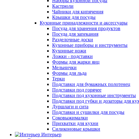
Наборы кухонной посуды
Кастрюли
Чайники для кипячения
Крышки для посуды
Кухонные принадлежности и аксессуары
Посуда для хранения продуктов
Посуда для запекания
Разделочные доски
Кухонные приборы и инструменты
Кухонные ножи
Ложки - подставки
Формы для жарки яиц
Мельнички
Формы для льда
Терки
Подставки для бумажных полотенец
Подставки под горячее
Подставки под кухонные инструменты
Подставки под губки и дозаторы для ку
Дуршлаги и сита
Подставки и сушилки для посуды
Соковыжималки
Прихватки для кухни
Силиконовые крышки
Интерьер