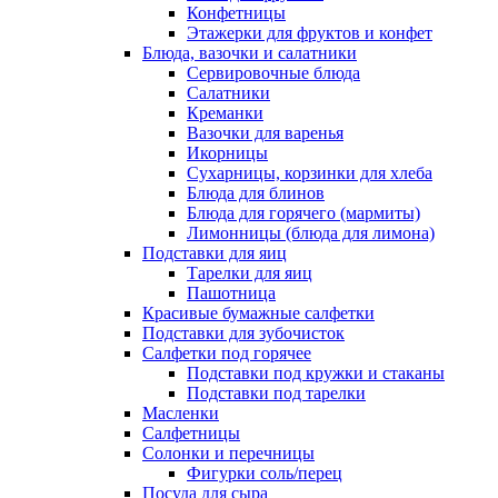
Конфетницы
Этажерки для фруктов и конфет
Блюда, вазочки и салатники
Сервировочные блюда
Салатники
Креманки
Вазочки для варенья
Икорницы
Сухарницы, корзинки для хлеба
Блюда для блинов
Блюда для горячего (мармиты)
Лимонницы (блюда для лимона)
Подставки для яиц
Тарелки для яиц
Пашотница
Красивые бумажные салфетки
Подставки для зубочисток
Салфетки под горячее
Подставки под кружки и стаканы
Подставки под тарелки
Масленки
Салфетницы
Солонки и перечницы
Фигурки соль/перец
Посуда для сыра