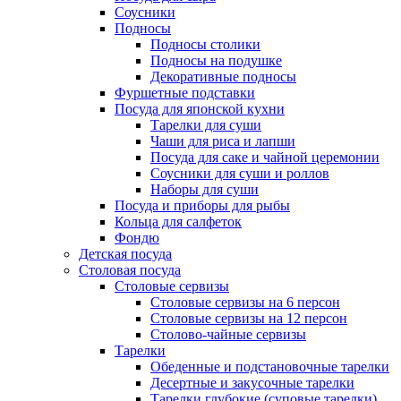
Соусники
Подносы
Подносы столики
Подносы на подушке
Декоративные подносы
Фуршетные подставки
Посуда для японской кухни
Тарелки для суши
Чаши для риса и лапши
Посуда для саке и чайной церемонии
Соусники для суши и роллов
Наборы для суши
Посуда и приборы для рыбы
Кольца для салфеток
Фондю
Детская посуда
Столовая посуда
Столовые сервизы
Столовые сервизы на 6 персон
Столовые сервизы на 12 персон
Столово-чайные сервизы
Тарелки
Обеденные и подстановочные тарелки
Десертные и закусочные тарелки
Тарелки глубокие (суповые тарелки)