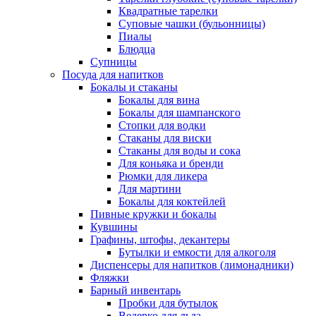
Квадратные тарелки
Суповые чашки (бульонницы)
Пиалы
Блюдца
Супницы
Посуда для напитков
Бокалы и стаканы
Бокалы для вина
Бокалы для шампанского
Стопки для водки
Стаканы для виски
Стаканы для воды и сока
Для коньяка и бренди
Рюмки для ликера
Для мартини
Бокалы для коктейлей
Пивные кружки и бокалы
Кувшины
Графины, штофы, декантеры
Бутылки и емкости для алкоголя
Диспенсеры для напитков (лимонадники)
Фляжки
Барный инвентарь
Пробки для бутылок
Ведерко для льда