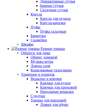
Декоративные стулья
Барные стулья
Складные стулья
Кресла
Кресла для отдыха
Кресла-качалки
Пуфы
Пуфы складные
Банкетки
Скамейки
Шкафы
Разные товары
Обереги для дома
Оберег домовой
Музыка ветра
Ловцы снов
Кошельковые талисманы
Хранение и порядок
Вешалки и крючки
Крючки для кухни
Крючки для прихожей
Напольные вешалки
Сундуки
Товары для прихожей
Ложки для обуви