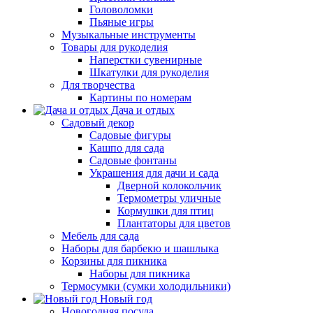
Головоломки
Пьяные игры
Музыкальные инструменты
Товары для рукоделия
Наперстки сувенирные
Шкатулки для рукоделия
Для творчества
Картины по номерам
Дача и отдых
Садовый декор
Садовые фигуры
Кашпо для сада
Садовые фонтаны
Украшения для дачи и сада
Дверной колокольчик
Термометры уличные
Кормушки для птиц
Плантаторы для цветов
Мебель для сада
Наборы для барбекю и шашлыка
Корзины для пикника
Наборы для пикника
Термосумки (сумки холодильники)
Новый год
Новогодняя посуда