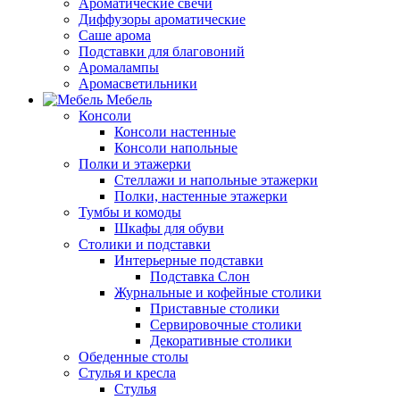
Ароматические свечи
Диффузоры ароматические
Саше арома
Подставки для благовоний
Аромалампы
Аромасветильники
Мебель
Консоли
Консоли настенные
Консоли напольные
Полки и этажерки
Стеллажи и напольные этажерки
Полки, настенные этажерки
Тумбы и комоды
Шкафы для обуви
Столики и подставки
Интерьерные подставки
Подставка Слон
Журнальные и кофейные столики
Приставные столики
Сервировочные столики
Декоративные столики
Обеденные столы
Стулья и кресла
Стулья