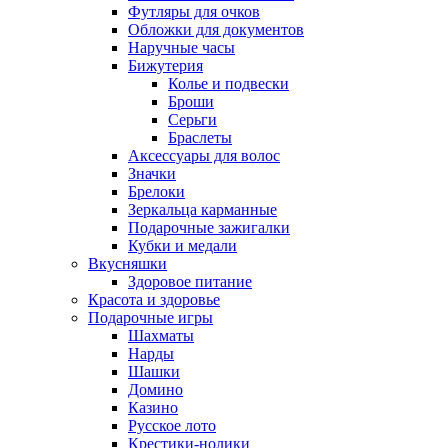
Футляры для очков
Обложки для документов
Наручные часы
Бижутерия
Колье и подвески
Броши
Серьги
Браслеты
Аксессуары для волос
Значки
Брелоки
Зеркальца карманные
Подарочные зажигалки
Кубки и медали
Вкусняшки
Здоровое питание
Красота и здоровье
Подарочные игры
Шахматы
Нарды
Шашки
Домино
Казино
Русское лото
Крестики-нолики