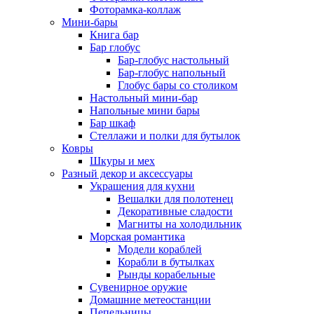
Фоторамка-коллаж
Мини-бары
Книга бар
Бар глобус
Бар-глобус настольный
Бар-глобус напольный
Глобус бары со столиком
Настольный мини-бар
Напольные мини бары
Бар шкаф
Стеллажи и полки для бутылок
Ковры
Шкуры и мех
Разный декор и аксессуары
Украшения для кухни
Вешалки для полотенец
Декоративные сладости
Магниты на холодильник
Морская романтика
Модели кораблей
Корабли в бутылках
Рынды корабельные
Сувенирное оружие
Домашние метеостанции
Пепельницы