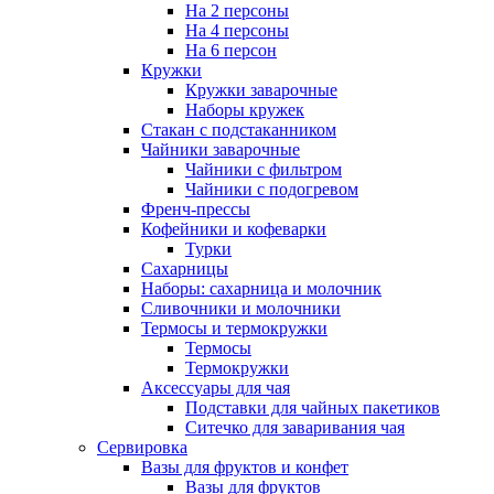
На 2 персоны
На 4 персоны
На 6 персон
Кружки
Кружки заварочные
Наборы кружек
Стакан с подстаканником
Чайники заварочные
Чайники с фильтром
Чайники с подогревом
Френч-прессы
Кофейники и кофеварки
Турки
Сахарницы
Наборы: сахарница и молочник
Сливочники и молочники
Термосы и термокружки
Термосы
Термокружки
Аксессуары для чая
Подставки для чайных пакетиков
Ситечко для заваривания чая
Сервировка
Вазы для фруктов и конфет
Вазы для фруктов