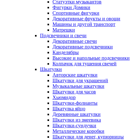
Статуэтки музыкантов
Фигурки Домики
Спортивные фигурки
Декоративные фрукты и овощи
Машины и другой транспорт
Матрешки
Подсвечники и свечи
Декоративные свечи
Декоративные подсвечники
Канделябры
Высокие и напольные подсвечники
Колпачок для тушения свечей
Шкатулки
Авторские шкатулки
Шкатулки для украшений
Музыкальные шкатулки
Шкатулки для часов
Хьюмидор
Шкатулки-фолианты
Шкатулка яйцо
Деревянные шкатулки
Шкатулки из змеевика
Шкатулки-сундучки
Металлические коробки
Шкатулки для денег, купюрницы