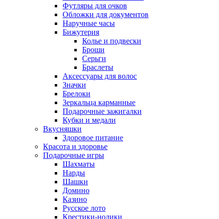
Футляры для очков
Обложки для документов
Наручные часы
Бижутерия
Колье и подвески
Броши
Серьги
Браслеты
Аксессуары для волос
Значки
Брелоки
Зеркальца карманные
Подарочные зажигалки
Кубки и медали
Вкусняшки
Здоровое питание
Красота и здоровье
Подарочные игры
Шахматы
Нарды
Шашки
Домино
Казино
Русское лото
Крестики-нолики