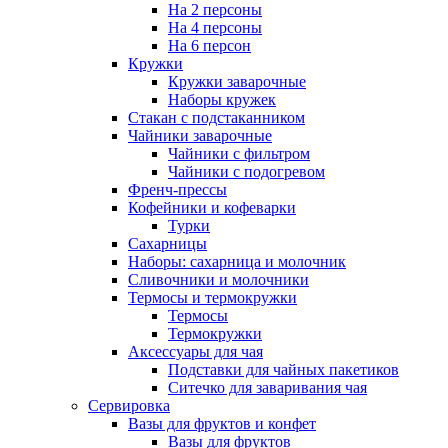
На 2 персоны
На 4 персоны
На 6 персон
Кружки
Кружки заварочные
Наборы кружек
Стакан с подстаканником
Чайники заварочные
Чайники с фильтром
Чайники с подогревом
Френч-прессы
Кофейники и кофеварки
Турки
Сахарницы
Наборы: сахарница и молочник
Сливочники и молочники
Термосы и термокружки
Термосы
Термокружки
Аксессуары для чая
Подставки для чайных пакетиков
Ситечко для заваривания чая
Сервировка
Вазы для фруктов и конфет
Вазы для фруктов