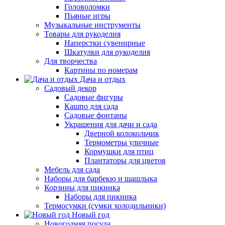
Головоломки
Пьяные игры
Музыкальные инструменты
Товары для рукоделия
Наперстки сувенирные
Шкатулки для рукоделия
Для творчества
Картины по номерам
Дача и отдых
Садовый декор
Садовые фигуры
Кашпо для сада
Садовые фонтаны
Украшения для дачи и сада
Дверной колокольчик
Термометры уличные
Кормушки для птиц
Плантаторы для цветов
Мебель для сада
Наборы для барбекю и шашлыка
Корзины для пикника
Наборы для пикника
Термосумки (сумки холодильники)
Новый год
Новогодняя посуда