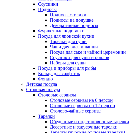
Соусники
Подносы
Подносы столики
Подносы на подушке
Декоративные подносы
Фуршетные подставки
Посуда для японской кухни
Тарелки для суши
Чаши для риса и лапши
Посуда для саке и чайной церемонии
Соусники для суши и роллов
Наборы для суши
Посуда и приборы для рыбы
Кольца для салфеток
Фондю
Детская посуда
Столовая посуда
Столовые сервизы
Столовые сервизы на 6 персон
Столовые сервизы на 12 персон
Столово-чайные сервизы
Тарелки
Обеденные и подстановочные тарелки
Десертные и закусочные тарелки
Тарелки глубокие (суповые тарелки)