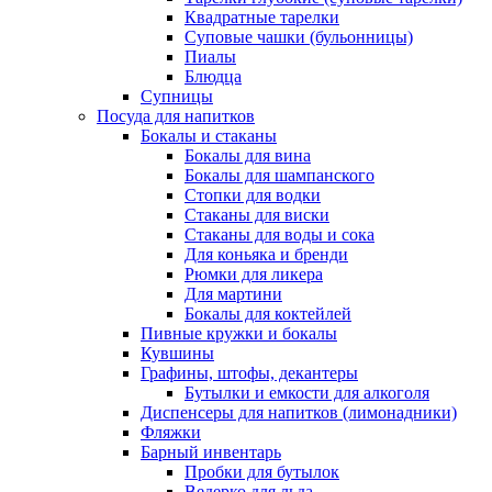
Квадратные тарелки
Суповые чашки (бульонницы)
Пиалы
Блюдца
Супницы
Посуда для напитков
Бокалы и стаканы
Бокалы для вина
Бокалы для шампанского
Стопки для водки
Стаканы для виски
Стаканы для воды и сока
Для коньяка и бренди
Рюмки для ликера
Для мартини
Бокалы для коктейлей
Пивные кружки и бокалы
Кувшины
Графины, штофы, декантеры
Бутылки и емкости для алкоголя
Диспенсеры для напитков (лимонадники)
Фляжки
Барный инвентарь
Пробки для бутылок
Ведерко для льда