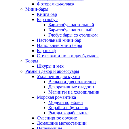
Фоторамка-коллаж
Мини-бары
Книга бар
Бар глобус
Бар-глобус настольный
Бар-глобус напольный
Глобус бары со столиком
Настольный мини-бар
Напольные мини бары
Бар шкаф
Стеллажи и полки для бутылок
Ковры
Шкуры и мех
Разный декор и аксессуары
Украшения для кухни
Вешалки для полотенец
Декоративные сладости
Магниты на холодильник
Морская романтика
Модели кораблей
Корабли в бутылках
Рынды корабельные
Сувенирное оружие
Домашние метеостанции
Пепельницы