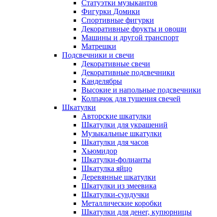
Статуэтки музыкантов
Фигурки Домики
Спортивные фигурки
Декоративные фрукты и овощи
Машины и другой транспорт
Матрешки
Подсвечники и свечи
Декоративные свечи
Декоративные подсвечники
Канделябры
Высокие и напольные подсвечники
Колпачок для тушения свечей
Шкатулки
Авторские шкатулки
Шкатулки для украшений
Музыкальные шкатулки
Шкатулки для часов
Хьюмидор
Шкатулки-фолианты
Шкатулка яйцо
Деревянные шкатулки
Шкатулки из змеевика
Шкатулки-сундучки
Металлические коробки
Шкатулки для денег, купюрницы