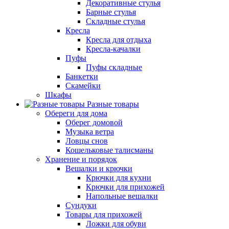
Декоративные стулья
Барные стулья
Складные стулья
Кресла
Кресла для отдыха
Кресла-качалки
Пуфы
Пуфы складные
Банкетки
Скамейки
Шкафы
Разные товары
Обереги для дома
Оберег домовой
Музыка ветра
Ловцы снов
Кошельковые талисманы
Хранение и порядок
Вешалки и крючки
Крючки для кухни
Крючки для прихожей
Напольные вешалки
Сундуки
Товары для прихожей
Ложки для обуви