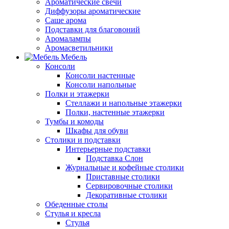
Ароматические свечи
Диффузоры ароматические
Саше арома
Подставки для благовоний
Аромалампы
Аромасветильники
Мебель
Консоли
Консоли настенные
Консоли напольные
Полки и этажерки
Стеллажи и напольные этажерки
Полки, настенные этажерки
Тумбы и комоды
Шкафы для обуви
Столики и подставки
Интерьерные подставки
Подставка Слон
Журнальные и кофейные столики
Приставные столики
Сервировочные столики
Декоративные столики
Обеденные столы
Стулья и кресла
Стулья