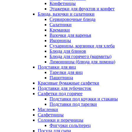
Конфетницы
Этажерки для фруктов и конфет
Блюда, вазочки и салатники
Сервировочные блюда
Салатники
Креманки
Вазочки для варенья
Икорницы
Сухарницы, корзинки для хлеба
Блюда для блинов
Блюда для горячего (мармиты)
Лимонницы (блюда для лимона)
Подставки для яиц
Тарелки для яиц
Пашотница
Красивые бумажные салфетки
Подставки для зубочисток
Салфетки под горячее
Подставки под кружки и стаканы
Подставки под тарелки
Масленки
Салфетницы
Солонки и перечницы
Фигурки соль/перец
Посуда для сыра