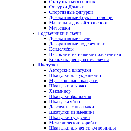
Статуэтки музыкантов
Фигурки Домики
Спортивные фигурки
Декоративные фрукты и овощи
Машины и другой транспорт
Матрешки
Подсвечники и свечи
Декоративные свечи
Декоративные подсвечники
Канделябры
Высокие и напольные подсвечники
Колпачок для тушения свечей
Шкатулки
Авторские шкатулки
Шкатулки для украшений
Музыкальные шкатулки
Шкатулки для часов
Хьюмидор
Шкатулки-фолианты
Шкатулка яйцо
Деревянные шкатулки
Шкатулки из змеевика
Шкатулки-сундучки
Металлические коробки
Шкатулки для денег, купюрницы