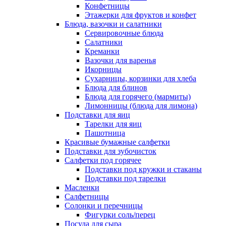
Конфетницы
Этажерки для фруктов и конфет
Блюда, вазочки и салатники
Сервировочные блюда
Салатники
Креманки
Вазочки для варенья
Икорницы
Сухарницы, корзинки для хлеба
Блюда для блинов
Блюда для горячего (мармиты)
Лимонницы (блюда для лимона)
Подставки для яиц
Тарелки для яиц
Пашотница
Красивые бумажные салфетки
Подставки для зубочисток
Салфетки под горячее
Подставки под кружки и стаканы
Подставки под тарелки
Масленки
Салфетницы
Солонки и перечницы
Фигурки соль/перец
Посуда для сыра