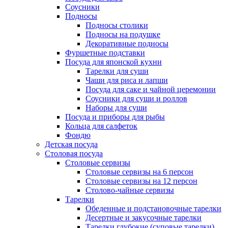
Соусники
Подносы
Подносы столики
Подносы на подушке
Декоративные подносы
Фуршетные подставки
Посуда для японской кухни
Тарелки для суши
Чаши для риса и лапши
Посуда для саке и чайной церемонии
Соусники для суши и роллов
Наборы для суши
Посуда и приборы для рыбы
Кольца для салфеток
Фондю
Детская посуда
Столовая посуда
Столовые сервизы
Столовые сервизы на 6 персон
Столовые сервизы на 12 персон
Столово-чайные сервизы
Тарелки
Обеденные и подстановочные тарелки
Десертные и закусочные тарелки
Тарелки глубокие (суповые тарелки)