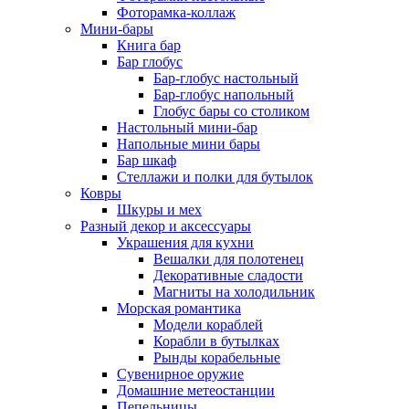
Фоторамка-коллаж
Мини-бары
Книга бар
Бар глобус
Бар-глобус настольный
Бар-глобус напольный
Глобус бары со столиком
Настольный мини-бар
Напольные мини бары
Бар шкаф
Стеллажи и полки для бутылок
Ковры
Шкуры и мех
Разный декор и аксессуары
Украшения для кухни
Вешалки для полотенец
Декоративные сладости
Магниты на холодильник
Морская романтика
Модели кораблей
Корабли в бутылках
Рынды корабельные
Сувенирное оружие
Домашние метеостанции
Пепельницы