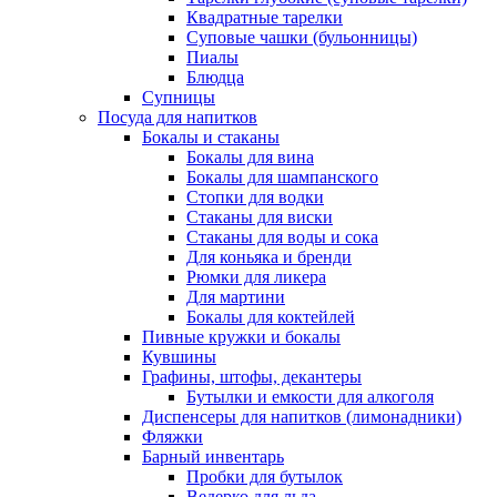
Квадратные тарелки
Суповые чашки (бульонницы)
Пиалы
Блюдца
Супницы
Посуда для напитков
Бокалы и стаканы
Бокалы для вина
Бокалы для шампанского
Стопки для водки
Стаканы для виски
Стаканы для воды и сока
Для коньяка и бренди
Рюмки для ликера
Для мартини
Бокалы для коктейлей
Пивные кружки и бокалы
Кувшины
Графины, штофы, декантеры
Бутылки и емкости для алкоголя
Диспенсеры для напитков (лимонадники)
Фляжки
Барный инвентарь
Пробки для бутылок
Ведерко для льда