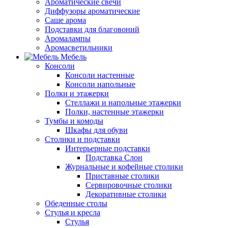
Ароматические свечи
Диффузоры ароматические
Саше арома
Подставки для благовоний
Аромалампы
Аромасветильники
Мебель
Консоли
Консоли настенные
Консоли напольные
Полки и этажерки
Стеллажи и напольные этажерки
Полки, настенные этажерки
Тумбы и комоды
Шкафы для обуви
Столики и подставки
Интерьерные подставки
Подставка Слон
Журнальные и кофейные столики
Приставные столики
Сервировочные столики
Декоративные столики
Обеденные столы
Стулья и кресла
Стулья