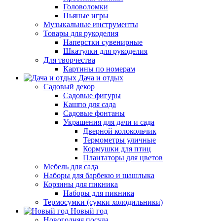
Головоломки
Пьяные игры
Музыкальные инструменты
Товары для рукоделия
Наперстки сувенирные
Шкатулки для рукоделия
Для творчества
Картины по номерам
Дача и отдых
Садовый декор
Садовые фигуры
Кашпо для сада
Садовые фонтаны
Украшения для дачи и сада
Дверной колокольчик
Термометры уличные
Кормушки для птиц
Плантаторы для цветов
Мебель для сада
Наборы для барбекю и шашлыка
Корзины для пикника
Наборы для пикника
Термосумки (сумки холодильники)
Новый год
Новогодняя посуда