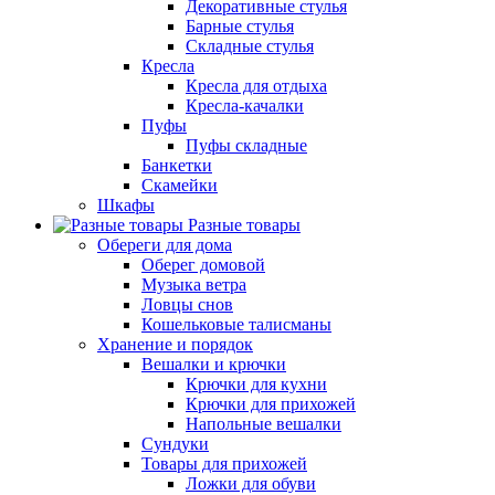
Декоративные стулья
Барные стулья
Складные стулья
Кресла
Кресла для отдыха
Кресла-качалки
Пуфы
Пуфы складные
Банкетки
Скамейки
Шкафы
Разные товары
Обереги для дома
Оберег домовой
Музыка ветра
Ловцы снов
Кошельковые талисманы
Хранение и порядок
Вешалки и крючки
Крючки для кухни
Крючки для прихожей
Напольные вешалки
Сундуки
Товары для прихожей
Ложки для обуви