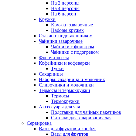
На 2 персоны
На 4 персоны
На 6 персон
Кружки
Кружки заварочные
Наборы кружек
Стакан с подстаканником
Чайники заварочные
Чайники с фильтром
Чайники с подогревом
Френч-прессы
Кофейники и кофеварки
Турки
Сахарницы
Наборы: сахарница и молочник
Сливочники и молочники
Термосы и термокружки
Термосы
Термокружки
Аксессуары для чая
Подставки для чайных пакетиков
Ситечко для заваривания чая
Сервировка
Вазы для фруктов и конфет
Вазы для фруктов