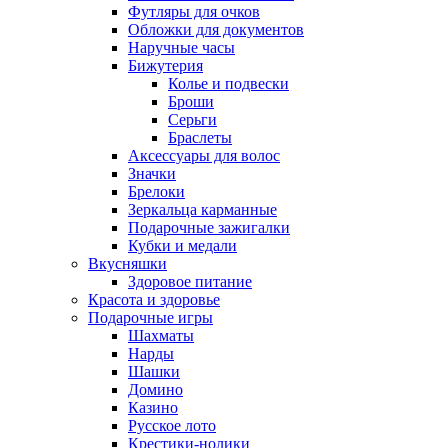
Футляры для очков
Обложки для документов
Наручные часы
Бижутерия
Колье и подвески
Броши
Серьги
Браслеты
Аксессуары для волос
Значки
Брелоки
Зеркальца карманные
Подарочные зажигалки
Кубки и медали
Вкусняшки
Здоровое питание
Красота и здоровье
Подарочные игры
Шахматы
Нарды
Шашки
Домино
Казино
Русское лото
Крестики-нолики