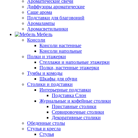
Ароматические свечи
Диффузоры ароматические
Саше арома
Подставки для благовоний
Аромалампы
Аромасветильники
Мебель
Консоли
Консоли настенные
Консоли напольные
Полки и этажерки
Стеллажи и напольные этажерки
Полки, настенные этажерки
Тумбы и комоды
Шкафы для обуви
Столики и подставки
Интерьерные подставки
Подставка Слон
Журнальные и кофейные столики
Приставные столики
Сервировочные столики
Декоративные столики
Обеденные столы
Стулья и кресла
Стулья