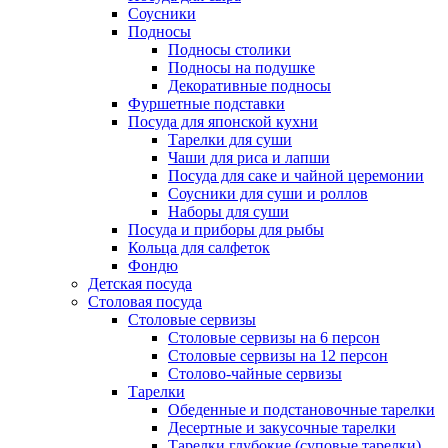
Соусники
Подносы
Подносы столики
Подносы на подушке
Декоративные подносы
Фуршетные подставки
Посуда для японской кухни
Тарелки для суши
Чаши для риса и лапши
Посуда для саке и чайной церемонии
Соусники для суши и роллов
Наборы для суши
Посуда и приборы для рыбы
Кольца для салфеток
Фондю
Детская посуда
Столовая посуда
Столовые сервизы
Столовые сервизы на 6 персон
Столовые сервизы на 12 персон
Столово-чайные сервизы
Тарелки
Обеденные и подстановочные тарелки
Десертные и закусочные тарелки
Тарелки глубокие (суповые тарелки)