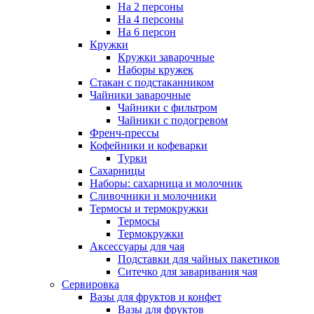
На 2 персоны
На 4 персоны
На 6 персон
Кружки
Кружки заварочные
Наборы кружек
Стакан с подстаканником
Чайники заварочные
Чайники с фильтром
Чайники с подогревом
Френч-прессы
Кофейники и кофеварки
Турки
Сахарницы
Наборы: сахарница и молочник
Сливочники и молочники
Термосы и термокружки
Термосы
Термокружки
Аксессуары для чая
Подставки для чайных пакетиков
Ситечко для заваривания чая
Сервировка
Вазы для фруктов и конфет
Вазы для фруктов