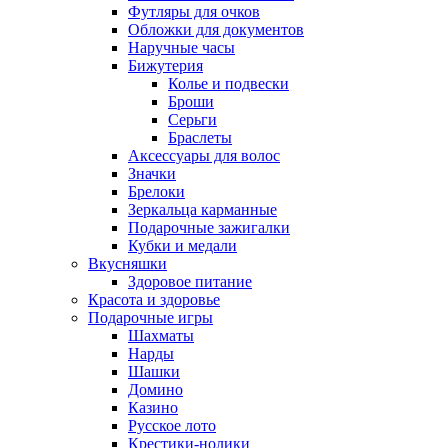
Футляры для очков
Обложки для документов
Наручные часы
Бижутерия
Колье и подвески
Броши
Серьги
Браслеты
Аксессуары для волос
Значки
Брелоки
Зеркальца карманные
Подарочные зажигалки
Кубки и медали
Вкусняшки
Здоровое питание
Красота и здоровье
Подарочные игры
Шахматы
Нарды
Шашки
Домино
Казино
Русское лото
Крестики-нолики