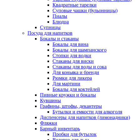
Квадратные тарелки
Суповые чашки (бульонницы)
Пиалы
Блюдца
Супницы
Посуда для напитков
Бокалы и стаканы
Бокалы для вина
Бокалы для шампанского
Стопки для водки
Стаканы для виски
Стаканы для воды и сока
Для коньяка и бренди
Рюмки для ликера
Для мартини
Бокалы для коктейлей
Пивные кружки и бокалы
Кувшины
Графины, штофы, декантеры
Бутылки и емкости для алкоголя
Диспенсеры для напитков (лимонадники)
Фляжки
Барный инвентарь
Пробки для бутылок
Ведерко для льда