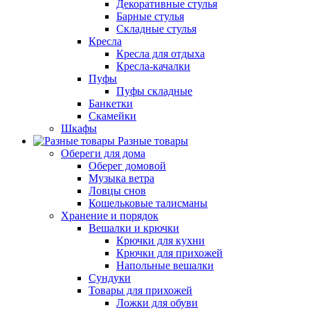
Декоративные стулья
Барные стулья
Складные стулья
Кресла
Кресла для отдыха
Кресла-качалки
Пуфы
Пуфы складные
Банкетки
Скамейки
Шкафы
Разные товары
Обереги для дома
Оберег домовой
Музыка ветра
Ловцы снов
Кошельковые талисманы
Хранение и порядок
Вешалки и крючки
Крючки для кухни
Крючки для прихожей
Напольные вешалки
Сундуки
Товары для прихожей
Ложки для обуви