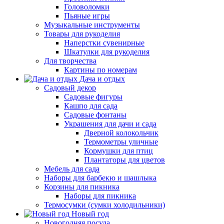
Головоломки
Пьяные игры
Музыкальные инструменты
Товары для рукоделия
Наперстки сувенирные
Шкатулки для рукоделия
Для творчества
Картины по номерам
Дача и отдых
Садовый декор
Садовые фигуры
Кашпо для сада
Садовые фонтаны
Украшения для дачи и сада
Дверной колокольчик
Термометры уличные
Кормушки для птиц
Плантаторы для цветов
Мебель для сада
Наборы для барбекю и шашлыка
Корзины для пикника
Наборы для пикника
Термосумки (сумки холодильники)
Новый год
Новогодняя посуда