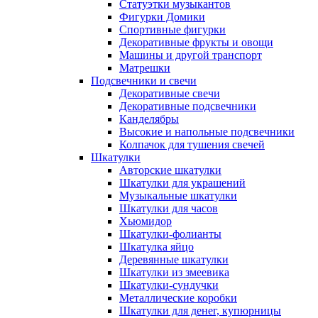
Статуэтки музыкантов
Фигурки Домики
Спортивные фигурки
Декоративные фрукты и овощи
Машины и другой транспорт
Матрешки
Подсвечники и свечи
Декоративные свечи
Декоративные подсвечники
Канделябры
Высокие и напольные подсвечники
Колпачок для тушения свечей
Шкатулки
Авторские шкатулки
Шкатулки для украшений
Музыкальные шкатулки
Шкатулки для часов
Хьюмидор
Шкатулки-фолианты
Шкатулка яйцо
Деревянные шкатулки
Шкатулки из змеевика
Шкатулки-сундучки
Металлические коробки
Шкатулки для денег, купюрницы