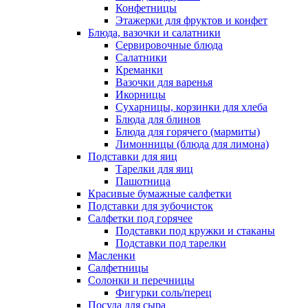
Конфетницы
Этажерки для фруктов и конфет
Блюда, вазочки и салатники
Сервировочные блюда
Салатники
Креманки
Вазочки для варенья
Икорницы
Сухарницы, корзинки для хлеба
Блюда для блинов
Блюда для горячего (мармиты)
Лимонницы (блюда для лимона)
Подставки для яиц
Тарелки для яиц
Пашотница
Красивые бумажные салфетки
Подставки для зубочисток
Салфетки под горячее
Подставки под кружки и стаканы
Подставки под тарелки
Масленки
Салфетницы
Солонки и перечницы
Фигурки соль/перец
Посуда для сыра