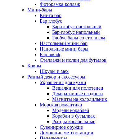
Фоторамка-коллаж
Мини-бары
Книга бар
Бар глобус
Бар-глобус настольный
Бар-глобус напольный
Глобус бары со столиком
Настольный мини-бар
Напольные мини бары
Бар шкаф
Стеллажи и полки для бутылок
Ковры
Шкуры и мех
Разный декор и аксессуары
Украшения для кухни
Вешалки для полотенец
Декоративные сладости
Магниты на холодильник
Морская романтика
Модели кораблей
Корабли в бутылках
Рынды корабельные
Сувенирное оружие
Домашние метеостанции
Пепельницы