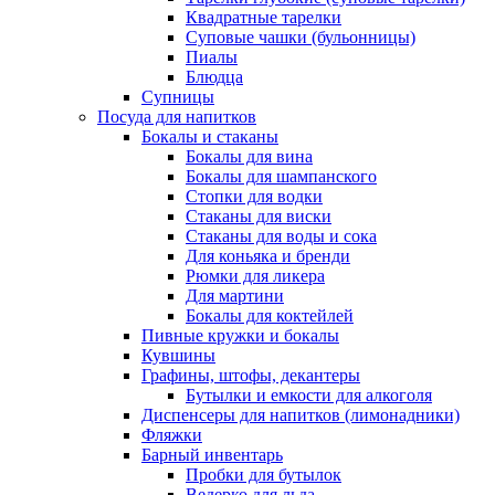
Квадратные тарелки
Суповые чашки (бульонницы)
Пиалы
Блюдца
Супницы
Посуда для напитков
Бокалы и стаканы
Бокалы для вина
Бокалы для шампанского
Стопки для водки
Стаканы для виски
Стаканы для воды и сока
Для коньяка и бренди
Рюмки для ликера
Для мартини
Бокалы для коктейлей
Пивные кружки и бокалы
Кувшины
Графины, штофы, декантеры
Бутылки и емкости для алкоголя
Диспенсеры для напитков (лимонадники)
Фляжки
Барный инвентарь
Пробки для бутылок
Ведерко для льда