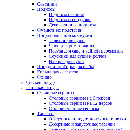
Соусники
Подносы
Подносы столики
Подносы на подушке
Декоративные подносы
Фуршетные подставки
Посуда для японской кухни
Тарелки для суши
Чаши для риса и лапши
Посуда для саке и чайной церемонии
Соусники для суши и роллов
Наборы для суши
Посуда и приборы для рыбы
Кольца для салфеток
Фондю
Детская посуда
Столовая посуда
Столовые сервизы
Столовые сервизы на 6 персон
Столовые сервизы на 12 персон
Столово-чайные сервизы
Тарелки
Обеденные и подстановочные тарелки
Десертные и закусочные тарелки
Тарелки глубокие (суповые тарелки)