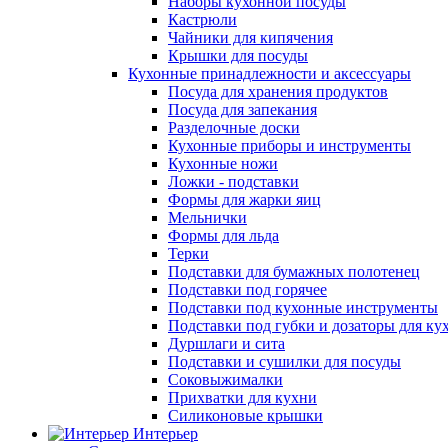
Наборы кухонной посуды
Кастрюли
Чайники для кипячения
Крышки для посуды
Кухонные принадлежности и аксессуары
Посуда для хранения продуктов
Посуда для запекания
Разделочные доски
Кухонные приборы и инструменты
Кухонные ножи
Ложки - подставки
Формы для жарки яиц
Мельнички
Формы для льда
Терки
Подставки для бумажных полотенец
Подставки под горячее
Подставки под кухонные инструменты
Подставки под губки и дозаторы для ку
Дуршлаги и сита
Подставки и сушилки для посуды
Соковыжималки
Прихватки для кухни
Силиконовые крышки
Интерьер