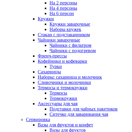
На 2 персоны
На 4 персоны
На 6 персон
Кружки
Кружки заварочные
Наборы кружек
Стакан с подстаканником
Чайники заварочные
Чайники с фильтром
Чайники с подогревом
Френч-прессы
Кофейники и кофеварки
Турки
Сахарницы
Наборы: сахарница и молочник
Сливочники и молочники
Термосы и термокружки
Термосы
Термокружки
Аксессуары для чая
Подставки для чайных пакетиков
Ситечко для заваривания чая
Сервировка
Вазы для фруктов и конфет
Вазы для фруктов