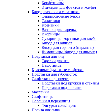
Конфетницы
Этажерки для фруктов и конфет
Блюда, вазочки и салатники
Сервировочные блюда
Салатники
Креманки
Вазочки для варенья
Икорницы
Сухарницы, корзинки для хлеба
Блюда для блинов
Блюда для горячего (мармиты)
Лимонницы (блюда для лимона)
Подставки для яиц
Тарелки для яиц
Пашотница
Красивые бумажные салфетки
Подставки для зубочисток
Салфетки под горячее
Подставки под кружки и стаканы
Подставки под тарелки
Масленки
Салфетницы
Солонки и перечницы
Фигурки соль/перец
Посуда для сыра