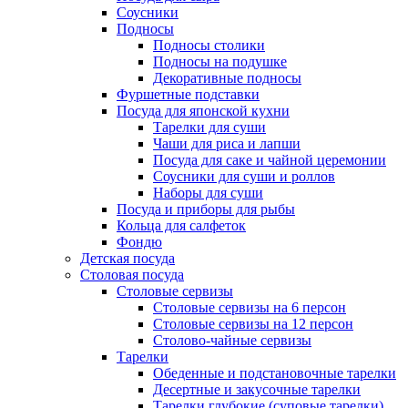
Соусники
Подносы
Подносы столики
Подносы на подушке
Декоративные подносы
Фуршетные подставки
Посуда для японской кухни
Тарелки для суши
Чаши для риса и лапши
Посуда для саке и чайной церемонии
Соусники для суши и роллов
Наборы для суши
Посуда и приборы для рыбы
Кольца для салфеток
Фондю
Детская посуда
Столовая посуда
Столовые сервизы
Столовые сервизы на 6 персон
Столовые сервизы на 12 персон
Столово-чайные сервизы
Тарелки
Обеденные и подстановочные тарелки
Десертные и закусочные тарелки
Тарелки глубокие (суповые тарелки)