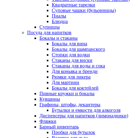
Квадратные тарелки
Суповые чашки (бульонницы)
Пиалы
Блюдца
Супницы
Посуда для напитков
Бокалы и стаканы
Бокалы для вина
Бокалы для шампанского
Стопки для водки
Стаканы для виски
Стаканы для воды и сока
Для коньяка и бренди
Рюмки для ликера
Для мартини
Бокалы для коктейлей
Пивные кружки и бокалы
Кувшины
Графины, штофы, декантеры
Бутылки и емкости для алкоголя
Диспенсеры для напитков (лимонадники)
Фляжки
Барный инвентарь
Пробки для бутылок
Ведерко для льда