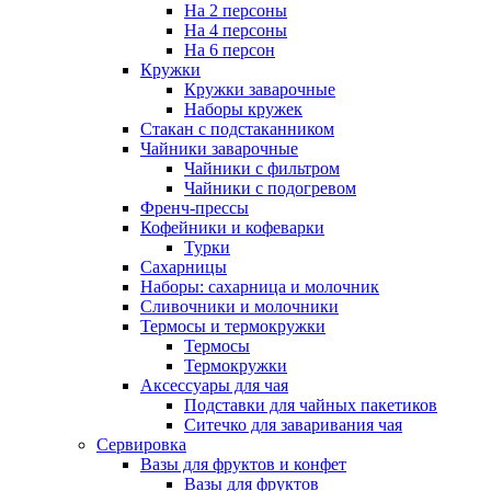
На 2 персоны
На 4 персоны
На 6 персон
Кружки
Кружки заварочные
Наборы кружек
Стакан с подстаканником
Чайники заварочные
Чайники с фильтром
Чайники с подогревом
Френч-прессы
Кофейники и кофеварки
Турки
Сахарницы
Наборы: сахарница и молочник
Сливочники и молочники
Термосы и термокружки
Термосы
Термокружки
Аксессуары для чая
Подставки для чайных пакетиков
Ситечко для заваривания чая
Сервировка
Вазы для фруктов и конфет
Вазы для фруктов