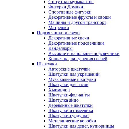
Статуэтки музыкантов
Фигурки Домики
Спортивные фигурки
Декоративные фрукты и овощи
Машины и другой транспорт
Матрешки
Подсвечники и свечи
Декоративные свечи
Декоративные подсвечники
Канделябры
Высокие и напольные подсвечники
Колпачок для тушения свечей
Шкатулки
Авторские шкатулки
Шкатулки для украшений
Музыкальные шкатулки
Шкатулки для часов
Хьюмидор
Шкатулки-фолианты
Шкатулка яйцо
Деревянные шкатулки
Шкатулки из змеевика
Шкатулки-сундучки
Металлические коробки
Шкатулки для денег, купюрницы