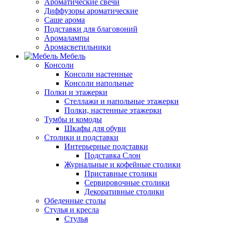
Ароматические свечи
Диффузоры ароматические
Саше арома
Подставки для благовоний
Аромалампы
Аромасветильники
Мебель
Консоли
Консоли настенные
Консоли напольные
Полки и этажерки
Стеллажи и напольные этажерки
Полки, настенные этажерки
Тумбы и комоды
Шкафы для обуви
Столики и подставки
Интерьерные подставки
Подставка Слон
Журнальные и кофейные столики
Приставные столики
Сервировочные столики
Декоративные столики
Обеденные столы
Стулья и кресла
Стулья