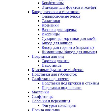
Конфетницы
Этажерки для фруктов и конфет
Блюда, вазочки и салатники
Сервировочные блюда
Салатники
Креманки
Вазочки для варенья
Икорницы
Сухарницы, корзинки для хлеба
Блюда для блинов
Блюда для горячего (мармиты)
Лимонницы (блюда для лимона)
Подставки для яиц
Тарелки для яиц
Пашотница
Красивые бумажные салфетки
Подставки для зубочисток
Салфетки под горячее
Подставки под кружки и стаканы
Подставки под тарелки
Масленки
Салфетницы
Солонки и перечницы
Фигурки соль/перец
Посуда для сыра