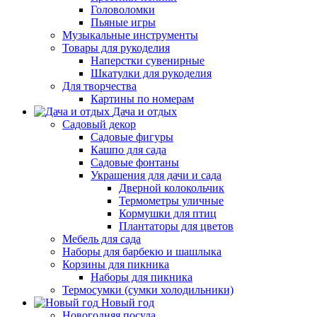
Головоломки
Пьяные игры
Музыкальные инструменты
Товары для рукоделия
Наперстки сувенирные
Шкатулки для рукоделия
Для творчества
Картины по номерам
Дача и отдых
Садовый декор
Садовые фигуры
Кашпо для сада
Садовые фонтаны
Украшения для дачи и сада
Дверной колокольчик
Термометры уличные
Кормушки для птиц
Плантаторы для цветов
Мебель для сада
Наборы для барбекю и шашлыка
Корзины для пикника
Наборы для пикника
Термосумки (сумки холодильники)
Новый год
Новогодняя посуда