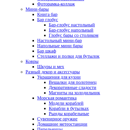
Фоторамка-коллаж
Мини-бары
Книга бар
Бар глобус
Бар-глобус настольный
Бар-глобус напольный
Глобус бары со столиком
Настольный мини-бар
Напольные мини бары
Бар шкаф
Стеллажи и полки для бутылок
Ковры
Шкуры и мех
Разный декор и аксессуары
Украшения для кухни
Вешалки для полотенец
Декоративные сладости
Магниты на холодильник
Морская романтика
Модели кораблей
Корабли в бутылках
Рынды корабельные
Сувенирное оружие
Домашние метеостанции
Пепельницы