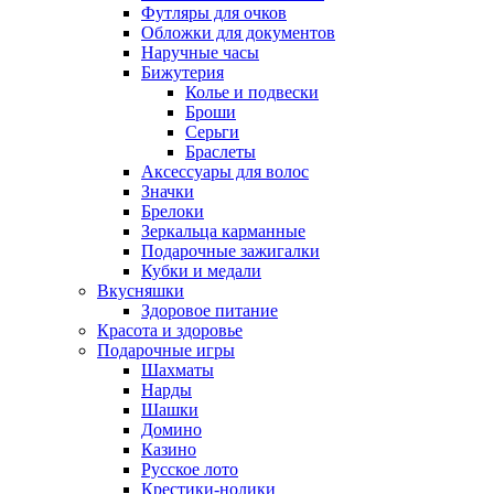
Футляры для очков
Обложки для документов
Наручные часы
Бижутерия
Колье и подвески
Броши
Серьги
Браслеты
Аксессуары для волос
Значки
Брелоки
Зеркальца карманные
Подарочные зажигалки
Кубки и медали
Вкусняшки
Здоровое питание
Красота и здоровье
Подарочные игры
Шахматы
Нарды
Шашки
Домино
Казино
Русское лото
Крестики-нолики