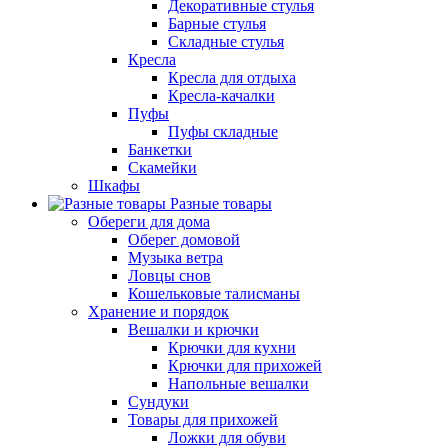
Декоративные стулья
Барные стулья
Складные стулья
Кресла
Кресла для отдыха
Кресла-качалки
Пуфы
Пуфы складные
Банкетки
Скамейки
Шкафы
Разные товары
Обереги для дома
Оберег домовой
Музыка ветра
Ловцы снов
Кошельковые талисманы
Хранение и порядок
Вешалки и крючки
Крючки для кухни
Крючки для прихожей
Напольные вешалки
Сундуки
Товары для прихожей
Ложки для обуви