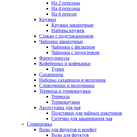
На 2 персоны
На 4 персоны
На 6 персон
Кружки
Кружки заварочные
Наборы кружек
Стакан с подстаканником
Чайники заварочные
Чайники с фильтром
Чайники с подогревом
Френч-прессы
Кофейники и кофеварки
Турки
Сахарницы
Наборы: сахарница и молочник
Сливочники и молочники
Термосы и термокружки
Термосы
Термокружки
Аксессуары для чая
Подставки для чайных пакетиков
Ситечко для заваривания чая
Сервировка
Вазы для фруктов и конфет
Вазы для фруктов