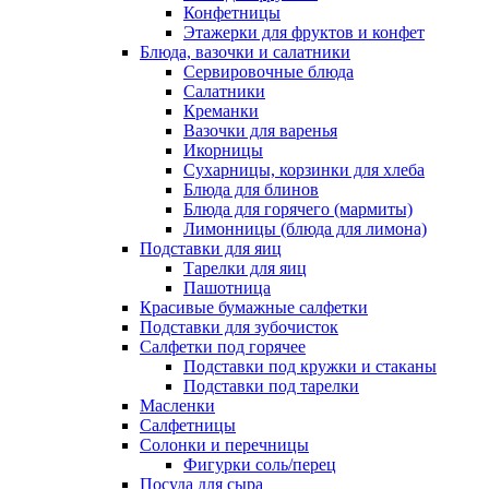
Конфетницы
Этажерки для фруктов и конфет
Блюда, вазочки и салатники
Сервировочные блюда
Салатники
Креманки
Вазочки для варенья
Икорницы
Сухарницы, корзинки для хлеба
Блюда для блинов
Блюда для горячего (мармиты)
Лимонницы (блюда для лимона)
Подставки для яиц
Тарелки для яиц
Пашотница
Красивые бумажные салфетки
Подставки для зубочисток
Салфетки под горячее
Подставки под кружки и стаканы
Подставки под тарелки
Масленки
Салфетницы
Солонки и перечницы
Фигурки соль/перец
Посуда для сыра