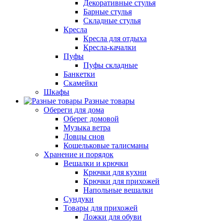
Декоративные стулья
Барные стулья
Складные стулья
Кресла
Кресла для отдыха
Кресла-качалки
Пуфы
Пуфы складные
Банкетки
Скамейки
Шкафы
Разные товары
Обереги для дома
Оберег домовой
Музыка ветра
Ловцы снов
Кошельковые талисманы
Хранение и порядок
Вешалки и крючки
Крючки для кухни
Крючки для прихожей
Напольные вешалки
Сундуки
Товары для прихожей
Ложки для обуви