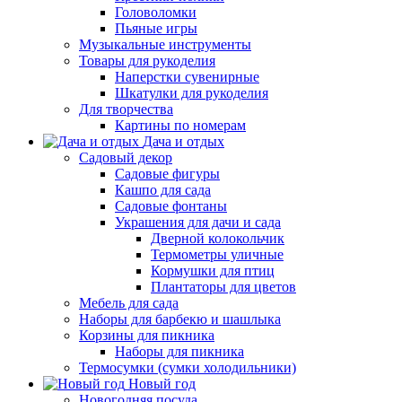
Головоломки
Пьяные игры
Музыкальные инструменты
Товары для рукоделия
Наперстки сувенирные
Шкатулки для рукоделия
Для творчества
Картины по номерам
Дача и отдых
Садовый декор
Садовые фигуры
Кашпо для сада
Садовые фонтаны
Украшения для дачи и сада
Дверной колокольчик
Термометры уличные
Кормушки для птиц
Плантаторы для цветов
Мебель для сада
Наборы для барбекю и шашлыка
Корзины для пикника
Наборы для пикника
Термосумки (сумки холодильники)
Новый год
Новогодняя посуда