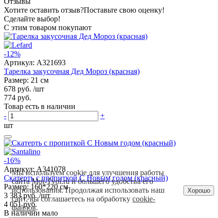
Отзывы
Хотите оставить отзыв?
Поставьте свою оценку!
Сделайте выбор!
С этим товаром покупают
-12%
Артикул:
A321693
Тарелка закусочная Дед Мороз (красная)
Размер: 21 см
678 руб.
/шт
774 руб.
Товар есть в наличии
-
+
шт
-16%
Артикул:
A341078
Мы используем cookie для улучшения работы
Скатерть с пропиткой С Новым годом (красный)
сайта Moi-Tvoi.ru и большего удобства его
Размер: 160*220 см
использования. Продолжая использовать наш
Хорошо
3 383 руб.
/шт
сайт, вы соглашаетесь на обработку
cookie-
4 051 руб.
файлов
.
В наличии мало