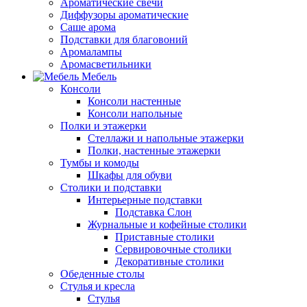
Ароматические свечи
Диффузоры ароматические
Саше арома
Подставки для благовоний
Аромалампы
Аромасветильники
Мебель
Консоли
Консоли настенные
Консоли напольные
Полки и этажерки
Стеллажи и напольные этажерки
Полки, настенные этажерки
Тумбы и комоды
Шкафы для обуви
Столики и подставки
Интерьерные подставки
Подставка Слон
Журнальные и кофейные столики
Приставные столики
Сервировочные столики
Декоративные столики
Обеденные столы
Стулья и кресла
Стулья