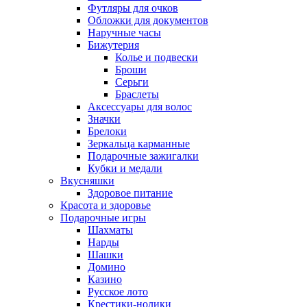
Футляры для очков
Обложки для документов
Наручные часы
Бижутерия
Колье и подвески
Броши
Серьги
Браслеты
Аксессуары для волос
Значки
Брелоки
Зеркальца карманные
Подарочные зажигалки
Кубки и медали
Вкусняшки
Здоровое питание
Красота и здоровье
Подарочные игры
Шахматы
Нарды
Шашки
Домино
Казино
Русское лото
Крестики-нолики