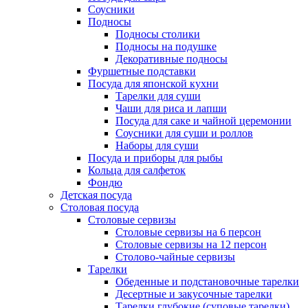
Соусники
Подносы
Подносы столики
Подносы на подушке
Декоративные подносы
Фуршетные подставки
Посуда для японской кухни
Тарелки для суши
Чаши для риса и лапши
Посуда для саке и чайной церемонии
Соусники для суши и роллов
Наборы для суши
Посуда и приборы для рыбы
Кольца для салфеток
Фондю
Детская посуда
Столовая посуда
Столовые сервизы
Столовые сервизы на 6 персон
Столовые сервизы на 12 персон
Столово-чайные сервизы
Тарелки
Обеденные и подстановочные тарелки
Десертные и закусочные тарелки
Тарелки глубокие (суповые тарелки)