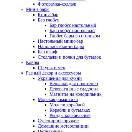
Фоторамка-коллаж
Мини-бары
Книга бар
Бар глобус
Бар-глобус настольный
Бар-глобус напольный
Глобус бары со столиком
Настольный мини-бар
Напольные мини бары
Бар шкаф
Стеллажи и полки для бутылок
Ковры
Шкуры и мех
Разный декор и аксессуары
Украшения для кухни
Вешалки для полотенец
Декоративные сладости
Магниты на холодильник
Морская романтика
Модели кораблей
Корабли в бутылках
Рынды корабельные
Сувенирное оружие
Домашние метеостанции
Пепельницы