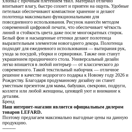
хлопка с прочным плетением твил. Материал отлично
впитывает влагу, быстро сохнет и приятен на ощупь. Удобные
петельки обеспечивают компактное хранение и делают
полотенца максимально функциональными для
повседневного использования. Рисунок нанесён методом
современной цифровой печати, что обеспечивает чёткость
линий и стойкость цвета даже после многократных стирок.
Белый фон и насыщенные оттенки делают полотенца
выразительным элементом новогоднего декора. Полотенца
подходят для ежедневного использования — вытирания рук,
ухода за посудой, уборки и сервировки. Также они станут
украшением праздничного стола. Универсальный дизайн
легко впишется в любой интерьер — от классического до
современного. Такой текстильный наборчик — отличное
решение в качестве недорогого подарка к Новому году 2026 и
Рождеству. Благодаря продуманному дизайну он станет
уместным презентом для мамы, бабушки, свекрови, подруги,
коллеги или любой женщины, ценящей уют и внимание к
деталям.
Бренд
Наш интернет-магазин является официальным дилером
товаров LEFARD.
Поэтому предлагаем максимально выгодные цены на данную
продукцию.
---------