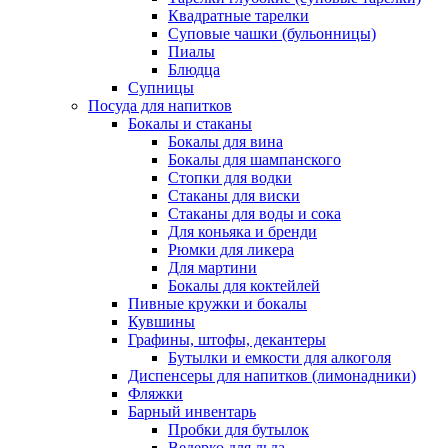
Квадратные тарелки
Суповые чашки (бульонницы)
Пиалы
Блюдца
Супницы
Посуда для напитков
Бокалы и стаканы
Бокалы для вина
Бокалы для шампанского
Стопки для водки
Стаканы для виски
Стаканы для воды и сока
Для коньяка и бренди
Рюмки для ликера
Для мартини
Бокалы для коктейлей
Пивные кружки и бокалы
Кувшины
Графины, штофы, декантеры
Бутылки и емкости для алкоголя
Диспенсеры для напитков (лимонадники)
Фляжки
Барный инвентарь
Пробки для бутылок
Ведерко для льда