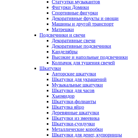
Статуэтки музыкантов
Фигурки Домики
Спортивные фигурки
Декоративные фрукты и овощи
Машины и другой транспорт
Матрешки
Подсвечники и свечи
Декоративные свечи
Декоративные подсвечники
Канделябры
Высокие и напольные подсвечники
Колпачок для тушения свечей
Шкатулки
Авторские шкатулки
Шкатулки для украшений
Музыкальные шкатулки
Шкатулки для часов
Хьюмидор
Шкатулки-фолианты
Шкатулка яйцо
Деревянные шкатулки
Шкатулки из змеевика
Шкатулки-сундучки
Металлические коробки
Шкатулки для денег, купюрницы