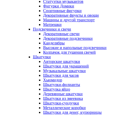
Статуэтки музыкантов
Фигурки Домики
Спортивные фигурки
Декоративные фрукты и овощи
Машины и другой транспорт
Матрешки
Подсвечники и свечи
Декоративные свечи
Декоративные подсвечники
Канделябры
Высокие и напольные подсвечники
Колпачок для тушения свечей
Шкатулки
Авторские шкатулки
Шкатулки для украшений
Музыкальные шкатулки
Шкатулки для часов
Хьюмидор
Шкатулки-фолианты
Шкатулка яйцо
Деревянные шкатулки
Шкатулки из змеевика
Шкатулки-сундучки
Металлические коробки
Шкатулки для денег, купюрницы