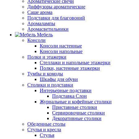
Ароматические свечи
Диффузоры ароматические
Саше арома
Подставки для благовоний
Аромалампы
Аромасветильники
Мебель
Консоли
Консоли настенные
Консоли напольные
Полки и этажерки
Стеллажи и напольные этажерки
Полки, настенные этажерки
Тумбы и комоды
Шкафы для обуви
Столики и подставки
Интерьерные подставки
Подставка Слон
Журнальные и кофейные столики
Приставные столики
Сервировочные столики
Декоративные столики
Обеденные столы
Стулья и кресла
Стулья