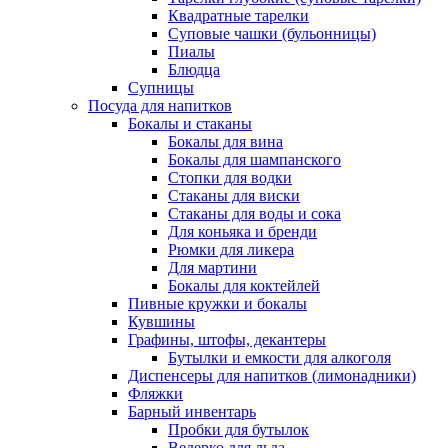
Квадратные тарелки
Суповые чашки (бульонницы)
Пиалы
Блюдца
Супницы
Посуда для напитков
Бокалы и стаканы
Бокалы для вина
Бокалы для шампанского
Стопки для водки
Стаканы для виски
Стаканы для воды и сока
Для коньяка и бренди
Рюмки для ликера
Для мартини
Бокалы для коктейлей
Пивные кружки и бокалы
Кувшины
Графины, штофы, декантеры
Бутылки и емкости для алкоголя
Диспенсеры для напитков (лимонадники)
Фляжки
Барный инвентарь
Пробки для бутылок
Ведерко для льда