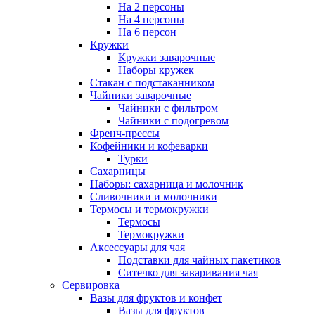
На 2 персоны
На 4 персоны
На 6 персон
Кружки
Кружки заварочные
Наборы кружек
Стакан с подстаканником
Чайники заварочные
Чайники с фильтром
Чайники с подогревом
Френч-прессы
Кофейники и кофеварки
Турки
Сахарницы
Наборы: сахарница и молочник
Сливочники и молочники
Термосы и термокружки
Термосы
Термокружки
Аксессуары для чая
Подставки для чайных пакетиков
Ситечко для заваривания чая
Сервировка
Вазы для фруктов и конфет
Вазы для фруктов