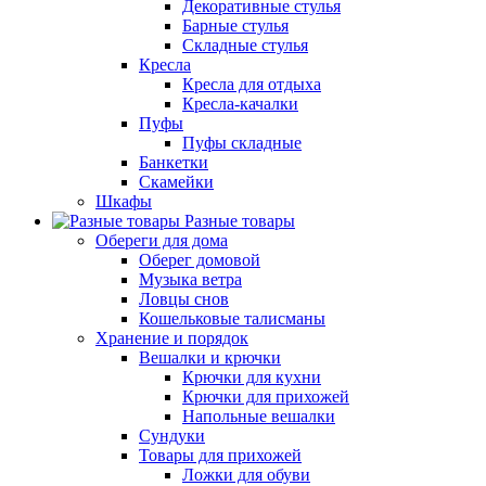
Декоративные стулья
Барные стулья
Складные стулья
Кресла
Кресла для отдыха
Кресла-качалки
Пуфы
Пуфы складные
Банкетки
Скамейки
Шкафы
Разные товары
Обереги для дома
Оберег домовой
Музыка ветра
Ловцы снов
Кошельковые талисманы
Хранение и порядок
Вешалки и крючки
Крючки для кухни
Крючки для прихожей
Напольные вешалки
Сундуки
Товары для прихожей
Ложки для обуви