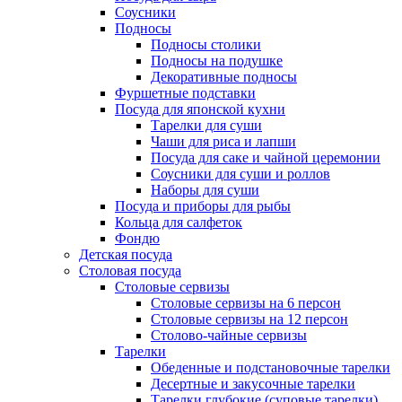
Соусники
Подносы
Подносы столики
Подносы на подушке
Декоративные подносы
Фуршетные подставки
Посуда для японской кухни
Тарелки для суши
Чаши для риса и лапши
Посуда для саке и чайной церемонии
Соусники для суши и роллов
Наборы для суши
Посуда и приборы для рыбы
Кольца для салфеток
Фондю
Детская посуда
Столовая посуда
Столовые сервизы
Столовые сервизы на 6 персон
Столовые сервизы на 12 персон
Столово-чайные сервизы
Тарелки
Обеденные и подстановочные тарелки
Десертные и закусочные тарелки
Тарелки глубокие (суповые тарелки)