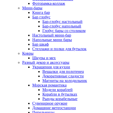
Фоторамка-коллаж
Мини-бары
Книга бар
Бар глобус
Бар-глобус настольный
Бар-глобус напольный
Глобус бары со столиком
Настольный мини-бар
Напольные мини бары
Бар шкаф
Стеллажи и полки для бутылок
Ковры
Шкуры и мех
Разный декор и аксессуары
Украшения для кухни
Вешалки для полотенец
Декоративные сладости
Магниты на холодильник
Морская романтика
Модели кораблей
Корабли в бутылках
Рынды корабельные
Сувенирное оружие
Домашние метеостанции
Пепельницы