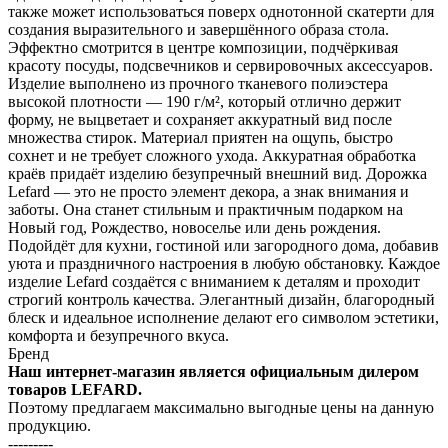
также может использоваться поверх однотонной скатерти для
создания выразительного и завершённого образа стола.
Эффектно смотрится в центре композиции, подчёркивая
красоту посуды, подсвечников и сервировочных аксессуаров.
Изделие выполнено из прочного тканевого полиэстера
высокой плотности — 190 г/м², который отлично держит
форму, не выцветает и сохраняет аккуратный вид после
множества стирок. Материал приятен на ощупь, быстро
сохнет и не требует сложного ухода. Аккуратная обработка
краёв придаёт изделию безупречный внешний вид. Дорожка
Lefard — это не просто элемент декора, а знак внимания и
заботы. Она станет стильным и практичным подарком на
Новый год, Рождество, новоселье или день рождения.
Подойдёт для кухни, гостиной или загородного дома, добавив
уюта и праздничного настроения в любую обстановку. Каждое
изделие Lefard создаётся с вниманием к деталям и проходит
строгий контроль качества. Элегантный дизайн, благородный
блеск и идеальное исполнение делают его символом эстетики,
комфорта и безупречного вкуса.
Бренд
Наш интернет-магазин является официальным дилером
товаров LEFARD.
Поэтому предлагаем максимально выгодные цены на данную
продукцию.
---------