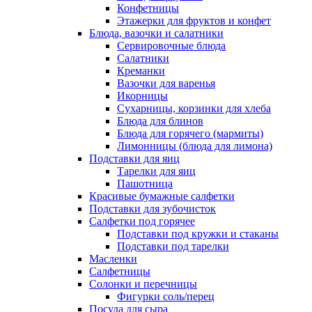
Конфетницы
Этажерки для фруктов и конфет
Блюда, вазочки и салатники
Сервировочные блюда
Салатники
Креманки
Вазочки для варенья
Икорницы
Сухарницы, корзинки для хлеба
Блюда для блинов
Блюда для горячего (мармиты)
Лимонницы (блюда для лимона)
Подставки для яиц
Тарелки для яиц
Пашотница
Красивые бумажные салфетки
Подставки для зубочисток
Салфетки под горячее
Подставки под кружки и стаканы
Подставки под тарелки
Масленки
Салфетницы
Солонки и перечницы
Фигурки соль/перец
Посуда для сыра