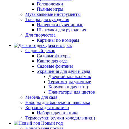
Головоломки
Пьяные игры
Музыкальные инструменты
Товары для рукоделия
Наперстки сувенирные
Шкатулки для рукоделия
Для творчества
Картины по номерам
Дача и отдых
Садовый декор
Садовые фигуры
Кашпо для сада
Садовые фонтаны
Украшения для дачи и сада
Дверной колокольчик
Термометры уличные
Кормушки для птиц
Плантаторы для цветов
Мебель для сада
Наборы для барбекю и шашлыка
Корзины для пикника
Наборы для пикника
Термосумки (сумки холодильники)
Новый год
Новогодняя посуда