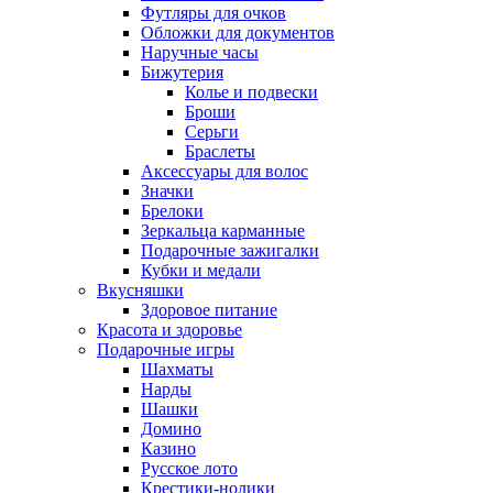
Футляры для очков
Обложки для документов
Наручные часы
Бижутерия
Колье и подвески
Броши
Серьги
Браслеты
Аксессуары для волос
Значки
Брелоки
Зеркальца карманные
Подарочные зажигалки
Кубки и медали
Вкусняшки
Здоровое питание
Красота и здоровье
Подарочные игры
Шахматы
Нарды
Шашки
Домино
Казино
Русское лото
Крестики-нолики