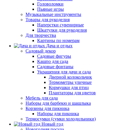
Головоломки
Пьяные игры
Музыкальные инструменты
Товары для рукоделия
Наперстки сувенирные
Шкатулки для рукоделия
Для творчества
Картины по номерам
Дача и отдых
Садовый декор
Садовые фигуры
Кашпо для сада
Садовые фонтаны
Украшения для дачи и сада
Дверной колокольчик
Термометры уличные
Кормушки для птиц
Плантаторы для цветов
Мебель для сада
Наборы для барбекю и шашлыка
Корзины для пикника
Наборы для пикника
Термосумки (сумки холодильники)
Новый год
Новогодняя посуда