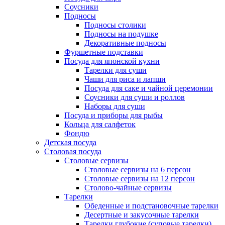
Соусники
Подносы
Подносы столики
Подносы на подушке
Декоративные подносы
Фуршетные подставки
Посуда для японской кухни
Тарелки для суши
Чаши для риса и лапши
Посуда для саке и чайной церемонии
Соусники для суши и роллов
Наборы для суши
Посуда и приборы для рыбы
Кольца для салфеток
Фондю
Детская посуда
Столовая посуда
Столовые сервизы
Столовые сервизы на 6 персон
Столовые сервизы на 12 персон
Столово-чайные сервизы
Тарелки
Обеденные и подстановочные тарелки
Десертные и закусочные тарелки
Тарелки глубокие (суповые тарелки)