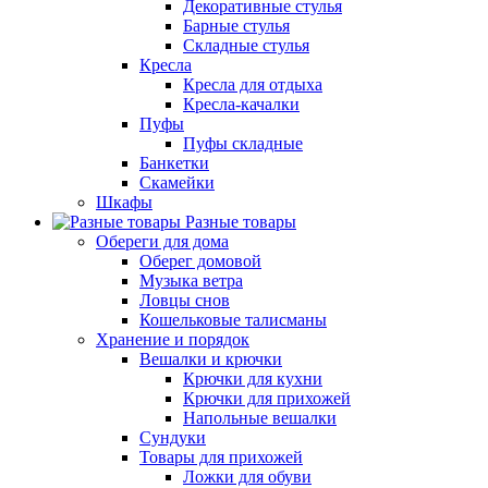
Декоративные стулья
Барные стулья
Складные стулья
Кресла
Кресла для отдыха
Кресла-качалки
Пуфы
Пуфы складные
Банкетки
Скамейки
Шкафы
Разные товары
Обереги для дома
Оберег домовой
Музыка ветра
Ловцы снов
Кошельковые талисманы
Хранение и порядок
Вешалки и крючки
Крючки для кухни
Крючки для прихожей
Напольные вешалки
Сундуки
Товары для прихожей
Ложки для обуви