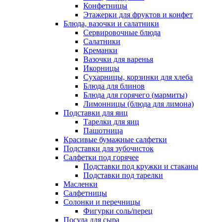
Конфетницы
Этажерки для фруктов и конфет
Блюда, вазочки и салатники
Сервировочные блюда
Салатники
Креманки
Вазочки для варенья
Икорницы
Сухарницы, корзинки для хлеба
Блюда для блинов
Блюда для горячего (мармиты)
Лимонницы (блюда для лимона)
Подставки для яиц
Тарелки для яиц
Пашотница
Красивые бумажные салфетки
Подставки для зубочисток
Салфетки под горячее
Подставки под кружки и стаканы
Подставки под тарелки
Масленки
Салфетницы
Солонки и перечницы
Фигурки соль/перец
Посуда для сыра