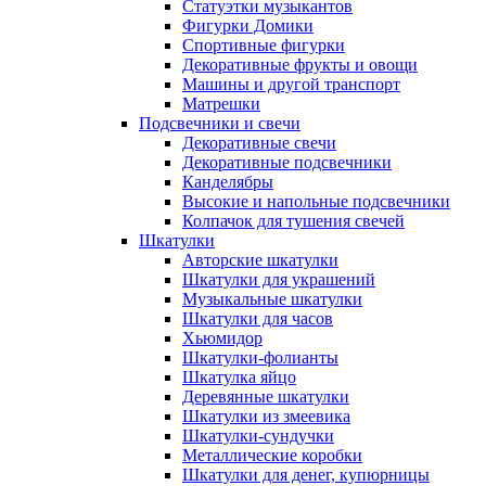
Статуэтки музыкантов
Фигурки Домики
Спортивные фигурки
Декоративные фрукты и овощи
Машины и другой транспорт
Матрешки
Подсвечники и свечи
Декоративные свечи
Декоративные подсвечники
Канделябры
Высокие и напольные подсвечники
Колпачок для тушения свечей
Шкатулки
Авторские шкатулки
Шкатулки для украшений
Музыкальные шкатулки
Шкатулки для часов
Хьюмидор
Шкатулки-фолианты
Шкатулка яйцо
Деревянные шкатулки
Шкатулки из змеевика
Шкатулки-сундучки
Металлические коробки
Шкатулки для денег, купюрницы