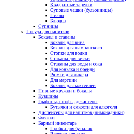
Квадратные тарелки
Суповые чашки (бульонницы)
Пиалы
Блюдца
Супницы
Посуда для напитков
Бокалы и стаканы
Бокалы для вина
Бокалы для шампанского
Стопки для водки
Стаканы для виски
Стаканы для воды и сока
Для коньяка и бренди
Рюмки для ликера
Для мартини
Бокалы для коктейлей
Пивные кружки и бокалы
Кувшины
Графины, штофы, декантеры
Бутылки и емкости для алкоголя
Диспенсеры для напитков (лимонадники)
Фляжки
Барный инвентарь
Пробки для бутылок
Ведерко для льда