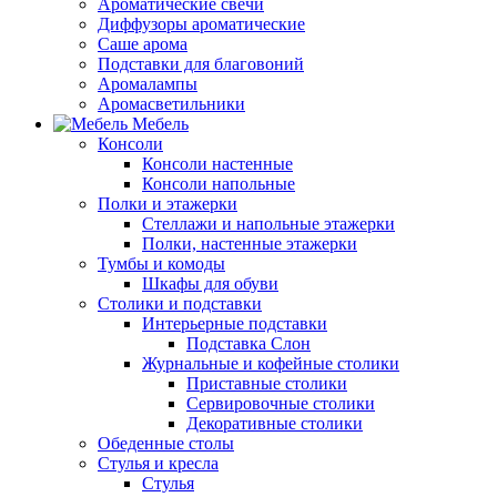
Ароматические свечи
Диффузоры ароматические
Саше арома
Подставки для благовоний
Аромалампы
Аромасветильники
Мебель
Консоли
Консоли настенные
Консоли напольные
Полки и этажерки
Стеллажи и напольные этажерки
Полки, настенные этажерки
Тумбы и комоды
Шкафы для обуви
Столики и подставки
Интерьерные подставки
Подставка Слон
Журнальные и кофейные столики
Приставные столики
Сервировочные столики
Декоративные столики
Обеденные столы
Стулья и кресла
Стулья