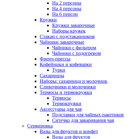
На 2 персоны
На 4 персоны
На 6 персон
Кружки
Кружки заварочные
Наборы кружек
Стакан с подстаканником
Чайники заварочные
Чайники с фильтром
Чайники с подогревом
Френч-прессы
Кофейники и кофеварки
Турки
Сахарницы
Наборы: сахарница и молочник
Сливочники и молочники
Термосы и термокружки
Термосы
Термокружки
Аксессуары для чая
Подставки для чайных пакетиков
Ситечко для заваривания чая
Сервировка
Вазы для фруктов и конфет
Вазы для фруктов