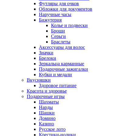
Футляры для очков
Обложки для документов
Наручные часы
Бижутерия
Колье и подвески
Броши
Серьги
Браслеты
Аксессуары для волос
Значки
Брелоки
Зеркальца карманные
Подарочные зажигалки
Кубки и медали
Вкусняшки
Здоровое питание
Красота и здоровье
Подарочные игры
Шахматы
Нарды
Шашки
Домино
Казино
Русское лото
Крестики-нолики