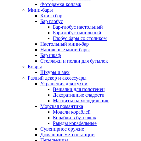
Фоторамка-коллаж
Мини-бары
Книга бар
Бар глобус
Бар-глобус настольный
Бар-глобус напольный
Глобус бары со столиком
Настольный мини-бар
Напольные мини бары
Бар шкаф
Стеллажи и полки для бутылок
Ковры
Шкуры и мех
Разный декор и аксессуары
Украшения для кухни
Вешалки для полотенец
Декоративные сладости
Магниты на холодильник
Морская романтика
Модели кораблей
Корабли в бутылках
Рынды корабельные
Сувенирное оружие
Домашние метеостанции
Пепельницы