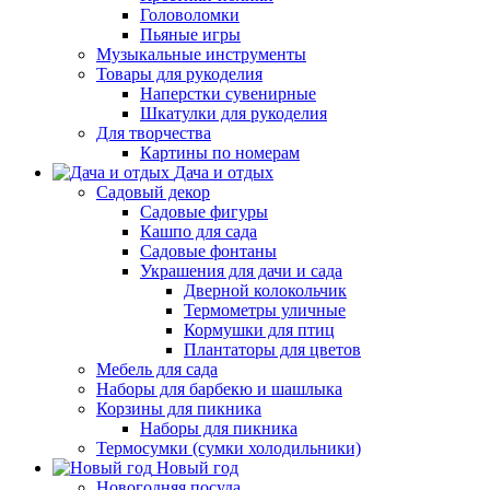
Головоломки
Пьяные игры
Музыкальные инструменты
Товары для рукоделия
Наперстки сувенирные
Шкатулки для рукоделия
Для творчества
Картины по номерам
Дача и отдых
Садовый декор
Садовые фигуры
Кашпо для сада
Садовые фонтаны
Украшения для дачи и сада
Дверной колокольчик
Термометры уличные
Кормушки для птиц
Плантаторы для цветов
Мебель для сада
Наборы для барбекю и шашлыка
Корзины для пикника
Наборы для пикника
Термосумки (сумки холодильники)
Новый год
Новогодняя посуда