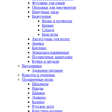
Футляры для очков
Обложки для документов
Наручные часы
Бижутерия
Колье и подвески
Броши
Серьги
Браслеты
Аксессуары для волос
Значки
Брелоки
Зеркальца карманные
Подарочные зажигалки
Кубки и медали
Вкусняшки
Здоровое питание
Красота и здоровье
Подарочные игры
Шахматы
Нарды
Шашки
Домино
Казино
Русское лото
Крестики-нолики