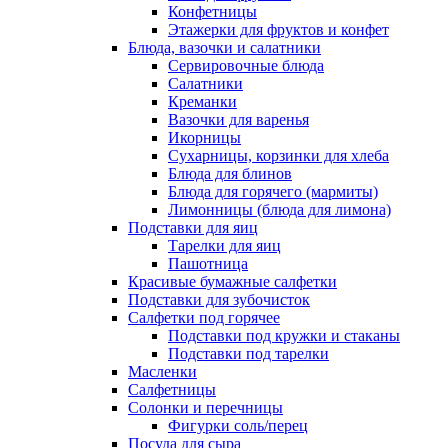
Конфетницы
Этажерки для фруктов и конфет
Блюда, вазочки и салатники
Сервировочные блюда
Салатники
Креманки
Вазочки для варенья
Икорницы
Сухарницы, корзинки для хлеба
Блюда для блинов
Блюда для горячего (мармиты)
Лимонницы (блюда для лимона)
Подставки для яиц
Тарелки для яиц
Пашотница
Красивые бумажные салфетки
Подставки для зубочисток
Салфетки под горячее
Подставки под кружки и стаканы
Подставки под тарелки
Масленки
Салфетницы
Солонки и перечницы
Фигурки соль/перец
Посуда для сыра