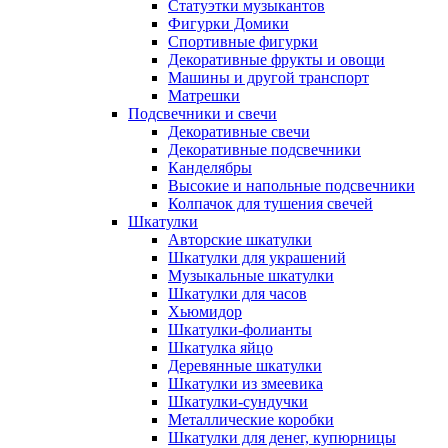
Статуэтки музыкантов
Фигурки Домики
Спортивные фигурки
Декоративные фрукты и овощи
Машины и другой транспорт
Матрешки
Подсвечники и свечи
Декоративные свечи
Декоративные подсвечники
Канделябры
Высокие и напольные подсвечники
Колпачок для тушения свечей
Шкатулки
Авторские шкатулки
Шкатулки для украшений
Музыкальные шкатулки
Шкатулки для часов
Хьюмидор
Шкатулки-фолианты
Шкатулка яйцо
Деревянные шкатулки
Шкатулки из змеевика
Шкатулки-сундучки
Металлические коробки
Шкатулки для денег, купюрницы