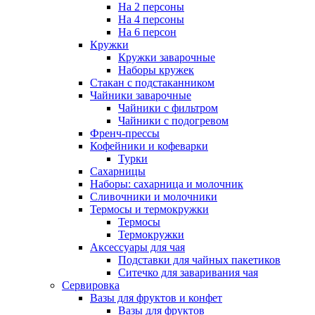
На 2 персоны
На 4 персоны
На 6 персон
Кружки
Кружки заварочные
Наборы кружек
Стакан с подстаканником
Чайники заварочные
Чайники с фильтром
Чайники с подогревом
Френч-прессы
Кофейники и кофеварки
Турки
Сахарницы
Наборы: сахарница и молочник
Сливочники и молочники
Термосы и термокружки
Термосы
Термокружки
Аксессуары для чая
Подставки для чайных пакетиков
Ситечко для заваривания чая
Сервировка
Вазы для фруктов и конфет
Вазы для фруктов