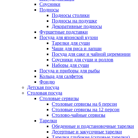
Соусники
Подносы
Подносы столики
Подносы на подушке
Декоративные подносы
Фуршетные подставки
Посуда для японской кухни
Тарелки для суши
Чаши для риса и лапши
Посуда для саке и чайной церемонии
Соусники для суши и роллов
Наборы для суши
Посуда и приборы для рыбы
Кольца для салфеток
Фондю
Детская посуда
Столовая посуда
Столовые сервизы
Столовые сервизы на 6 персон
Столовые сервизы на 12 персон
Столово-чайные сервизы
Тарелки
Обеденные и подстановочные тарелки
Десертные и закусочные тарелки
Тарелки глубокие (суповые тарелки)