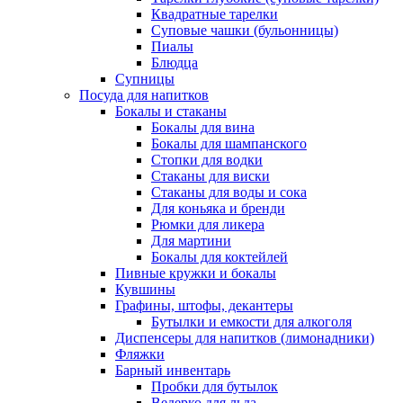
Квадратные тарелки
Суповые чашки (бульонницы)
Пиалы
Блюдца
Супницы
Посуда для напитков
Бокалы и стаканы
Бокалы для вина
Бокалы для шампанского
Стопки для водки
Стаканы для виски
Стаканы для воды и сока
Для коньяка и бренди
Рюмки для ликера
Для мартини
Бокалы для коктейлей
Пивные кружки и бокалы
Кувшины
Графины, штофы, декантеры
Бутылки и емкости для алкоголя
Диспенсеры для напитков (лимонадники)
Фляжки
Барный инвентарь
Пробки для бутылок
Ведерко для льда