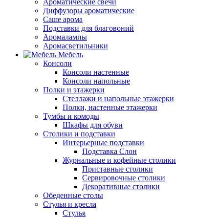
Ароматические свечи
Диффузоры ароматические
Саше арома
Подставки для благовоний
Аромалампы
Аромасветильники
Мебель
Консоли
Консоли настенные
Консоли напольные
Полки и этажерки
Стеллажи и напольные этажерки
Полки, настенные этажерки
Тумбы и комоды
Шкафы для обуви
Столики и подставки
Интерьерные подставки
Подставка Слон
Журнальные и кофейные столики
Приставные столики
Сервировочные столики
Декоративные столики
Обеденные столы
Стулья и кресла
Стулья