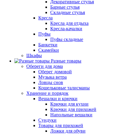
Декоративные стулья
Барные стулья
Складные стулья
Кресла
Кресла для отдыха
Кресла-качалки
Пуфы
Пуфы складные
Банкетки
Скамейки
Шкафы
Разные товары
Обереги для дома
Оберег домовой
Музыка ветра
Ловцы снов
Кошельковые талисманы
Хранение и порядок
Вешалки и крючки
Крючки для кухни
Крючки для прихожей
Напольные вешалки
Сундуки
Товары для прихожей
Ложки для обуви