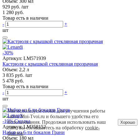
Объем: 300 мл
929 руб.
/шт
1 280 руб.
Товар есть в наличии
-
+
шт
-30%
Артикул:
LM571939
Кастрюля с крышкой стеклянная прозрачная
Объем: 2,2 л
3 835 руб.
/шт
5 478 руб.
Товар есть в наличии
-
+
шт
Мы используем cookie для улучшения работы
сайта Moi-Tvoi.ru и большего удобства его
-10%
Скидка
использования. Продолжая использовать наш
Хорошо
Артикул:
LM358152
сайт, вы соглашаетесь на обработку
cookie-
Набор из 6-ти бокалов Грани
файлов
.
Объем: 180 мл