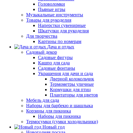
Головоломки
Пьяные игры
Музыкальные инструменты
Товары для рукоделия
Наперстки сувенирные
Шкатулки для рукоделия
Для творчества
Картины по номерам
Дача и отдых
Садовый декор
Садовые фигуры
Кашпо для сада
Садовые фонтаны
Украшения для дачи и сада
Дверной колокольчик
Термометры уличные
Кормушки для птиц
Плантаторы для цветов
Мебель для сада
Наборы для барбекю и шашлыка
Корзины для пикника
Наборы для пикника
Термосумки (сумки холодильники)
Новый год
Новогодняя посуда