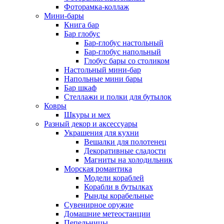
Фоторамка-коллаж
Мини-бары
Книга бар
Бар глобус
Бар-глобус настольный
Бар-глобус напольный
Глобус бары со столиком
Настольный мини-бар
Напольные мини бары
Бар шкаф
Стеллажи и полки для бутылок
Ковры
Шкуры и мех
Разный декор и аксессуары
Украшения для кухни
Вешалки для полотенец
Декоративные сладости
Магниты на холодильник
Морская романтика
Модели кораблей
Корабли в бутылках
Рынды корабельные
Сувенирное оружие
Домашние метеостанции
Пепельницы