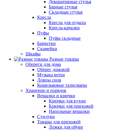
Декоративные стулья
Барные стулья
Складные стулья
Кресла
Кресла для отдыха
Кресла-качалки
Пуфы
Пуфы складные
Банкетки
Скамейки
Шкафы
Разные товары
Обереги для дома
Оберег домовой
Музыка ветра
Ловцы снов
Кошельковые талисманы
Хранение и порядок
Вешалки и крючки
Крючки для кухни
Крючки для прихожей
Напольные вешалки
Сундуки
Товары для прихожей
Ложки для обуви