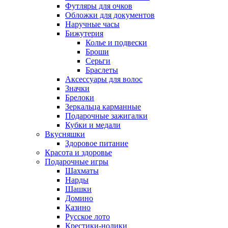
Футляры для очков
Обложки для документов
Наручные часы
Бижутерия
Колье и подвески
Броши
Серьги
Браслеты
Аксессуары для волос
Значки
Брелоки
Зеркальца карманные
Подарочные зажигалки
Кубки и медали
Вкусняшки
Здоровое питание
Красота и здоровье
Подарочные игры
Шахматы
Нарды
Шашки
Домино
Казино
Русское лото
Крестики-нолики