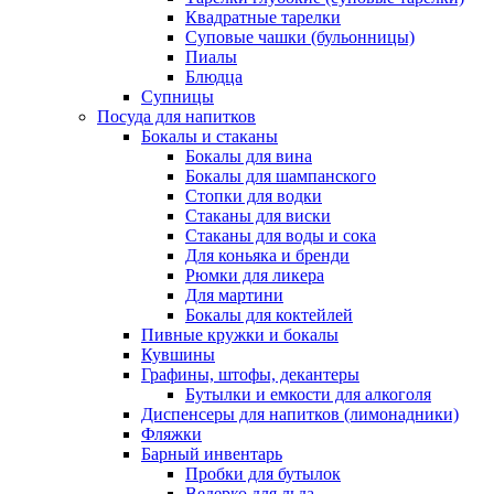
Квадратные тарелки
Суповые чашки (бульонницы)
Пиалы
Блюдца
Супницы
Посуда для напитков
Бокалы и стаканы
Бокалы для вина
Бокалы для шампанского
Стопки для водки
Стаканы для виски
Стаканы для воды и сока
Для коньяка и бренди
Рюмки для ликера
Для мартини
Бокалы для коктейлей
Пивные кружки и бокалы
Кувшины
Графины, штофы, декантеры
Бутылки и емкости для алкоголя
Диспенсеры для напитков (лимонадники)
Фляжки
Барный инвентарь
Пробки для бутылок
Ведерко для льда