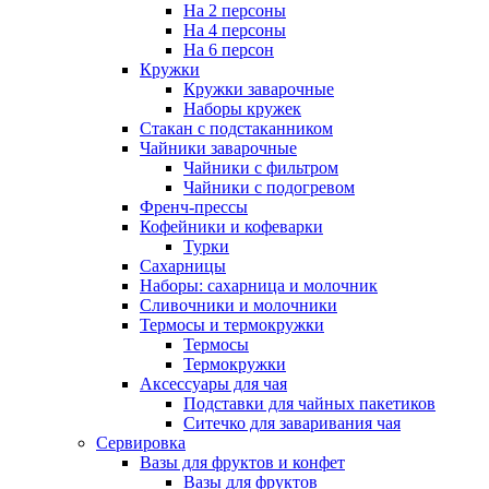
На 2 персоны
На 4 персоны
На 6 персон
Кружки
Кружки заварочные
Наборы кружек
Стакан с подстаканником
Чайники заварочные
Чайники с фильтром
Чайники с подогревом
Френч-прессы
Кофейники и кофеварки
Турки
Сахарницы
Наборы: сахарница и молочник
Сливочники и молочники
Термосы и термокружки
Термосы
Термокружки
Аксессуары для чая
Подставки для чайных пакетиков
Ситечко для заваривания чая
Сервировка
Вазы для фруктов и конфет
Вазы для фруктов