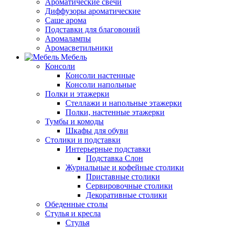
Ароматические свечи
Диффузоры ароматические
Саше арома
Подставки для благовоний
Аромалампы
Аромасветильники
Мебель
Консоли
Консоли настенные
Консоли напольные
Полки и этажерки
Стеллажи и напольные этажерки
Полки, настенные этажерки
Тумбы и комоды
Шкафы для обуви
Столики и подставки
Интерьерные подставки
Подставка Слон
Журнальные и кофейные столики
Приставные столики
Сервировочные столики
Декоративные столики
Обеденные столы
Стулья и кресла
Стулья