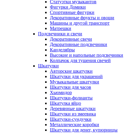
Статуэтки музыкантов
Фигурки Домики
Спортивные фигурки
Декоративные фрукты и овощи
Машины и другой транспорт
Матрешки
Подсвечники и свечи
Декоративные свечи
Декоративные подсвечники
Канделябры
Высокие и напольные подсвечники
Колпачок для тушения свечей
Шкатулки
Авторские шкатулки
Шкатулки для украшений
Музыкальные шкатулки
Шкатулки для часов
Хьюмидор
Шкатулки-фолианты
Шкатулка яйцо
Деревянные шкатулки
Шкатулки из змеевика
Шкатулки-сундучки
Металлические коробки
Шкатулки для денег, купюрницы