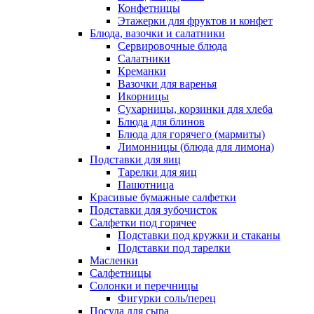
Конфетницы
Этажерки для фруктов и конфет
Блюда, вазочки и салатники
Сервировочные блюда
Салатники
Креманки
Вазочки для варенья
Икорницы
Сухарницы, корзинки для хлеба
Блюда для блинов
Блюда для горячего (мармиты)
Лимонницы (блюда для лимона)
Подставки для яиц
Тарелки для яиц
Пашотница
Красивые бумажные салфетки
Подставки для зубочисток
Салфетки под горячее
Подставки под кружки и стаканы
Подставки под тарелки
Масленки
Салфетницы
Солонки и перечницы
Фигурки соль/перец
Посуда для сыра