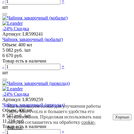
-
+
шт
-24%
Скидка
Артикул:
LR599241
Чайник заварочный (кобальт)
Объем: 400 мл
5 082 руб.
/шт
6 670 руб.
Товар есть в наличии
-
+
шт
-24%
Скидка
Артикул:
LR599259
Чайник заварочный (шоколад)
Мы используем cookie для улучшения работы
Объем: 400 мл
сайта Moi-Tvoi.ru и большего удобства его
8 547 руб.
/шт
использования. Продолжая использовать наш
Хорошо
11 218 руб.
сайт, вы соглашаетесь на обработку
cookie-
Товар есть в наличии
файлов
.
-
+