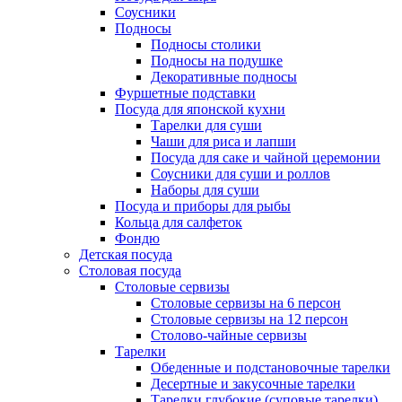
Соусники
Подносы
Подносы столики
Подносы на подушке
Декоративные подносы
Фуршетные подставки
Посуда для японской кухни
Тарелки для суши
Чаши для риса и лапши
Посуда для саке и чайной церемонии
Соусники для суши и роллов
Наборы для суши
Посуда и приборы для рыбы
Кольца для салфеток
Фондю
Детская посуда
Столовая посуда
Столовые сервизы
Столовые сервизы на 6 персон
Столовые сервизы на 12 персон
Столово-чайные сервизы
Тарелки
Обеденные и подстановочные тарелки
Десертные и закусочные тарелки
Тарелки глубокие (суповые тарелки)