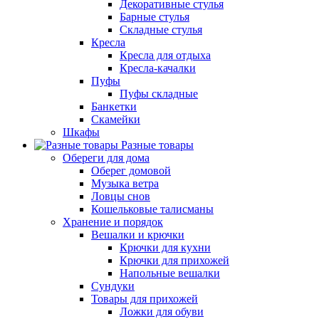
Декоративные стулья
Барные стулья
Складные стулья
Кресла
Кресла для отдыха
Кресла-качалки
Пуфы
Пуфы складные
Банкетки
Скамейки
Шкафы
Разные товары
Обереги для дома
Оберег домовой
Музыка ветра
Ловцы снов
Кошельковые талисманы
Хранение и порядок
Вешалки и крючки
Крючки для кухни
Крючки для прихожей
Напольные вешалки
Сундуки
Товары для прихожей
Ложки для обуви