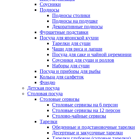
Соусники
Подносы
Подносы столики
Подносы на подушке
Декоративные подносы
Фуршетные подставки
Посуда для японской кухни
Тарелки для суши
Чаши для риса и лапши
Посуда для саке и чайной церемонии
Соусники для суши и роллов
Наборы для суши
Посуда и приборы для рыбы
Кольца для салфеток
Фондю
Детская посуда
Столовая посуда
Столовые сервизы
Столовые сервизы на 6 персон
Столовые сервизы на 12 персон
Столово-чайные сервизы
Тарелки
Обеденные и подстановочные тарелки
Десертные и закусочные тарелки
Тарелки глубокие (суповые тарелки)