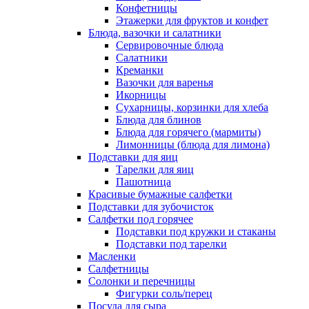
Конфетницы
Этажерки для фруктов и конфет
Блюда, вазочки и салатники
Сервировочные блюда
Салатники
Креманки
Вазочки для варенья
Икорницы
Сухарницы, корзинки для хлеба
Блюда для блинов
Блюда для горячего (мармиты)
Лимонницы (блюда для лимона)
Подставки для яиц
Тарелки для яиц
Пашотница
Красивые бумажные салфетки
Подставки для зубочисток
Салфетки под горячее
Подставки под кружки и стаканы
Подставки под тарелки
Масленки
Салфетницы
Солонки и перечницы
Фигурки соль/перец
Посуда для сыра