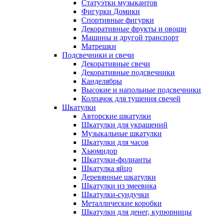
Статуэтки музыкантов
Фигурки Домики
Спортивные фигурки
Декоративные фрукты и овощи
Машины и другой транспорт
Матрешки
Подсвечники и свечи
Декоративные свечи
Декоративные подсвечники
Канделябры
Высокие и напольные подсвечники
Колпачок для тушения свечей
Шкатулки
Авторские шкатулки
Шкатулки для украшений
Музыкальные шкатулки
Шкатулки для часов
Хьюмидор
Шкатулки-фолианты
Шкатулка яйцо
Деревянные шкатулки
Шкатулки из змеевика
Шкатулки-сундучки
Металлические коробки
Шкатулки для денег, купюрницы