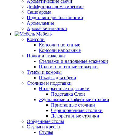
Ароматические свечи
Диффузоры ароматические
Саше арома
Подставки для благовоний
Аромалампы
Аромасветильники
Мебель
Консоли
Консоли настенные
Консоли напольные
Полки и этажерки
Стеллажи и напольные этажерки
Полки, настенные этажерки
Тумбы и комоды
Шкафы для обуви
Столики и подставки
Интерьерные подставки
Подставка Слон
Журнальные и кофейные столики
Приставные столики
Сервировочные столики
Декоративные столики
Обеденные столы
Стулья и кресла
Стулья