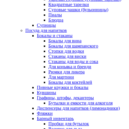
Квадратные тарелки
Суповые чашки (бульонницы)
Пиалы
Блюдца
Супницы
Посуда для напитков
Бокалы и стаканы
Бокалы для вина
Бокалы для шампанского
Стопки для водки
Стаканы для виски
Стаканы для воды и сока
Для коньяка и бренди
Рюмки для ликера
Для мартини
Бокалы для коктейлей
Пивные кружки и бокалы
Кувшины
Графины, штофы, декантеры
Бутылки и емкости для алкоголя
Диспенсеры для напитков (лимонадники)
Фляжки
Барный инвентарь
Пробки для бутылок
Ведерко для льда