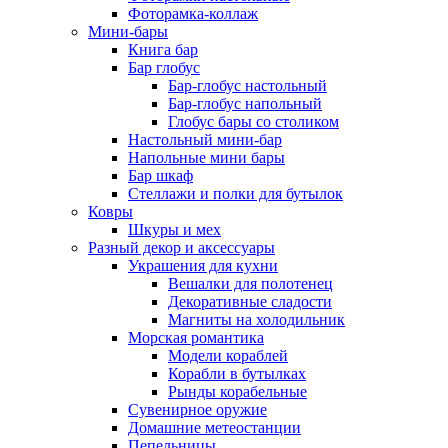
Фоторамка-коллаж
Мини-бары
Книга бар
Бар глобус
Бар-глобус настольный
Бар-глобус напольный
Глобус бары со столиком
Настольный мини-бар
Напольные мини бары
Бар шкаф
Стеллажи и полки для бутылок
Ковры
Шкуры и мех
Разный декор и аксессуары
Украшения для кухни
Вешалки для полотенец
Декоративные сладости
Магниты на холодильник
Морская романтика
Модели кораблей
Корабли в бутылках
Рынды корабельные
Сувенирное оружие
Домашние метеостанции
Пепельницы