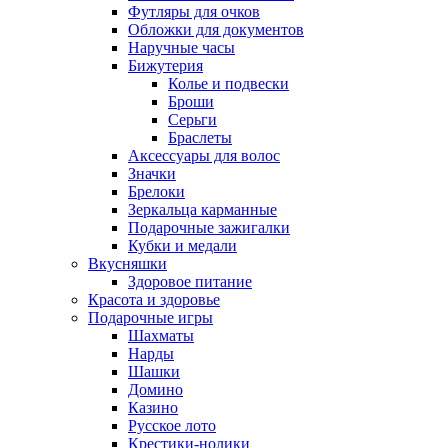
Футляры для очков
Обложки для документов
Наручные часы
Бижутерия
Колье и подвески
Броши
Серьги
Браслеты
Аксессуары для волос
Значки
Брелоки
Зеркальца карманные
Подарочные зажигалки
Кубки и медали
Вкусняшки
Здоровое питание
Красота и здоровье
Подарочные игры
Шахматы
Нарды
Шашки
Домино
Казино
Русское лото
Крестики-нолики