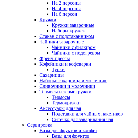
На 2 персоны
На 4 персоны
На 6 персон
Кружки
Кружки заварочные
Наборы кружек
Стакан с подстаканником
Чайники заварочные
Чайники с фильтром
Чайники с подогревом
Френч-прессы
Кофейники и кофеварки
Турки
Сахарницы
Наборы: сахарница и молочник
Сливочники и молочники
Термосы и термокружки
Термосы
Термокружки
Аксессуары для чая
Подставки для чайных пакетиков
Ситечко для заваривания чая
Сервировка
Вазы для фруктов и конфет
Вазы для фруктов