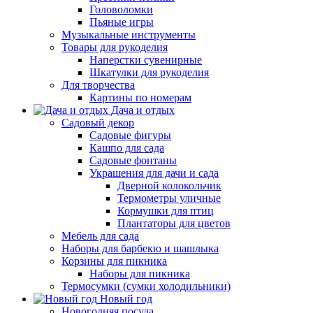
Головоломки
Пьяные игры
Музыкальные инструменты
Товары для рукоделия
Наперстки сувенирные
Шкатулки для рукоделия
Для творчества
Картины по номерам
Дача и отдых
Садовый декор
Садовые фигуры
Кашпо для сада
Садовые фонтаны
Украшения для дачи и сада
Дверной колокольчик
Термометры уличные
Кормушки для птиц
Плантаторы для цветов
Мебель для сада
Наборы для барбекю и шашлыка
Корзины для пикника
Наборы для пикника
Термосумки (сумки холодильники)
Новый год
Новогодняя посуда