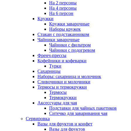
На 2 персоны
На 4 персоны
На 6 персон
Кружки
Кружки заварочные
Наборы кружек
Стакан с подстаканником
Чайники заварочные
Чайники с фильтром
Чайники с подогревом
Френч-прессы
Кофейники и кофеварки
Турки
Сахарницы
Наборы: сахарница и молочник
Сливочники и молочники
Термосы и термокружки
Термосы
Термокружки
Аксессуары для чая
Подставки для чайных пакетиков
Ситечко для заваривания чая
Сервировка
Вазы для фруктов и конфет
Вазы для фруктов