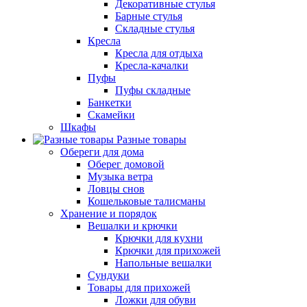
Декоративные стулья
Барные стулья
Складные стулья
Кресла
Кресла для отдыха
Кресла-качалки
Пуфы
Пуфы складные
Банкетки
Скамейки
Шкафы
Разные товары
Обереги для дома
Оберег домовой
Музыка ветра
Ловцы снов
Кошельковые талисманы
Хранение и порядок
Вешалки и крючки
Крючки для кухни
Крючки для прихожей
Напольные вешалки
Сундуки
Товары для прихожей
Ложки для обуви