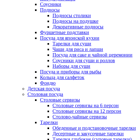
Соусники
Подносы
Подносы столики
Подносы на подушке
Декоративные подносы
Фуршетные подставки
Посуда для японской кухни
Тарелки для суши
Чаши для риса и лапши
Посуда для саке и чайной церемонии
Соусники для суши и роллов
Наборы для суши
Посуда и приборы для рыбы
Кольца для салфеток
Фондю
Детская посуда
Столовая посуда
Столовые сервизы
Столовые сервизы на 6 персон
Столовые сервизы на 12 персон
Столово-чайные сервизы
Тарелки
Обеденные и подстановочные тарелки
Десертные и закусочные тарелки
Тарелки глубокие (суповые тарелки)