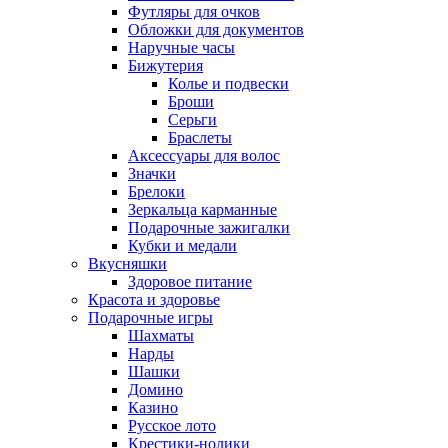
Футляры для очков
Обложки для документов
Наручные часы
Бижутерия
Колье и подвески
Броши
Серьги
Браслеты
Аксессуары для волос
Значки
Брелоки
Зеркальца карманные
Подарочные зажигалки
Кубки и медали
Вкусняшки
Здоровое питание
Красота и здоровье
Подарочные игры
Шахматы
Нарды
Шашки
Домино
Казино
Русское лото
Крестики-нолики