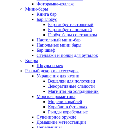
Фоторамка-коллаж
Мини-бары
Книга бар
Бар глобус
Бар-глобус настольный
Бар-глобус напольный
Глобус бары со столиком
Настольный мини-бар
Напольные мини бары
Бар шкаф
Стеллажи и полки для бутылок
Ковры
Шкуры и мех
Разный декор и аксессуары
Украшения для кухни
Вешалки для полотенец
Декоративные сладости
Магниты на холодильник
Морская романтика
Модели кораблей
Корабли в бутылках
Рынды корабельные
Сувенирное оружие
Домашние метеостанции
Пепельницы