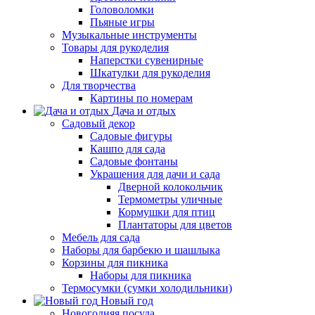
Головоломки
Пьяные игры
Музыкальные инструменты
Товары для рукоделия
Наперстки сувенирные
Шкатулки для рукоделия
Для творчества
Картины по номерам
Дача и отдых
Садовый декор
Садовые фигуры
Кашпо для сада
Садовые фонтаны
Украшения для дачи и сада
Дверной колокольчик
Термометры уличные
Кормушки для птиц
Плантаторы для цветов
Мебель для сада
Наборы для барбекю и шашлыка
Корзины для пикника
Наборы для пикника
Термосумки (сумки холодильники)
Новый год
Новогодняя посуда