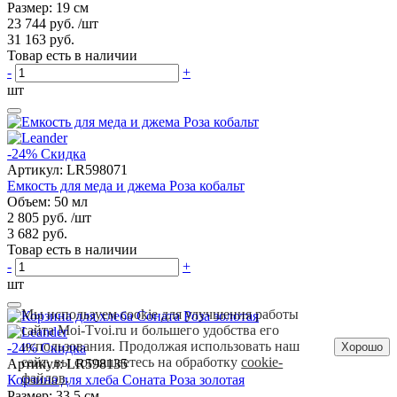
Размер: 19 см
23 744 руб.
/шт
31 163 руб.
Товар есть в наличии
-
+
шт
-24%
Скидка
Артикул:
LR598071
Емкость для меда и джема Роза кобальт
Объем: 50 мл
2 805 руб.
/шт
3 682 руб.
Товар есть в наличии
-
+
шт
Мы используем cookie для улучшения работы
сайта Moi-Tvoi.ru и большего удобства его
использования. Продолжая использовать наш
Хорошо
-24%
Скидка
сайт, вы соглашаетесь на обработку
cookie-
Артикул:
LR598135
файлов
.
Корзина для хлеба Соната Роза золотая
Размер: 33,5 см