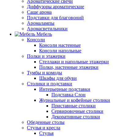
Ароматические свечи
Диффузоры ароматические
Саше арома
Подставки для благовоний
Аромалампы
Аромасветильники
Мебель
Консоли
Консоли настенные
Консоли напольные
Полки и этажерки
Стеллажи и напольные этажерки
Полки, настенные этажерки
Тумбы и комоды
Шкафы для обуви
Столики и подставки
Интерьерные подставки
Подставка Слон
Журнальные и кофейные столики
Приставные столики
Сервировочные столики
Декоративные столики
Обеденные столы
Стулья и кресла
Стулья