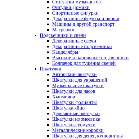
Статуэтки музыкантов
Фигурки Домики
Спортивные фигурки
Декоративные фрукты и овощи
Машины и другой транспорт
Матрешки
Подсвечники и свечи
Декоративные свечи
Декоративные подсвечники
Канделябры
Высокие и напольные подсвечники
Колпачок для тушения свечей
Шкатулки
Авторские шкатулки
Шкатулки для украшений
Музыкальные шкатулки
Шкатулки для часов
Хьюмидор
Шкатулки-фолианты
Шкатулка яйцо
Деревянные шкатулки
Шкатулки из змеевика
Шкатулки-сундучки
Металлические коробки
Шкатулки для денег, купюрницы