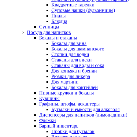
Квадратные тарелки
Суповые чашки (бульонницы)
Пиалы
Блюдца
Супницы
Посуда для напитков
Бокалы и стаканы
Бокалы для вина
Бокалы для шампанского
Стопки для водки
Стаканы для виски
Стаканы для воды и сока
Для коньяка и бренди
Рюмки для ликера
Для мартини
Бокалы для коктейлей
Пивные кружки и бокалы
Кувшины
Графины, штофы, декантеры
Бутылки и емкости для алкоголя
Диспенсеры для напитков (лимонадники)
Фляжки
Барный инвентарь
Пробки для бутылок
Ведерко для льда