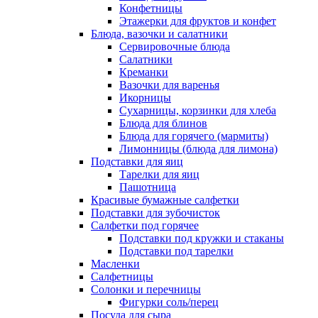
Конфетницы
Этажерки для фруктов и конфет
Блюда, вазочки и салатники
Сервировочные блюда
Салатники
Креманки
Вазочки для варенья
Икорницы
Сухарницы, корзинки для хлеба
Блюда для блинов
Блюда для горячего (мармиты)
Лимонницы (блюда для лимона)
Подставки для яиц
Тарелки для яиц
Пашотница
Красивые бумажные салфетки
Подставки для зубочисток
Салфетки под горячее
Подставки под кружки и стаканы
Подставки под тарелки
Масленки
Салфетницы
Солонки и перечницы
Фигурки соль/перец
Посуда для сыра