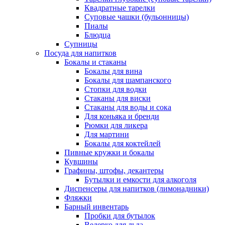
Квадратные тарелки
Суповые чашки (бульонницы)
Пиалы
Блюдца
Супницы
Посуда для напитков
Бокалы и стаканы
Бокалы для вина
Бокалы для шампанского
Стопки для водки
Стаканы для виски
Стаканы для воды и сока
Для коньяка и бренди
Рюмки для ликера
Для мартини
Бокалы для коктейлей
Пивные кружки и бокалы
Кувшины
Графины, штофы, декантеры
Бутылки и емкости для алкоголя
Диспенсеры для напитков (лимонадники)
Фляжки
Барный инвентарь
Пробки для бутылок
Ведерко для льда