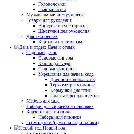
Головоломки
Пьяные игры
Музыкальные инструменты
Товары для рукоделия
Наперстки сувенирные
Шкатулки для рукоделия
Для творчества
Картины по номерам
Дача и отдых
Садовый декор
Садовые фигуры
Кашпо для сада
Садовые фонтаны
Украшения для дачи и сада
Дверной колокольчик
Термометры уличные
Кормушки для птиц
Плантаторы для цветов
Мебель для сада
Наборы для барбекю и шашлыка
Корзины для пикника
Наборы для пикника
Термосумки (сумки холодильники)
Новый год
Новогодняя посуда