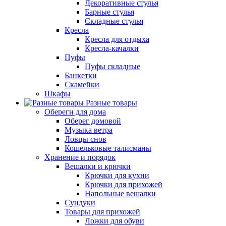
Декоративные стулья
Барные стулья
Складные стулья
Кресла
Кресла для отдыха
Кресла-качалки
Пуфы
Пуфы складные
Банкетки
Скамейки
Шкафы
Разные товары
Обереги для дома
Оберег домовой
Музыка ветра
Ловцы снов
Кошельковые талисманы
Хранение и порядок
Вешалки и крючки
Крючки для кухни
Крючки для прихожей
Напольные вешалки
Сундуки
Товары для прихожей
Ложки для обуви