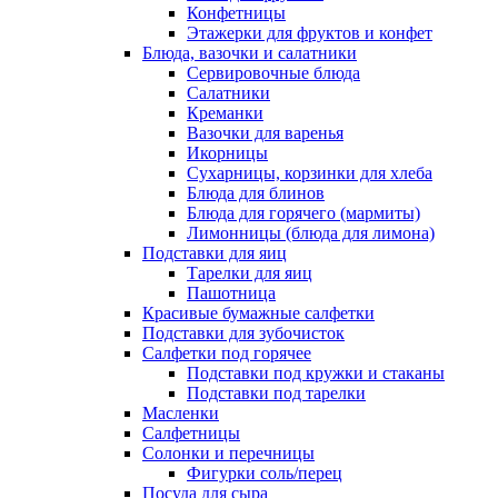
Конфетницы
Этажерки для фруктов и конфет
Блюда, вазочки и салатники
Сервировочные блюда
Салатники
Креманки
Вазочки для варенья
Икорницы
Сухарницы, корзинки для хлеба
Блюда для блинов
Блюда для горячего (мармиты)
Лимонницы (блюда для лимона)
Подставки для яиц
Тарелки для яиц
Пашотница
Красивые бумажные салфетки
Подставки для зубочисток
Салфетки под горячее
Подставки под кружки и стаканы
Подставки под тарелки
Масленки
Салфетницы
Солонки и перечницы
Фигурки соль/перец
Посуда для сыра