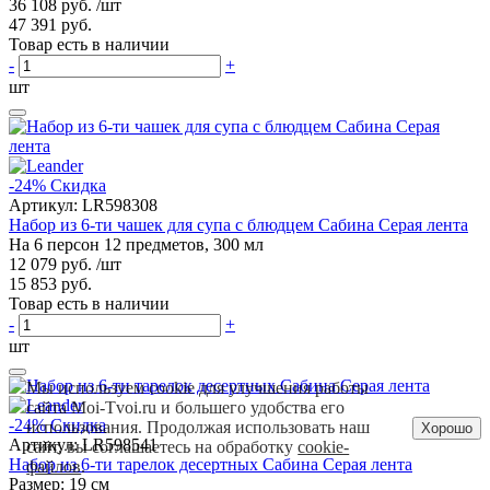
36 108 руб.
/шт
47 391 руб.
Товар есть в наличии
-
+
шт
-24%
Скидка
Артикул:
LR598308
Набор из 6-ти чашек для супа с блюдцем Сабина Серая лента
На 6 персон 12 предметов, 300 мл
12 079 руб.
/шт
15 853 руб.
Товар есть в наличии
-
+
шт
Мы используем cookie для улучшения работы
сайта Moi-Tvoi.ru и большего удобства его
-24%
Скидка
использования. Продолжая использовать наш
Хорошо
Артикул:
LR598541
сайт, вы соглашаетесь на обработку
cookie-
Набор из 6-ти тарелок десертных Сабина Серая лента
файлов
.
Размер: 19 см