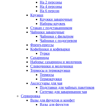
На 2 персоны
На 4 персоны
На 6 персон
Кружки
Кружки заварочные
Наборы кружек
Стакан с подстаканником
Чайники заварочные
Чайники с фильтром
Чайники с подогревом
Френч-прессы
Кофейники и кофеварки
Турки
Сахарницы
Наборы: сахарница и молочник
Сливочники и молочники
Термосы и термокружки
Термосы
Термокружки
Аксессуары для чая
Подставки для чайных пакетиков
Ситечко для заваривания чая
Сервировка
Вазы для фруктов и конфет
Вазы для фруктов