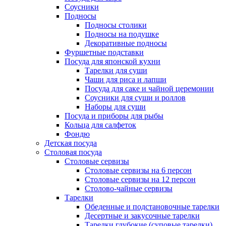
Соусники
Подносы
Подносы столики
Подносы на подушке
Декоративные подносы
Фуршетные подставки
Посуда для японской кухни
Тарелки для суши
Чаши для риса и лапши
Посуда для саке и чайной церемонии
Соусники для суши и роллов
Наборы для суши
Посуда и приборы для рыбы
Кольца для салфеток
Фондю
Детская посуда
Столовая посуда
Столовые сервизы
Столовые сервизы на 6 персон
Столовые сервизы на 12 персон
Столово-чайные сервизы
Тарелки
Обеденные и подстановочные тарелки
Десертные и закусочные тарелки
Тарелки глубокие (суповые тарелки)