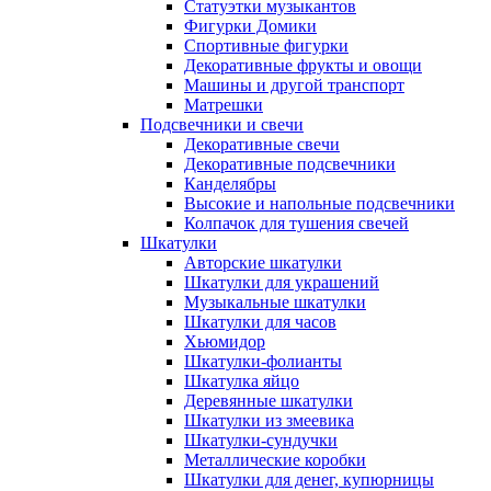
Статуэтки музыкантов
Фигурки Домики
Спортивные фигурки
Декоративные фрукты и овощи
Машины и другой транспорт
Матрешки
Подсвечники и свечи
Декоративные свечи
Декоративные подсвечники
Канделябры
Высокие и напольные подсвечники
Колпачок для тушения свечей
Шкатулки
Авторские шкатулки
Шкатулки для украшений
Музыкальные шкатулки
Шкатулки для часов
Хьюмидор
Шкатулки-фолианты
Шкатулка яйцо
Деревянные шкатулки
Шкатулки из змеевика
Шкатулки-сундучки
Металлические коробки
Шкатулки для денег, купюрницы