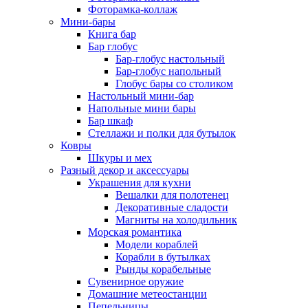
Фоторамка-коллаж
Мини-бары
Книга бар
Бар глобус
Бар-глобус настольный
Бар-глобус напольный
Глобус бары со столиком
Настольный мини-бар
Напольные мини бары
Бар шкаф
Стеллажи и полки для бутылок
Ковры
Шкуры и мех
Разный декор и аксессуары
Украшения для кухни
Вешалки для полотенец
Декоративные сладости
Магниты на холодильник
Морская романтика
Модели кораблей
Корабли в бутылках
Рынды корабельные
Сувенирное оружие
Домашние метеостанции
Пепельницы