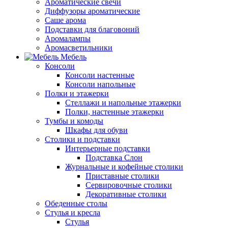
Ароматические свечи
Диффузоры ароматические
Саше арома
Подставки для благовоний
Аромалампы
Аромасветильники
Мебель
Консоли
Консоли настенные
Консоли напольные
Полки и этажерки
Стеллажи и напольные этажерки
Полки, настенные этажерки
Тумбы и комоды
Шкафы для обуви
Столики и подставки
Интерьерные подставки
Подставка Слон
Журнальные и кофейные столики
Приставные столики
Сервировочные столики
Декоративные столики
Обеденные столы
Стулья и кресла
Стулья