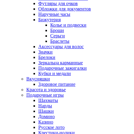
Футляры для очков
Обложки для документов
Наручные часы
Бижутерия
Колье и подвески
Броши
Серьги
Браслеты
Аксессуары для волос
Значки
Брелоки
Зеркальца карманные
Подарочные зажигалки
Кубки и медали
Вкусняшки
Здоровое питание
Красота и здоровье
Подарочные игры
Шахматы
Нарды
Шашки
Домино
Казино
Русское лото
Крестики-нолики