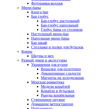
Фоторамка-коллаж
Мини-бары
Книга бар
Бар глобус
Бар-глобус настольный
Бар-глобус напольный
Глобус бары со столиком
Настольный мини-бар
Напольные мини бары
Бар шкаф
Стеллажи и полки для бутылок
Ковры
Шкуры и мех
Разный декор и аксессуары
Украшения для кухни
Вешалки для полотенец
Декоративные сладости
Магниты на холодильник
Морская романтика
Модели кораблей
Корабли в бутылках
Рынды корабельные
Сувенирное оружие
Домашние метеостанции
Пепельницы