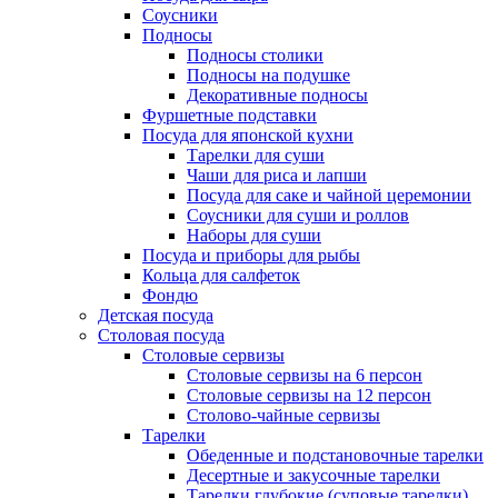
Соусники
Подносы
Подносы столики
Подносы на подушке
Декоративные подносы
Фуршетные подставки
Посуда для японской кухни
Тарелки для суши
Чаши для риса и лапши
Посуда для саке и чайной церемонии
Соусники для суши и роллов
Наборы для суши
Посуда и приборы для рыбы
Кольца для салфеток
Фондю
Детская посуда
Столовая посуда
Столовые сервизы
Столовые сервизы на 6 персон
Столовые сервизы на 12 персон
Столово-чайные сервизы
Тарелки
Обеденные и подстановочные тарелки
Десертные и закусочные тарелки
Тарелки глубокие (суповые тарелки)