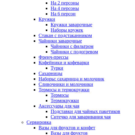
На 2 персоны
На 4 персоны
На 6 персон
Кружки
Кружки заварочные
Наборы кружек
Стакан с подстаканником
Чайники заварочные
Чайники с фильтром
Чайники с подогревом
Френч-прессы
Кофейники и кофеварки
Турки
Сахарницы
Наборы: сахарница и молочник
Сливочники и молочники
Термосы и термокружки
Термосы
Термокружки
Аксессуары для чая
Подставки для чайных пакетиков
Ситечко для заваривания чая
Сервировка
Вазы для фруктов и конфет
Вазы для фруктов