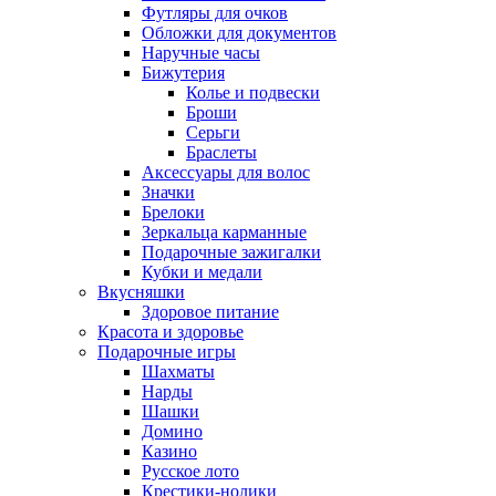
Футляры для очков
Обложки для документов
Наручные часы
Бижутерия
Колье и подвески
Броши
Серьги
Браслеты
Аксессуары для волос
Значки
Брелоки
Зеркальца карманные
Подарочные зажигалки
Кубки и медали
Вкусняшки
Здоровое питание
Красота и здоровье
Подарочные игры
Шахматы
Нарды
Шашки
Домино
Казино
Русское лото
Крестики-нолики