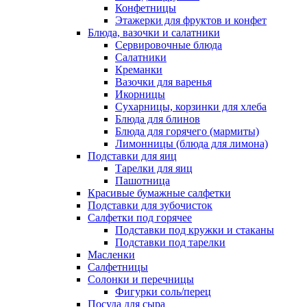
Конфетницы
Этажерки для фруктов и конфет
Блюда, вазочки и салатники
Сервировочные блюда
Салатники
Креманки
Вазочки для варенья
Икорницы
Сухарницы, корзинки для хлеба
Блюда для блинов
Блюда для горячего (мармиты)
Лимонницы (блюда для лимона)
Подставки для яиц
Тарелки для яиц
Пашотница
Красивые бумажные салфетки
Подставки для зубочисток
Салфетки под горячее
Подставки под кружки и стаканы
Подставки под тарелки
Масленки
Салфетницы
Солонки и перечницы
Фигурки соль/перец
Посуда для сыра