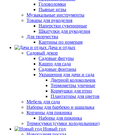
Головоломки
Пьяные игры
Музыкальные инструменты
Товары для рукоделия
Наперстки сувенирные
Шкатулки для рукоделия
Для творчества
Картины по номерам
Дача и отдых
Садовый декор
Садовые фигуры
Кашпо для сада
Садовые фонтаны
Украшения для дачи и сада
Дверной колокольчик
Термометры уличные
Кормушки для птиц
Плантаторы для цветов
Мебель для сада
Наборы для барбекю и шашлыка
Корзины для пикника
Наборы для пикника
Термосумки (сумки холодильники)
Новый год
Новогодняя посуда