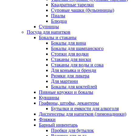
Квадратные тарелки
Суповые чашки (бульонницы)
Пиалы
Блюдца
Супницы
Посуда для напитков
Бокалы и стаканы
Бокалы для вина
Бокалы для шампанского
Стопки для водки
Стаканы для виски
Стаканы для воды и сока
Для коньяка и бренди
Рюмки для ликера
Для мартини
Бокалы для коктейлей
Пивные кружки и бокалы
Кувшины
Графины, штофы, декантеры
Бутылки и емкости для алкоголя
Диспенсеры для напитков (лимонадники)
Фляжки
Барный инвентарь
Пробки для бутылок
Ведерко для льда