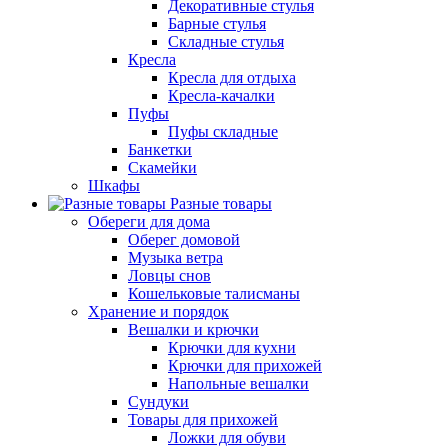
Декоративные стулья
Барные стулья
Складные стулья
Кресла
Кресла для отдыха
Кресла-качалки
Пуфы
Пуфы складные
Банкетки
Скамейки
Шкафы
Разные товары
Обереги для дома
Оберег домовой
Музыка ветра
Ловцы снов
Кошельковые талисманы
Хранение и порядок
Вешалки и крючки
Крючки для кухни
Крючки для прихожей
Напольные вешалки
Сундуки
Товары для прихожей
Ложки для обуви