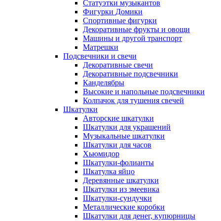
Статуэтки музыкантов
Фигурки Домики
Спортивные фигурки
Декоративные фрукты и овощи
Машины и другой транспорт
Матрешки
Подсвечники и свечи
Декоративные свечи
Декоративные подсвечники
Канделябры
Высокие и напольные подсвечники
Колпачок для тушения свечей
Шкатулки
Авторские шкатулки
Шкатулки для украшений
Музыкальные шкатулки
Шкатулки для часов
Хьюмидор
Шкатулки-фолианты
Шкатулка яйцо
Деревянные шкатулки
Шкатулки из змеевика
Шкатулки-сундучки
Металлические коробки
Шкатулки для денег, купюрницы