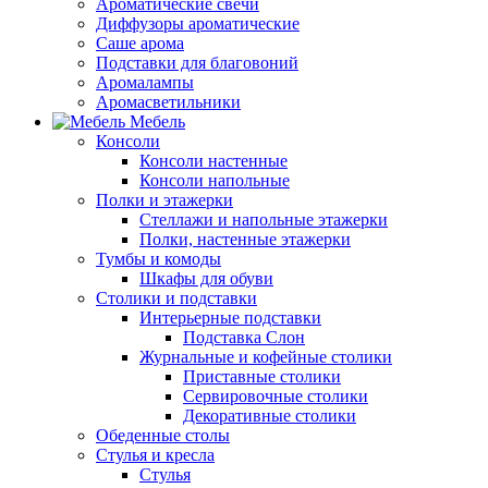
Ароматические свечи
Диффузоры ароматические
Саше арома
Подставки для благовоний
Аромалампы
Аромасветильники
Мебель
Консоли
Консоли настенные
Консоли напольные
Полки и этажерки
Стеллажи и напольные этажерки
Полки, настенные этажерки
Тумбы и комоды
Шкафы для обуви
Столики и подставки
Интерьерные подставки
Подставка Слон
Журнальные и кофейные столики
Приставные столики
Сервировочные столики
Декоративные столики
Обеденные столы
Стулья и кресла
Стулья