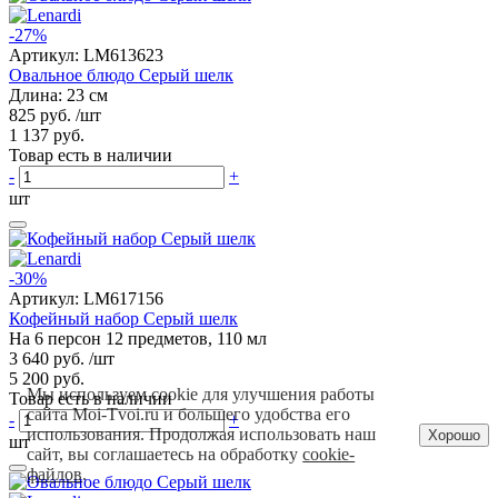
-27%
Артикул:
LM613623
Овальное блюдо Серый шелк
Длина: 23 см
825 руб.
/шт
1 137 руб.
Товар есть в наличии
-
+
шт
-30%
Артикул:
LM617156
Кофейный набор Серый шелк
На 6 персон 12 предметов, 110 мл
3 640 руб.
/шт
5 200 руб.
Мы используем cookie для улучшения работы
Товар есть в наличии
сайта Moi-Tvoi.ru и большего удобства его
-
+
использования. Продолжая использовать наш
Хорошо
шт
сайт, вы соглашаетесь на обработку
cookie-
файлов
.