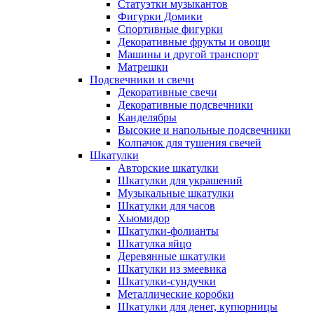
Статуэтки музыкантов
Фигурки Домики
Спортивные фигурки
Декоративные фрукты и овощи
Машины и другой транспорт
Матрешки
Подсвечники и свечи
Декоративные свечи
Декоративные подсвечники
Канделябры
Высокие и напольные подсвечники
Колпачок для тушения свечей
Шкатулки
Авторские шкатулки
Шкатулки для украшений
Музыкальные шкатулки
Шкатулки для часов
Хьюмидор
Шкатулки-фолианты
Шкатулка яйцо
Деревянные шкатулки
Шкатулки из змеевика
Шкатулки-сундучки
Металлические коробки
Шкатулки для денег, купюрницы