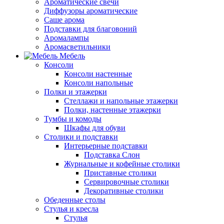
Ароматические свечи
Диффузоры ароматические
Саше арома
Подставки для благовоний
Аромалампы
Аромасветильники
Мебель
Консоли
Консоли настенные
Консоли напольные
Полки и этажерки
Стеллажи и напольные этажерки
Полки, настенные этажерки
Тумбы и комоды
Шкафы для обуви
Столики и подставки
Интерьерные подставки
Подставка Слон
Журнальные и кофейные столики
Приставные столики
Сервировочные столики
Декоративные столики
Обеденные столы
Стулья и кресла
Стулья