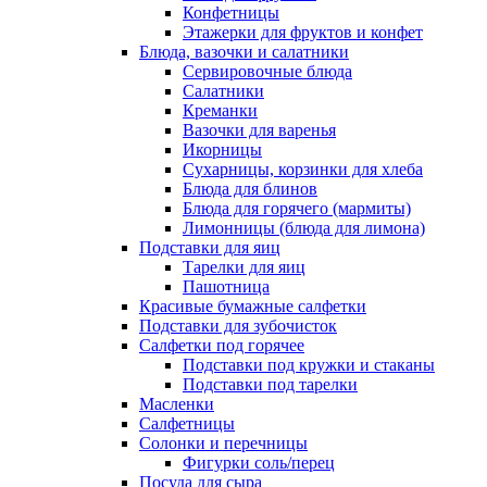
Конфетницы
Этажерки для фруктов и конфет
Блюда, вазочки и салатники
Сервировочные блюда
Салатники
Креманки
Вазочки для варенья
Икорницы
Сухарницы, корзинки для хлеба
Блюда для блинов
Блюда для горячего (мармиты)
Лимонницы (блюда для лимона)
Подставки для яиц
Тарелки для яиц
Пашотница
Красивые бумажные салфетки
Подставки для зубочисток
Салфетки под горячее
Подставки под кружки и стаканы
Подставки под тарелки
Масленки
Салфетницы
Солонки и перечницы
Фигурки соль/перец
Посуда для сыра