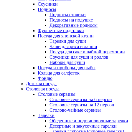
Соусники
Подносы
Подносы столики
Подносы на подушке
Декоративные подносы
Фуршетные подставки
Посуда для японской кухни
Тарелки для суши
Чаши для риса и лапши
Посуда для саке и чайной церемонии
Соусники для суши и роллов
Наборы для суши
Посуда и приборы для рыбы
Кольца для салфеток
Фондю
Детская посуда
Столовая посуда
Столовые сервизы
Столовые сервизы на 6 персон
Столовые сервизы на 12 персон
Столово-чайные сервизы
Тарелки
Обеденные и подстановочные тарелки
Десертные и закусочные тарелки
Тарелки глубокие (суповые тарелки)