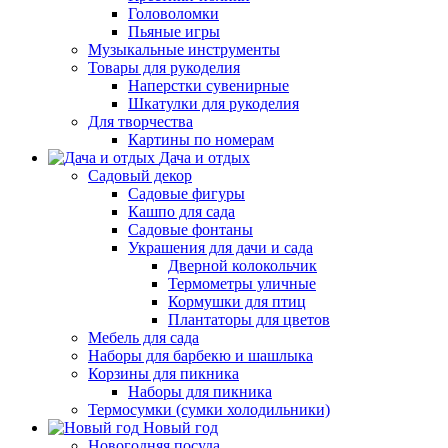
Головоломки
Пьяные игры
Музыкальные инструменты
Товары для рукоделия
Наперстки сувенирные
Шкатулки для рукоделия
Для творчества
Картины по номерам
Дача и отдых
Садовый декор
Садовые фигуры
Кашпо для сада
Садовые фонтаны
Украшения для дачи и сада
Дверной колокольчик
Термометры уличные
Кормушки для птиц
Плантаторы для цветов
Мебель для сада
Наборы для барбекю и шашлыка
Корзины для пикника
Наборы для пикника
Термосумки (сумки холодильники)
Новый год
Новогодняя посуда