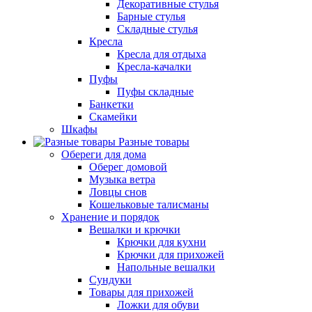
Декоративные стулья
Барные стулья
Складные стулья
Кресла
Кресла для отдыха
Кресла-качалки
Пуфы
Пуфы складные
Банкетки
Скамейки
Шкафы
Разные товары
Обереги для дома
Оберег домовой
Музыка ветра
Ловцы снов
Кошельковые талисманы
Хранение и порядок
Вешалки и крючки
Крючки для кухни
Крючки для прихожей
Напольные вешалки
Сундуки
Товары для прихожей
Ложки для обуви