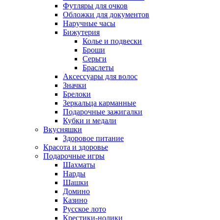
Футляры для очков
Обложки для документов
Наручные часы
Бижутерия
Колье и подвески
Броши
Серьги
Браслеты
Аксессуары для волос
Значки
Брелоки
Зеркальца карманные
Подарочные зажигалки
Кубки и медали
Вкусняшки
Здоровое питание
Красота и здоровье
Подарочные игры
Шахматы
Нарды
Шашки
Домино
Казино
Русское лото
Крестики-нолики