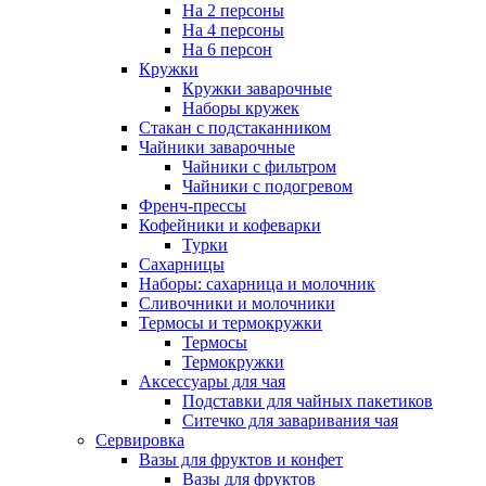
На 2 персоны
На 4 персоны
На 6 персон
Кружки
Кружки заварочные
Наборы кружек
Стакан с подстаканником
Чайники заварочные
Чайники с фильтром
Чайники с подогревом
Френч-прессы
Кофейники и кофеварки
Турки
Сахарницы
Наборы: сахарница и молочник
Сливочники и молочники
Термосы и термокружки
Термосы
Термокружки
Аксессуары для чая
Подставки для чайных пакетиков
Ситечко для заваривания чая
Сервировка
Вазы для фруктов и конфет
Вазы для фруктов