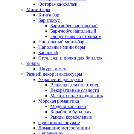
Фоторамка-коллаж
Мини-бары
Книга бар
Бар глобус
Бар-глобус настольный
Бар-глобус напольный
Глобус бары со столиком
Настольный мини-бар
Напольные мини бары
Бар шкаф
Стеллажи и полки для бутылок
Ковры
Шкуры и мех
Разный декор и аксессуары
Украшения для кухни
Вешалки для полотенец
Декоративные сладости
Магниты на холодильник
Морская романтика
Модели кораблей
Корабли в бутылках
Рынды корабельные
Сувенирное оружие
Домашние метеостанции
Пепельницы