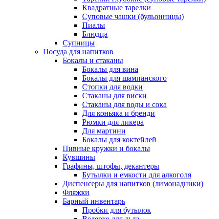
Квадратные тарелки
Суповые чашки (бульонницы)
Пиалы
Блюдца
Супницы
Посуда для напитков
Бокалы и стаканы
Бокалы для вина
Бокалы для шампанского
Стопки для водки
Стаканы для виски
Стаканы для воды и сока
Для коньяка и бренди
Рюмки для ликера
Для мартини
Бокалы для коктейлей
Пивные кружки и бокалы
Кувшины
Графины, штофы, декантеры
Бутылки и емкости для алкоголя
Диспенсеры для напитков (лимонадники)
Фляжки
Барный инвентарь
Пробки для бутылок
Ведерко для льда