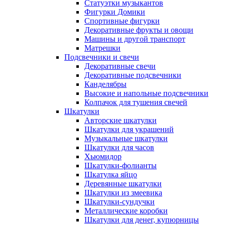
Статуэтки музыкантов
Фигурки Домики
Спортивные фигурки
Декоративные фрукты и овощи
Машины и другой транспорт
Матрешки
Подсвечники и свечи
Декоративные свечи
Декоративные подсвечники
Канделябры
Высокие и напольные подсвечники
Колпачок для тушения свечей
Шкатулки
Авторские шкатулки
Шкатулки для украшений
Музыкальные шкатулки
Шкатулки для часов
Хьюмидор
Шкатулки-фолианты
Шкатулка яйцо
Деревянные шкатулки
Шкатулки из змеевика
Шкатулки-сундучки
Металлические коробки
Шкатулки для денег, купюрницы