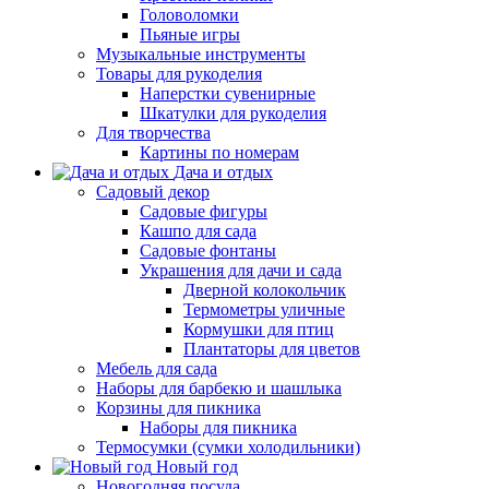
Головоломки
Пьяные игры
Музыкальные инструменты
Товары для рукоделия
Наперстки сувенирные
Шкатулки для рукоделия
Для творчества
Картины по номерам
Дача и отдых
Садовый декор
Садовые фигуры
Кашпо для сада
Садовые фонтаны
Украшения для дачи и сада
Дверной колокольчик
Термометры уличные
Кормушки для птиц
Плантаторы для цветов
Мебель для сада
Наборы для барбекю и шашлыка
Корзины для пикника
Наборы для пикника
Термосумки (сумки холодильники)
Новый год
Новогодняя посуда