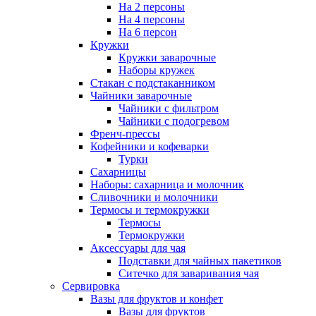
На 2 персоны
На 4 персоны
На 6 персон
Кружки
Кружки заварочные
Наборы кружек
Стакан с подстаканником
Чайники заварочные
Чайники с фильтром
Чайники с подогревом
Френч-прессы
Кофейники и кофеварки
Турки
Сахарницы
Наборы: сахарница и молочник
Сливочники и молочники
Термосы и термокружки
Термосы
Термокружки
Аксессуары для чая
Подставки для чайных пакетиков
Ситечко для заваривания чая
Сервировка
Вазы для фруктов и конфет
Вазы для фруктов