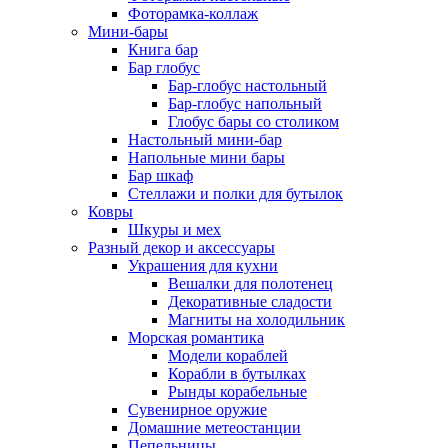
Фоторамка-коллаж
Мини-бары
Книга бар
Бар глобус
Бар-глобус настольный
Бар-глобус напольный
Глобус бары со столиком
Настольный мини-бар
Напольные мини бары
Бар шкаф
Стеллажи и полки для бутылок
Ковры
Шкуры и мех
Разный декор и аксессуары
Украшения для кухни
Вешалки для полотенец
Декоративные сладости
Магниты на холодильник
Морская романтика
Модели кораблей
Корабли в бутылках
Рынды корабельные
Сувенирное оружие
Домашние метеостанции
Пепельницы