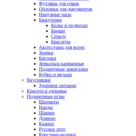
Футляры для очков
Обложки для документов
Наручные часы
Бижутерия
Колье и подвески
Броши
Серьги
Браслеты
Аксессуары для волос
Значки
Брелоки
Зеркальца карманные
Подарочные зажигалки
Кубки и медали
Вкусняшки
Здоровое питание
Красота и здоровье
Подарочные игры
Шахматы
Нарды
Шашки
Домино
Казино
Русское лото
Крестики-нолики