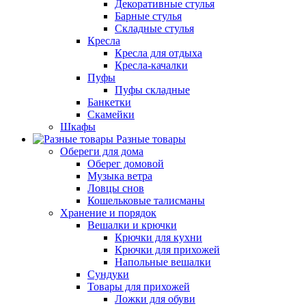
Декоративные стулья
Барные стулья
Складные стулья
Кресла
Кресла для отдыха
Кресла-качалки
Пуфы
Пуфы складные
Банкетки
Скамейки
Шкафы
Разные товары
Обереги для дома
Оберег домовой
Музыка ветра
Ловцы снов
Кошельковые талисманы
Хранение и порядок
Вешалки и крючки
Крючки для кухни
Крючки для прихожей
Напольные вешалки
Сундуки
Товары для прихожей
Ложки для обуви