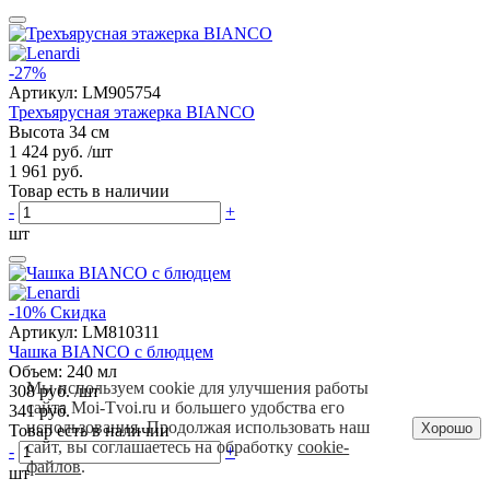
-27%
Артикул:
LM905754
Трехъярусная этажерка BIANCO
Высота 34 см
1 424 руб.
/шт
1 961 руб.
Товар есть в наличии
-
+
шт
-10%
Скидка
Артикул:
LM810311
Чашка BIANCO с блюдцем
Объем: 240 мл
Мы используем cookie для улучшения работы
308 руб.
/шт
сайта Moi-Tvoi.ru и большего удобства его
341 руб.
использования. Продолжая использовать наш
Хорошо
Товар есть в наличии
сайт, вы соглашаетесь на обработку
cookie-
-
+
файлов
.
шт