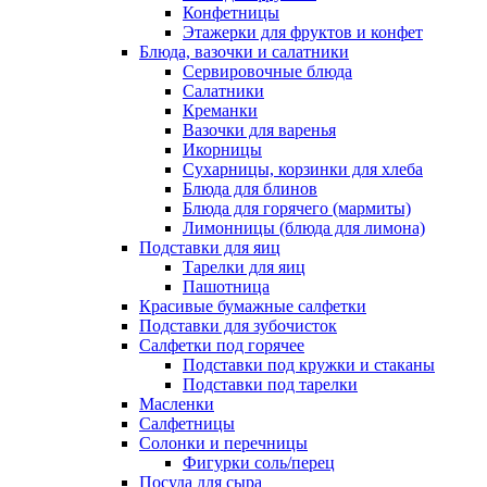
Конфетницы
Этажерки для фруктов и конфет
Блюда, вазочки и салатники
Сервировочные блюда
Салатники
Креманки
Вазочки для варенья
Икорницы
Сухарницы, корзинки для хлеба
Блюда для блинов
Блюда для горячего (мармиты)
Лимонницы (блюда для лимона)
Подставки для яиц
Тарелки для яиц
Пашотница
Красивые бумажные салфетки
Подставки для зубочисток
Салфетки под горячее
Подставки под кружки и стаканы
Подставки под тарелки
Масленки
Салфетницы
Солонки и перечницы
Фигурки соль/перец
Посуда для сыра