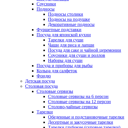
Соусники
Подносы
Подносы столики
Подносы на подушке
Декоративные подносы
Фуршетные подставки
Посуда для японской кухни
Тарелки для суши
Чаши для риса и лапши
Посуда для саке и чайной церемонии
Соусники для суши и роллов
Наборы для суши
Посуда и приборы для рыбы
Кольца для салфеток
Фондю
Детская посуда
Столовая посуда
Столовые сервизы
Столовые сервизы на 6 персон
Столовые сервизы на 12 персон
Столово-чайные сервизы
Тарелки
Обеденные и подстановочные тарелки
Десертные и закусочные тарелки
Тарелки глубокие (суповые тарелки)