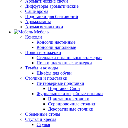
Ароматические свечи
Диффузоры ароматические
Саше арома
Подставки для благовоний
Аромалампы
Аромасветильники
Мебель
Консоли
Консоли настенные
Консоли напольные
Полки и этажерки
Стеллажи и напольные этажерки
Полки, настенные этажерки
Тумбы и комоды
Шкафы для обуви
Столики и подставки
Интерьерные подставки
Подставка Слон
Журнальные и кофейные столики
Приставные столики
Сервировочные столики
Декоративные столики
Обеденные столы
Стулья и кресла
Стулья