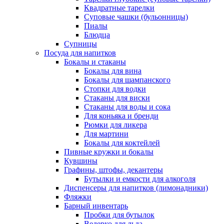
Квадратные тарелки
Суповые чашки (бульонницы)
Пиалы
Блюдца
Супницы
Посуда для напитков
Бокалы и стаканы
Бокалы для вина
Бокалы для шампанского
Стопки для водки
Стаканы для виски
Стаканы для воды и сока
Для коньяка и бренди
Рюмки для ликера
Для мартини
Бокалы для коктейлей
Пивные кружки и бокалы
Кувшины
Графины, штофы, декантеры
Бутылки и емкости для алкоголя
Диспенсеры для напитков (лимонадники)
Фляжки
Барный инвентарь
Пробки для бутылок
Ведерко для льда