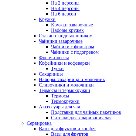
На 2 персоны
На 4 персоны
На 6 персон
Кружки
Кружки заварочные
Наборы кружек
Стакан с подстаканником
Чайники заварочные
Чайники с фильтром
Чайники с подогревом
Френч-прессы
Кофейники и кофеварки
Турки
Сахарницы
Наборы: сахарница и молочник
Сливочники и молочники
Термосы и термокружки
Термосы
Термокружки
Аксессуары для чая
Подставки для чайных пакетиков
Ситечко для заваривания чая
Сервировка
Вазы для фруктов и конфет
Вазы для фруктов