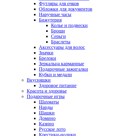
Футляры для очков
Обложки для документов
Наручные часы
Бижутерия
Колье и подвески
Броши
Серьги
Браслеты
Аксессуары для волос
Значки
Брелоки
Зеркальца карманные
Подарочные зажигалки
Кубки и медали
Вкусняшки
Здоровое питание
Красота и здоровье
Подарочные игры
Шахматы
Нарды
Шашки
Домино
Казино
Русское лото
Крестики-нолики