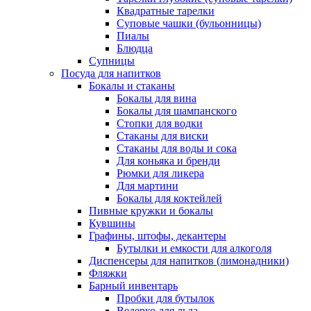
Квадратные тарелки
Суповые чашки (бульонницы)
Пиалы
Блюдца
Супницы
Посуда для напитков
Бокалы и стаканы
Бокалы для вина
Бокалы для шампанского
Стопки для водки
Стаканы для виски
Стаканы для воды и сока
Для коньяка и бренди
Рюмки для ликера
Для мартини
Бокалы для коктейлей
Пивные кружки и бокалы
Кувшины
Графины, штофы, декантеры
Бутылки и емкости для алкоголя
Диспенсеры для напитков (лимонадники)
Фляжки
Барный инвентарь
Пробки для бутылок
Ведерко для льда