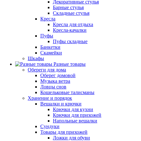
Декоративные стулья
Барные стулья
Складные стулья
Кресла
Кресла для отдыха
Кресла-качалки
Пуфы
Пуфы складные
Банкетки
Скамейки
Шкафы
Разные товары
Обереги для дома
Оберег домовой
Музыка ветра
Ловцы снов
Кошельковые талисманы
Хранение и порядок
Вешалки и крючки
Крючки для кухни
Крючки для прихожей
Напольные вешалки
Сундуки
Товары для прихожей
Ложки для обуви