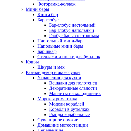
Фоторамка-коллаж
Мини-бары
Книга бар
Бар глобус
Бар-глобус настольный
Бар-глобус напольный
Глобус бары со столиком
Настольный мини-бар
Напольные мини бары
Бар шкаф
Стеллажи и полки для бутылок
Ковры
Шкуры и мех
Разный декор и аксессуары
Украшения для кухни
Вешалки для полотенец
Декоративные сладости
Магниты на холодильник
Морская романтика
Модели кораблей
Корабли в бутылках
Рынды корабельные
Сувенирное оружие
Домашние метеостанции
Пепельницы