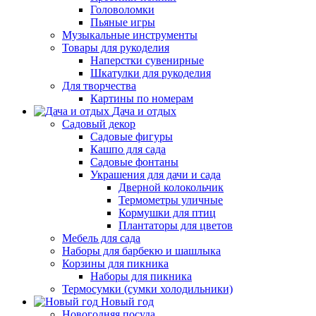
Головоломки
Пьяные игры
Музыкальные инструменты
Товары для рукоделия
Наперстки сувенирные
Шкатулки для рукоделия
Для творчества
Картины по номерам
Дача и отдых
Садовый декор
Садовые фигуры
Кашпо для сада
Садовые фонтаны
Украшения для дачи и сада
Дверной колокольчик
Термометры уличные
Кормушки для птиц
Плантаторы для цветов
Мебель для сада
Наборы для барбекю и шашлыка
Корзины для пикника
Наборы для пикника
Термосумки (сумки холодильники)
Новый год
Новогодняя посуда