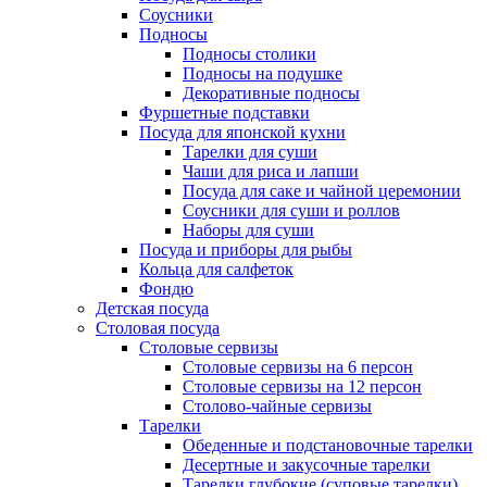
Соусники
Подносы
Подносы столики
Подносы на подушке
Декоративные подносы
Фуршетные подставки
Посуда для японской кухни
Тарелки для суши
Чаши для риса и лапши
Посуда для саке и чайной церемонии
Соусники для суши и роллов
Наборы для суши
Посуда и приборы для рыбы
Кольца для салфеток
Фондю
Детская посуда
Столовая посуда
Столовые сервизы
Столовые сервизы на 6 персон
Столовые сервизы на 12 персон
Столово-чайные сервизы
Тарелки
Обеденные и подстановочные тарелки
Десертные и закусочные тарелки
Тарелки глубокие (суповые тарелки)