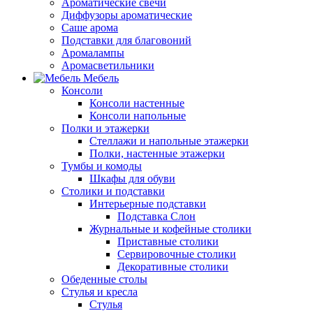
Ароматические свечи
Диффузоры ароматические
Саше арома
Подставки для благовоний
Аромалампы
Аромасветильники
Мебель
Консоли
Консоли настенные
Консоли напольные
Полки и этажерки
Стеллажи и напольные этажерки
Полки, настенные этажерки
Тумбы и комоды
Шкафы для обуви
Столики и подставки
Интерьерные подставки
Подставка Слон
Журнальные и кофейные столики
Приставные столики
Сервировочные столики
Декоративные столики
Обеденные столы
Стулья и кресла
Стулья