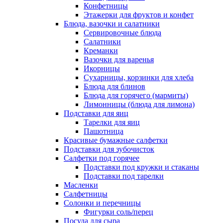
Конфетницы
Этажерки для фруктов и конфет
Блюда, вазочки и салатники
Сервировочные блюда
Салатники
Креманки
Вазочки для варенья
Икорницы
Сухарницы, корзинки для хлеба
Блюда для блинов
Блюда для горячего (мармиты)
Лимонницы (блюда для лимона)
Подставки для яиц
Тарелки для яиц
Пашотница
Красивые бумажные салфетки
Подставки для зубочисток
Салфетки под горячее
Подставки под кружки и стаканы
Подставки под тарелки
Масленки
Салфетницы
Солонки и перечницы
Фигурки соль/перец
Посуда для сыра