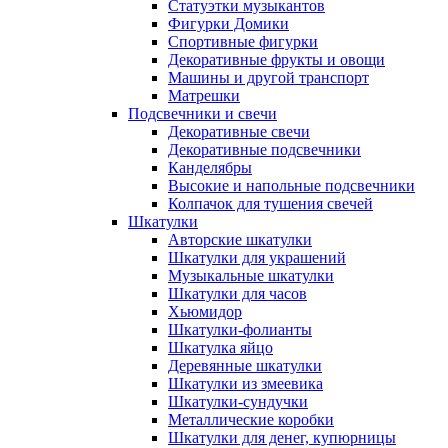
Статуэтки музыкантов
Фигурки Домики
Спортивные фигурки
Декоративные фрукты и овощи
Машины и другой транспорт
Матрешки
Подсвечники и свечи
Декоративные свечи
Декоративные подсвечники
Канделябры
Высокие и напольные подсвечники
Колпачок для тушения свечей
Шкатулки
Авторские шкатулки
Шкатулки для украшений
Музыкальные шкатулки
Шкатулки для часов
Хьюмидор
Шкатулки-фолианты
Шкатулка яйцо
Деревянные шкатулки
Шкатулки из змеевика
Шкатулки-сундучки
Металлические коробки
Шкатулки для денег, купюрницы