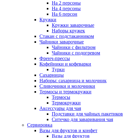
На 2 персоны
На 4 персоны
На 6 персон
Кружки
Кружки заварочные
Наборы кружек
Стакан с подстаканником
Чайники заварочные
Чайники с фильтром
Чайники с подогревом
Френч-прессы
Кофейники и кофеварки
Турки
Сахарницы
Наборы: сахарница и молочник
Сливочники и молочники
Термосы и термокружки
Термосы
Термокружки
Аксессуары для чая
Подставки для чайных пакетиков
Ситечко для заваривания чая
Сервировка
Вазы для фруктов и конфет
Вазы для фруктов