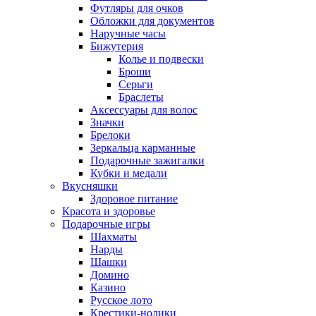
Футляры для очков
Обложки для документов
Наручные часы
Бижутерия
Колье и подвески
Броши
Серьги
Браслеты
Аксессуары для волос
Значки
Брелоки
Зеркальца карманные
Подарочные зажигалки
Кубки и медали
Вкусняшки
Здоровое питание
Красота и здоровье
Подарочные игры
Шахматы
Нарды
Шашки
Домино
Казино
Русское лото
Крестики-нолики