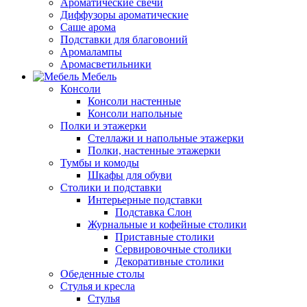
Ароматические свечи
Диффузоры ароматические
Саше арома
Подставки для благовоний
Аромалампы
Аромасветильники
Мебель
Консоли
Консоли настенные
Консоли напольные
Полки и этажерки
Стеллажи и напольные этажерки
Полки, настенные этажерки
Тумбы и комоды
Шкафы для обуви
Столики и подставки
Интерьерные подставки
Подставка Слон
Журнальные и кофейные столики
Приставные столики
Сервировочные столики
Декоративные столики
Обеденные столы
Стулья и кресла
Стулья