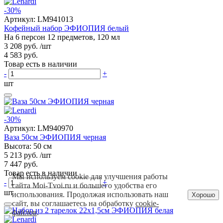
-30%
Артикул:
LM941013
Кофейный набор ЭФИОПИЯ белый
На 6 персон 12 предметов, 120 мл
3 208 руб.
/шт
4 583 руб.
Товар есть в наличии
-
+
шт
-30%
Артикул:
LM940970
Ваза 50см ЭФИОПИЯ черная
Высота: 50 см
5 213 руб.
/шт
7 447 руб.
Товар есть в наличии
Мы используем cookie для улучшения работы
-
+
сайта Moi-Tvoi.ru и большего удобства его
шт
использования. Продолжая использовать наш
Хорошо
сайт, вы соглашаетесь на обработку
cookie-
файлов
.