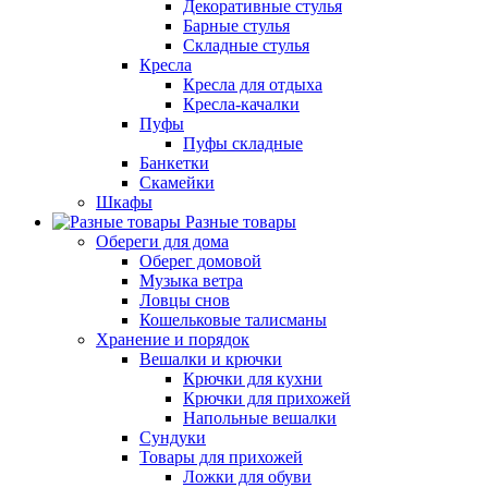
Декоративные стулья
Барные стулья
Складные стулья
Кресла
Кресла для отдыха
Кресла-качалки
Пуфы
Пуфы складные
Банкетки
Скамейки
Шкафы
Разные товары
Обереги для дома
Оберег домовой
Музыка ветра
Ловцы снов
Кошельковые талисманы
Хранение и порядок
Вешалки и крючки
Крючки для кухни
Крючки для прихожей
Напольные вешалки
Сундуки
Товары для прихожей
Ложки для обуви