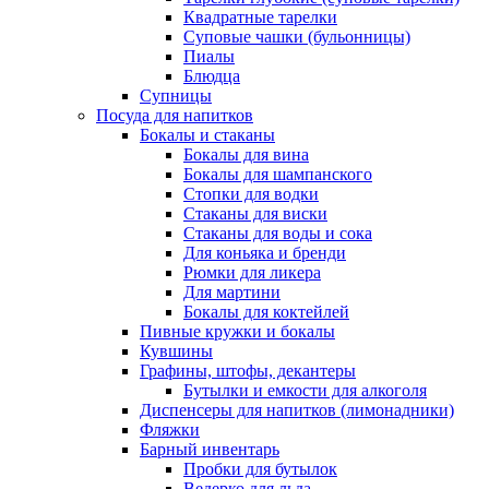
Квадратные тарелки
Суповые чашки (бульонницы)
Пиалы
Блюдца
Супницы
Посуда для напитков
Бокалы и стаканы
Бокалы для вина
Бокалы для шампанского
Стопки для водки
Стаканы для виски
Стаканы для воды и сока
Для коньяка и бренди
Рюмки для ликера
Для мартини
Бокалы для коктейлей
Пивные кружки и бокалы
Кувшины
Графины, штофы, декантеры
Бутылки и емкости для алкоголя
Диспенсеры для напитков (лимонадники)
Фляжки
Барный инвентарь
Пробки для бутылок
Ведерко для льда