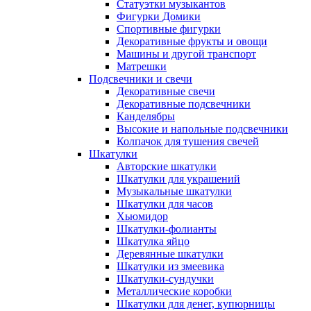
Статуэтки музыкантов
Фигурки Домики
Спортивные фигурки
Декоративные фрукты и овощи
Машины и другой транспорт
Матрешки
Подсвечники и свечи
Декоративные свечи
Декоративные подсвечники
Канделябры
Высокие и напольные подсвечники
Колпачок для тушения свечей
Шкатулки
Авторские шкатулки
Шкатулки для украшений
Музыкальные шкатулки
Шкатулки для часов
Хьюмидор
Шкатулки-фолианты
Шкатулка яйцо
Деревянные шкатулки
Шкатулки из змеевика
Шкатулки-сундучки
Металлические коробки
Шкатулки для денег, купюрницы