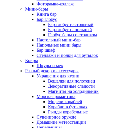
Фоторамка-коллаж
Мини-бары
Книга бар
Бар глобус
Бар-глобус настольный
Бар-глобус напольный
Глобус бары со столиком
Настольный мини-бар
Напольные мини бары
Бар шкаф
Стеллажи и полки для бутылок
Ковры
Шкуры и мех
Разный декор и аксессуары
Украшения для кухни
Вешалки для полотенец
Декоративные сладости
Магниты на холодильник
Морская романтика
Модели кораблей
Корабли в бутылках
Рынды корабельные
Сувенирное оружие
Домашние метеостанции
Пепельницы