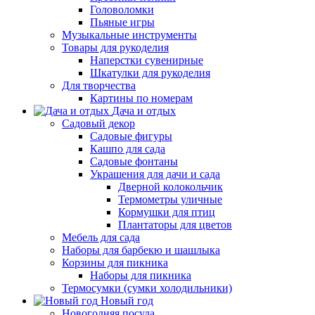
Головоломки
Пьяные игры
Музыкальные инструменты
Товары для рукоделия
Наперстки сувенирные
Шкатулки для рукоделия
Для творчества
Картины по номерам
Дача и отдых
Садовый декор
Садовые фигуры
Кашпо для сада
Садовые фонтаны
Украшения для дачи и сада
Дверной колокольчик
Термометры уличные
Кормушки для птиц
Плантаторы для цветов
Мебель для сада
Наборы для барбекю и шашлыка
Корзины для пикника
Наборы для пикника
Термосумки (сумки холодильники)
Новый год
Новогодняя посуда