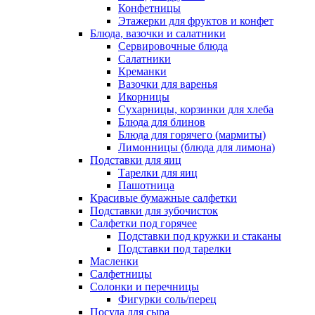
Конфетницы
Этажерки для фруктов и конфет
Блюда, вазочки и салатники
Сервировочные блюда
Салатники
Креманки
Вазочки для варенья
Икорницы
Сухарницы, корзинки для хлеба
Блюда для блинов
Блюда для горячего (мармиты)
Лимонницы (блюда для лимона)
Подставки для яиц
Тарелки для яиц
Пашотница
Красивые бумажные салфетки
Подставки для зубочисток
Салфетки под горячее
Подставки под кружки и стаканы
Подставки под тарелки
Масленки
Салфетницы
Солонки и перечницы
Фигурки соль/перец
Посуда для сыра