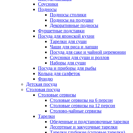
Соусники
Подносы
Подносы столики
Подносы на подушке
Декоративные подносы
Фуршетные подставки
Посуда для японской кухни
Тарелки для суши
Чаши для риса и лапши
Посуда для саке и чайной церемонии
Соусники для суши и роллов
Наборы для суши
Посуда и приборы для рыбы
Кольца для салфеток
Фондю
Детская посуда
Столовая посуда
Столовые сервизы
Столовые сервизы на 6 персон
Столовые сервизы на 12 персон
Столово-чайные сервизы
Тарелки
Обеденные и подстановочные тарелки
Десертные и закусочные тарелки
Тарелки глубокие (суповые тарелки)