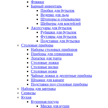
Фляжки
Барный инвентарь
Пробки для бутылок
Ведерко для льда
Штопоры и открывалки
Шейкеры для коктейлей
Аксессуары для бутылок
Рубашки для бутылок
Футляры для бутылок
Подставки для бутылки
Столовые приборы
Наборы столовых приборов
Приборы для сервировки
Лопатки для торта
Столовые ложки
Столовые вилки
Столовые ножи
Чайные ложки и десертные приборы
Шпажки для канапе
Подставки под столовые приборы
Наборы для завтрака
Сервизы
Кухня
Кухонная посуда
Миски для кухни