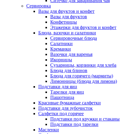
Ситечко для заваривания чая
Сервировка
Вазы для фруктов и конфет
Вазы для фруктов
Конфетницы
Этажерки для фруктов и конфет
Блюда, вазочки и салатники
Сервировочные блюда
Салатники
Креманки
Вазочки для варенья
Икорницы
Сухарницы, корзинки для хлеба
Блюда для блинов
Блюда для горячего (мармиты)
Лимонницы (блюда для лимона)
Подставки для яиц
Тарелки для яиц
Пашотница
Красивые бумажные салфетки
Подставки для зубочисток
Салфетки под горячее
Подставки под кружки и стаканы
Подставки под тарелки
Масленки