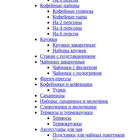
Кофейные наборы
Кофейные сервизы
Кофейные пары
На 2 персоны
На 4 персоны
На 6 персон
Кружки
Кружки заварочные
Наборы кружек
Стакан с подстаканником
Чайники заварочные
Чайники с фильтром
Чайники с подогревом
Френч-прессы
Кофейники и кофеварки
Турки
Сахарницы
Наборы: сахарница и молочник
Сливочники и молочники
Термосы и термокружки
Термосы
Термокружки
Аксессуары для чая
Подставки для чайных пакетиков