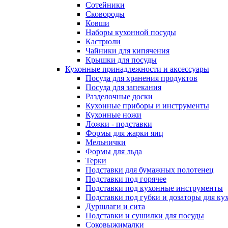
Сотейники
Сковороды
Ковши
Наборы кухонной посуды
Кастрюли
Чайники для кипячения
Крышки для посуды
Кухонные принадлежности и аксессуары
Посуда для хранения продуктов
Посуда для запекания
Разделочные доски
Кухонные приборы и инструменты
Кухонные ножи
Ложки - подставки
Формы для жарки яиц
Мельнички
Формы для льда
Терки
Подставки для бумажных полотенец
Подставки под горячее
Подставки под кухонные инструменты
Подставки под губки и дозаторы для ку
Дуршлаги и сита
Подставки и сушилки для посуды
Соковыжималки