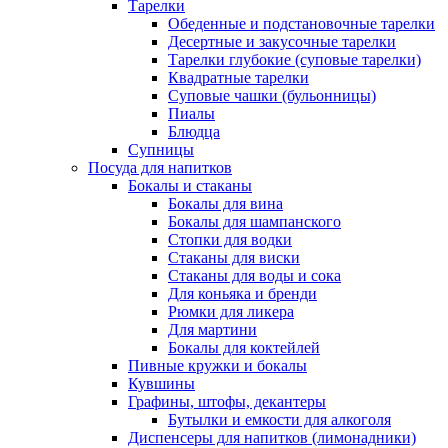
Тарелки
Обеденные и подстановочные тарелки
Десертные и закусочные тарелки
Тарелки глубокие (суповые тарелки)
Квадратные тарелки
Суповые чашки (бульонницы)
Пиалы
Блюдца
Супницы
Посуда для напитков
Бокалы и стаканы
Бокалы для вина
Бокалы для шампанского
Стопки для водки
Стаканы для виски
Стаканы для воды и сока
Для коньяка и бренди
Рюмки для ликера
Для мартини
Бокалы для коктейлей
Пивные кружки и бокалы
Кувшины
Графины, штофы, декантеры
Бутылки и емкости для алкоголя
Диспенсеры для напитков (лимонадники)