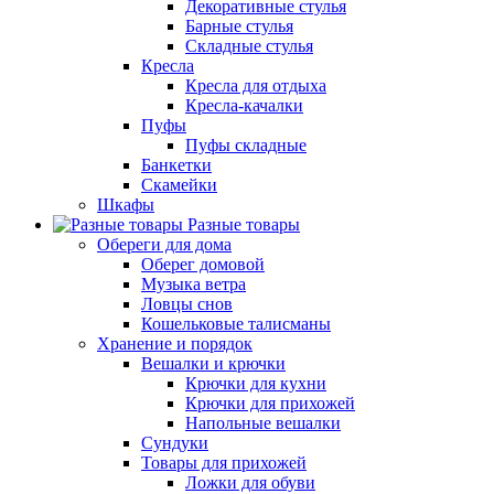
Декоративные стулья
Барные стулья
Складные стулья
Кресла
Кресла для отдыха
Кресла-качалки
Пуфы
Пуфы складные
Банкетки
Скамейки
Шкафы
Разные товары
Обереги для дома
Оберег домовой
Музыка ветра
Ловцы снов
Кошельковые талисманы
Хранение и порядок
Вешалки и крючки
Крючки для кухни
Крючки для прихожей
Напольные вешалки
Сундуки
Товары для прихожей
Ложки для обуви