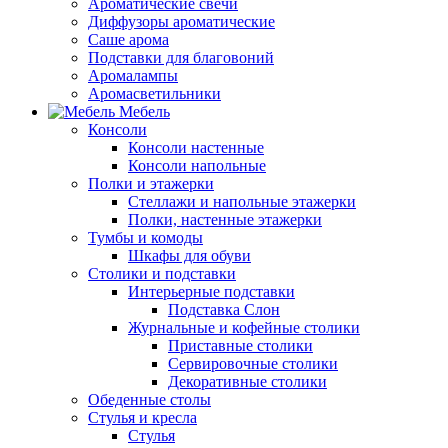
Ароматические свечи
Диффузоры ароматические
Саше арома
Подставки для благовоний
Аромалампы
Аромасветильники
Мебель
Консоли
Консоли настенные
Консоли напольные
Полки и этажерки
Стеллажи и напольные этажерки
Полки, настенные этажерки
Тумбы и комоды
Шкафы для обуви
Столики и подставки
Интерьерные подставки
Подставка Слон
Журнальные и кофейные столики
Приставные столики
Сервировочные столики
Декоративные столики
Обеденные столы
Стулья и кресла
Стулья