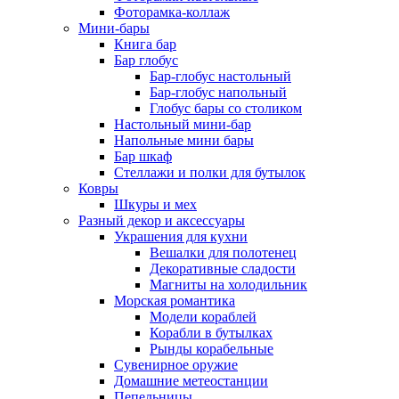
Фоторамка-коллаж
Мини-бары
Книга бар
Бар глобус
Бар-глобус настольный
Бар-глобус напольный
Глобус бары со столиком
Настольный мини-бар
Напольные мини бары
Бар шкаф
Стеллажи и полки для бутылок
Ковры
Шкуры и мех
Разный декор и аксессуары
Украшения для кухни
Вешалки для полотенец
Декоративные сладости
Магниты на холодильник
Морская романтика
Модели кораблей
Корабли в бутылках
Рынды корабельные
Сувенирное оружие
Домашние метеостанции
Пепельницы