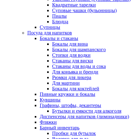
Квадратные тарелки
Суповые чашки (бульонницы)
Пиалы
Блюдца
Супницы
Посуда для напитков
Бокалы и стаканы
Бокалы для вина
Бокалы для шампанского
Стопки для водки
Стаканы для виски
Стаканы для воды и сока
Для коньяка и бренди
Рюмки для ликера
Для мартини
Бокалы для коктейлей
Пивные кружки и бокалы
Кувшины
Графины, штофы, декантеры
Бутылки и емкости для алкоголя
Диспенсеры для напитков (лимонадники)
Фляжки
Барный инвентарь
Пробки для бутылок
Ведерко для льда