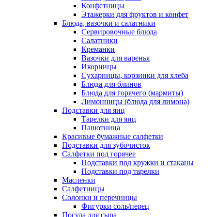
Конфетницы
Этажерки для фруктов и конфет
Блюда, вазочки и салатники
Сервировочные блюда
Салатники
Креманки
Вазочки для варенья
Икорницы
Сухарницы, корзинки для хлеба
Блюда для блинов
Блюда для горячего (мармиты)
Лимонницы (блюда для лимона)
Подставки для яиц
Тарелки для яиц
Пашотница
Красивые бумажные салфетки
Подставки для зубочисток
Салфетки под горячее
Подставки под кружки и стаканы
Подставки под тарелки
Масленки
Салфетницы
Солонки и перечницы
Фигурки соль/перец
Посуда для сыра