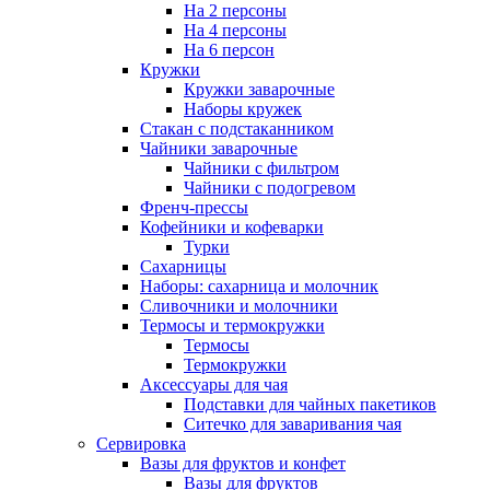
На 2 персоны
На 4 персоны
На 6 персон
Кружки
Кружки заварочные
Наборы кружек
Стакан с подстаканником
Чайники заварочные
Чайники с фильтром
Чайники с подогревом
Френч-прессы
Кофейники и кофеварки
Турки
Сахарницы
Наборы: сахарница и молочник
Сливочники и молочники
Термосы и термокружки
Термосы
Термокружки
Аксессуары для чая
Подставки для чайных пакетиков
Ситечко для заваривания чая
Сервировка
Вазы для фруктов и конфет
Вазы для фруктов