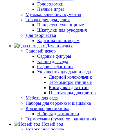
Головоломки
Пьяные игры
Музыкальные инструменты
Товары для рукоделия
Наперстки сувенирные
Шкатулки для рукоделия
Для творчества
Картины по номерам
Дача и отдых
Садовый декор
Садовые фигуры
Кашпо для сада
Садовые фонтаны
Украшения для дачи и сада
Дверной колокольчик
Термометры уличные
Кормушки для птиц
Плантаторы для цветов
Мебель для сада
Наборы для барбекю и шашлыка
Корзины для пикника
Наборы для пикника
Термосумки (сумки холодильники)
Новый год
Новогодняя посуда