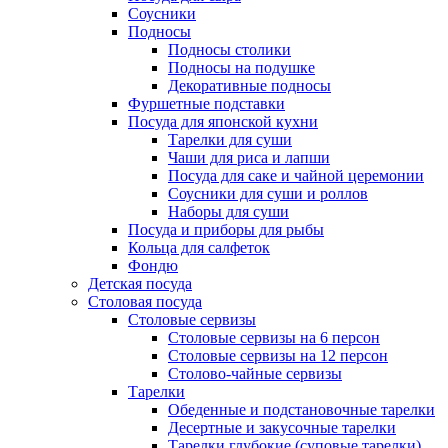
Соусники
Подносы
Подносы столики
Подносы на подушке
Декоративные подносы
Фуршетные подставки
Посуда для японской кухни
Тарелки для суши
Чаши для риса и лапши
Посуда для саке и чайной церемонии
Соусники для суши и роллов
Наборы для суши
Посуда и приборы для рыбы
Кольца для салфеток
Фондю
Детская посуда
Столовая посуда
Столовые сервизы
Столовые сервизы на 6 персон
Столовые сервизы на 12 персон
Столово-чайные сервизы
Тарелки
Обеденные и подстановочные тарелки
Десертные и закусочные тарелки
Тарелки глубокие (суповые тарелки)