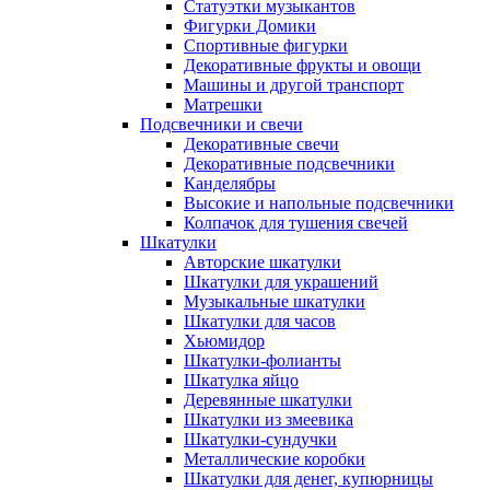
Статуэтки музыкантов
Фигурки Домики
Спортивные фигурки
Декоративные фрукты и овощи
Машины и другой транспорт
Матрешки
Подсвечники и свечи
Декоративные свечи
Декоративные подсвечники
Канделябры
Высокие и напольные подсвечники
Колпачок для тушения свечей
Шкатулки
Авторские шкатулки
Шкатулки для украшений
Музыкальные шкатулки
Шкатулки для часов
Хьюмидор
Шкатулки-фолианты
Шкатулка яйцо
Деревянные шкатулки
Шкатулки из змеевика
Шкатулки-сундучки
Металлические коробки
Шкатулки для денег, купюрницы