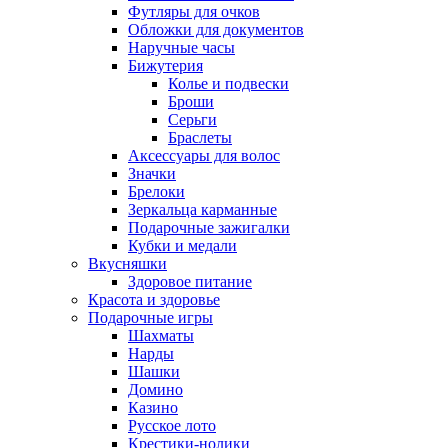
Футляры для очков
Обложки для документов
Наручные часы
Бижутерия
Колье и подвески
Броши
Серьги
Браслеты
Аксессуары для волос
Значки
Брелоки
Зеркальца карманные
Подарочные зажигалки
Кубки и медали
Вкусняшки
Здоровое питание
Красота и здоровье
Подарочные игры
Шахматы
Нарды
Шашки
Домино
Казино
Русское лото
Крестики-нолики