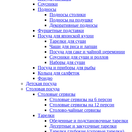
Соусники
Подносы
Подносы столики
Подносы на подушке
Декоративные подносы
Фуршетные подставки
Посуда для японской кухни
Тарелки для суши
Чаши для риса и лапши
Посуда для саке и чайной церемонии
Соусники для суши и роллов
Наборы для суши
Посуда и приборы для рыбы
Кольца для салфеток
Фондю
Детская посуда
Столовая посуда
Столовые сервизы
Столовые сервизы на 6 персон
Столовые сервизы на 12 персон
Столово-чайные сервизы
Тарелки
Обеденные и подстановочные тарелки
Десертные и закусочные тарелки
Тарелки глубокие (суповые тарелки)