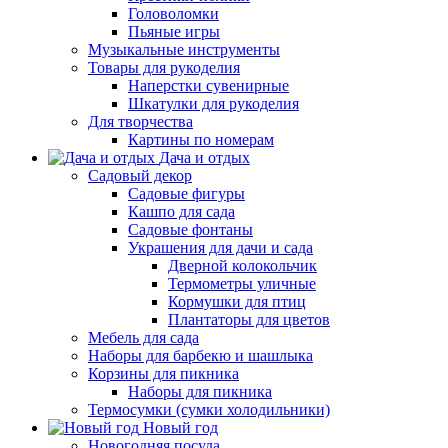
Головоломки
Пьяные игры
Музыкальные инструменты
Товары для рукоделия
Наперстки сувенирные
Шкатулки для рукоделия
Для творчества
Картины по номерам
Дача и отдых
Садовый декор
Садовые фигуры
Кашпо для сада
Садовые фонтаны
Украшения для дачи и сада
Дверной колокольчик
Термометры уличные
Кормушки для птиц
Плантаторы для цветов
Мебель для сада
Наборы для барбекю и шашлыка
Корзины для пикника
Наборы для пикника
Термосумки (сумки холодильники)
Новый год
Новогодняя посуда