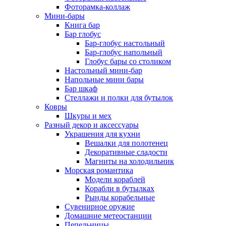
Фоторамка-коллаж
Мини-бары
Книга бар
Бар глобус
Бар-глобус настольный
Бар-глобус напольный
Глобус бары со столиком
Настольный мини-бар
Напольные мини бары
Бар шкаф
Стеллажи и полки для бутылок
Ковры
Шкуры и мех
Разный декор и аксессуары
Украшения для кухни
Вешалки для полотенец
Декоративные сладости
Магниты на холодильник
Морская романтика
Модели кораблей
Корабли в бутылках
Рынды корабельные
Сувенирное оружие
Домашние метеостанции
Пепельницы