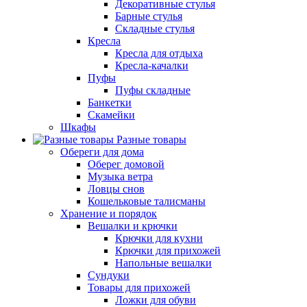
Декоративные стулья
Барные стулья
Складные стулья
Кресла
Кресла для отдыха
Кресла-качалки
Пуфы
Пуфы складные
Банкетки
Скамейки
Шкафы
Разные товары
Обереги для дома
Оберег домовой
Музыка ветра
Ловцы снов
Кошельковые талисманы
Хранение и порядок
Вешалки и крючки
Крючки для кухни
Крючки для прихожей
Напольные вешалки
Сундуки
Товары для прихожей
Ложки для обуви