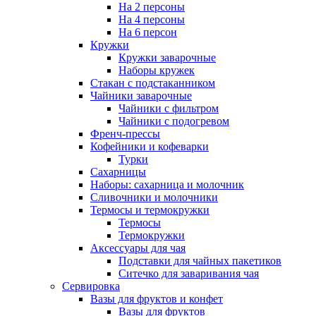
На 2 персоны
На 4 персоны
На 6 персон
Кружки
Кружки заварочные
Наборы кружек
Стакан с подстаканником
Чайники заварочные
Чайники с фильтром
Чайники с подогревом
Френч-прессы
Кофейники и кофеварки
Турки
Сахарницы
Наборы: сахарница и молочник
Сливочники и молочники
Термосы и термокружки
Термосы
Термокружки
Аксессуары для чая
Подставки для чайных пакетиков
Ситечко для заваривания чая
Сервировка
Вазы для фруктов и конфет
Вазы для фруктов