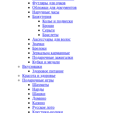
Футляры для очков
Обложки для документов
Наручные часы
Бижутерия
Колье и подвески
Броши
Серьги
Браслеты
Аксессуары для волос
Значки
Брелоки
Зеркальца карманные
Подарочные зажигалки
Кубки и медали
Вкусняшки
Здоровое питание
Красота и здоровье
Подарочные игры
Шахматы
Нарды
Шашки
Домино
Казино
Русское лото
Крестики-нолики