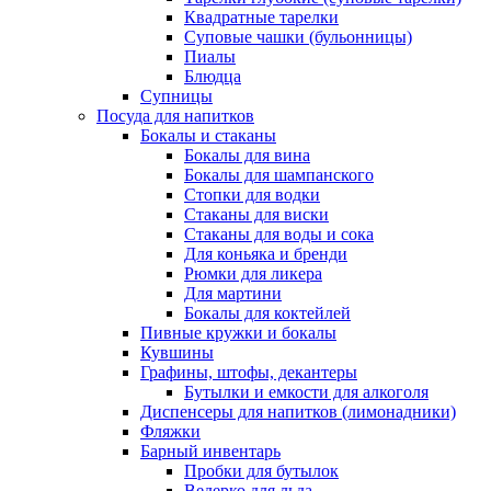
Квадратные тарелки
Суповые чашки (бульонницы)
Пиалы
Блюдца
Супницы
Посуда для напитков
Бокалы и стаканы
Бокалы для вина
Бокалы для шампанского
Стопки для водки
Стаканы для виски
Стаканы для воды и сока
Для коньяка и бренди
Рюмки для ликера
Для мартини
Бокалы для коктейлей
Пивные кружки и бокалы
Кувшины
Графины, штофы, декантеры
Бутылки и емкости для алкоголя
Диспенсеры для напитков (лимонадники)
Фляжки
Барный инвентарь
Пробки для бутылок
Ведерко для льда