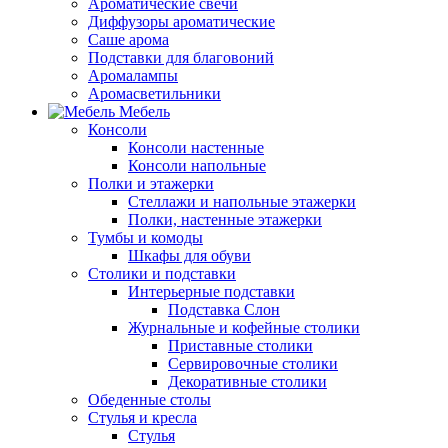
Ароматические свечи
Диффузоры ароматические
Саше арома
Подставки для благовоний
Аромалампы
Аромасветильники
Мебель
Консоли
Консоли настенные
Консоли напольные
Полки и этажерки
Стеллажи и напольные этажерки
Полки, настенные этажерки
Тумбы и комоды
Шкафы для обуви
Столики и подставки
Интерьерные подставки
Подставка Слон
Журнальные и кофейные столики
Приставные столики
Сервировочные столики
Декоративные столики
Обеденные столы
Стулья и кресла
Стулья