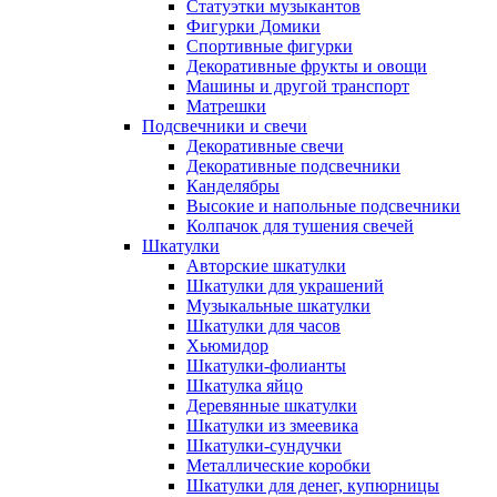
Статуэтки музыкантов
Фигурки Домики
Спортивные фигурки
Декоративные фрукты и овощи
Машины и другой транспорт
Матрешки
Подсвечники и свечи
Декоративные свечи
Декоративные подсвечники
Канделябры
Высокие и напольные подсвечники
Колпачок для тушения свечей
Шкатулки
Авторские шкатулки
Шкатулки для украшений
Музыкальные шкатулки
Шкатулки для часов
Хьюмидор
Шкатулки-фолианты
Шкатулка яйцо
Деревянные шкатулки
Шкатулки из змеевика
Шкатулки-сундучки
Металлические коробки
Шкатулки для денег, купюрницы