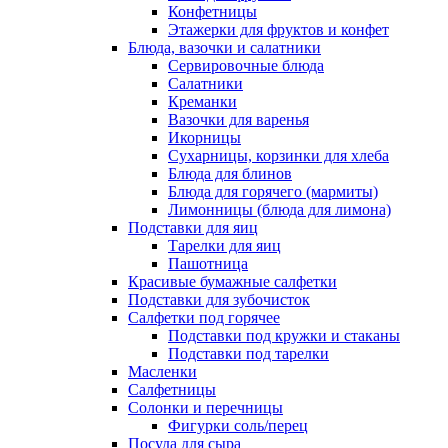
Конфетницы
Этажерки для фруктов и конфет
Блюда, вазочки и салатники
Сервировочные блюда
Салатники
Креманки
Вазочки для варенья
Икорницы
Сухарницы, корзинки для хлеба
Блюда для блинов
Блюда для горячего (мармиты)
Лимонницы (блюда для лимона)
Подставки для яиц
Тарелки для яиц
Пашотница
Красивые бумажные салфетки
Подставки для зубочисток
Салфетки под горячее
Подставки под кружки и стаканы
Подставки под тарелки
Масленки
Салфетницы
Солонки и перечницы
Фигурки соль/перец
Посуда для сыра