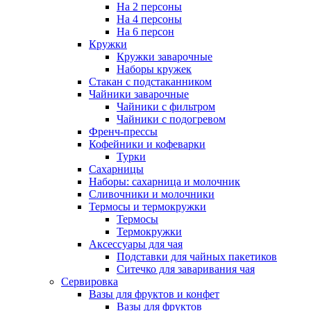
На 2 персоны
На 4 персоны
На 6 персон
Кружки
Кружки заварочные
Наборы кружек
Стакан с подстаканником
Чайники заварочные
Чайники с фильтром
Чайники с подогревом
Френч-прессы
Кофейники и кофеварки
Турки
Сахарницы
Наборы: сахарница и молочник
Сливочники и молочники
Термосы и термокружки
Термосы
Термокружки
Аксессуары для чая
Подставки для чайных пакетиков
Ситечко для заваривания чая
Сервировка
Вазы для фруктов и конфет
Вазы для фруктов