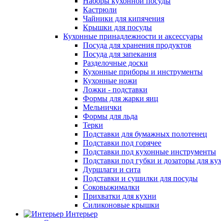
Наборы кухонной посуды
Кастрюли
Чайники для кипячения
Крышки для посуды
Кухонные принадлежности и аксессуары
Посуда для хранения продуктов
Посуда для запекания
Разделочные доски
Кухонные приборы и инструменты
Кухонные ножи
Ложки - подставки
Формы для жарки яиц
Мельнички
Формы для льда
Терки
Подставки для бумажных полотенец
Подставки под горячее
Подставки под кухонные инструменты
Подставки под губки и дозаторы для ку
Дуршлаги и сита
Подставки и сушилки для посуды
Соковыжималки
Прихватки для кухни
Силиконовые крышки
Интерьер