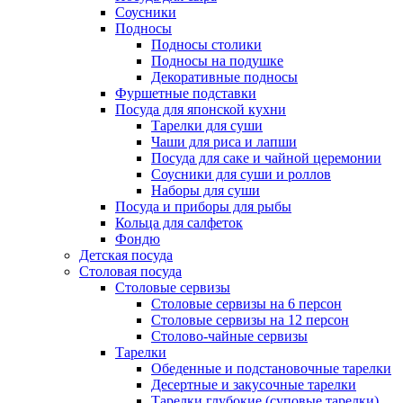
Соусники
Подносы
Подносы столики
Подносы на подушке
Декоративные подносы
Фуршетные подставки
Посуда для японской кухни
Тарелки для суши
Чаши для риса и лапши
Посуда для саке и чайной церемонии
Соусники для суши и роллов
Наборы для суши
Посуда и приборы для рыбы
Кольца для салфеток
Фондю
Детская посуда
Столовая посуда
Столовые сервизы
Столовые сервизы на 6 персон
Столовые сервизы на 12 персон
Столово-чайные сервизы
Тарелки
Обеденные и подстановочные тарелки
Десертные и закусочные тарелки
Тарелки глубокие (суповые тарелки)