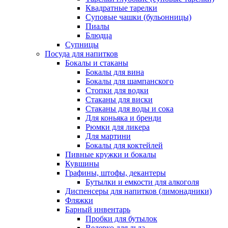
Квадратные тарелки
Суповые чашки (бульонницы)
Пиалы
Блюдца
Супницы
Посуда для напитков
Бокалы и стаканы
Бокалы для вина
Бокалы для шампанского
Стопки для водки
Стаканы для виски
Стаканы для воды и сока
Для коньяка и бренди
Рюмки для ликера
Для мартини
Бокалы для коктейлей
Пивные кружки и бокалы
Кувшины
Графины, штофы, декантеры
Бутылки и емкости для алкоголя
Диспенсеры для напитков (лимонадники)
Фляжки
Барный инвентарь
Пробки для бутылок
Ведерко для льда