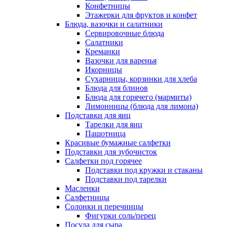
Конфетницы
Этажерки для фруктов и конфет
Блюда, вазочки и салатники
Сервировочные блюда
Салатники
Креманки
Вазочки для варенья
Икорницы
Сухарницы, корзинки для хлеба
Блюда для блинов
Блюда для горячего (мармиты)
Лимонницы (блюда для лимона)
Подставки для яиц
Тарелки для яиц
Пашотница
Красивые бумажные салфетки
Подставки для зубочисток
Салфетки под горячее
Подставки под кружки и стаканы
Подставки под тарелки
Масленки
Салфетницы
Солонки и перечницы
Фигурки соль/перец
Посуда для сыра