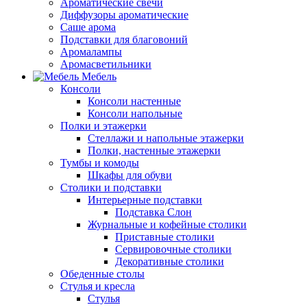
Ароматические свечи
Диффузоры ароматические
Саше арома
Подставки для благовоний
Аромалампы
Аромасветильники
Мебель
Консоли
Консоли настенные
Консоли напольные
Полки и этажерки
Стеллажи и напольные этажерки
Полки, настенные этажерки
Тумбы и комоды
Шкафы для обуви
Столики и подставки
Интерьерные подставки
Подставка Слон
Журнальные и кофейные столики
Приставные столики
Сервировочные столики
Декоративные столики
Обеденные столы
Стулья и кресла
Стулья