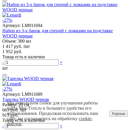
-27%
Артикул:
LM911694
Набор из 3-х банок для специй с ложками на подставке
WOOD черные
Объем: 300 мл
1 417 руб.
/шт
1 952 руб.
Товар есть в наличии
-
+
шт
-27%
Артикул:
LM911689
Тарелка WOOD черная
Мы используем cookie для улучшения работы
Размер: 20 см
сайта Moi-Tvoi.ru и большего удобства его
663 руб.
/шт
использования. Продолжая использовать наш
Хорошо
913 руб.
сайт, вы соглашаетесь на обработку
cookie-
Товар есть в наличии
файлов
.
-
+