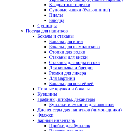
Квадратные тарелки
Суповые чашки (бульонницы)
Пиалы
Блюдца
Супницы
Посуда для напитков
Бокалы и стаканы
Бокалы для вина
Бокалы для шампанского
Стопки для водки
Стаканы для виски
Стаканы для воды и сока
Для коньяка и бренди
Рюмки для ликера
Для мартини
Бокалы для коктейлей
Пивные кружки и бокалы
Кувшины
Графины, штофы, декантеры
Бутылки и емкости для алкоголя
Диспенсеры для напитков (лимонадники)
Фляжки
Барный инвентарь
Пробки для бутылок
Ведерко для льда