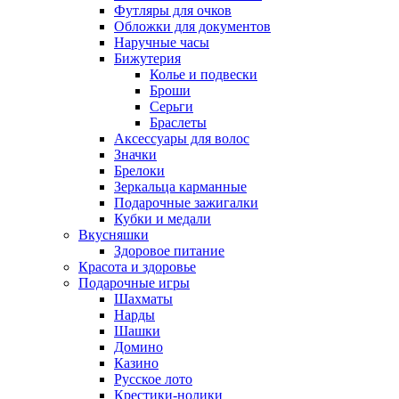
Футляры для очков
Обложки для документов
Наручные часы
Бижутерия
Колье и подвески
Броши
Серьги
Браслеты
Аксессуары для волос
Значки
Брелоки
Зеркальца карманные
Подарочные зажигалки
Кубки и медали
Вкусняшки
Здоровое питание
Красота и здоровье
Подарочные игры
Шахматы
Нарды
Шашки
Домино
Казино
Русское лото
Крестики-нолики