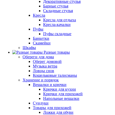
Декоративные стулья
Барные стулья
Складные стулья
Кресла
Кресла для отдыха
Кресла-качалки
Пуфы
Пуфы складные
Банкетки
Скамейки
Шкафы
Разные товары
Обереги для дома
Оберег домовой
Музыка ветра
Ловцы снов
Кошельковые талисманы
Хранение и порядок
Вешалки и крючки
Крючки для кухни
Крючки для прихожей
Напольные вешалки
Сундуки
Товары для прихожей
Ложки для обуви