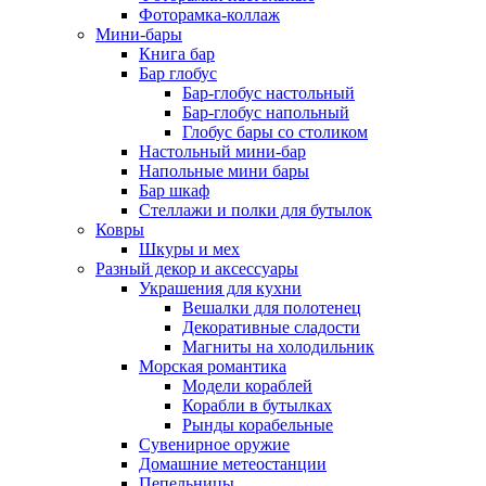
Фоторамка-коллаж
Мини-бары
Книга бар
Бар глобус
Бар-глобус настольный
Бар-глобус напольный
Глобус бары со столиком
Настольный мини-бар
Напольные мини бары
Бар шкаф
Стеллажи и полки для бутылок
Ковры
Шкуры и мех
Разный декор и аксессуары
Украшения для кухни
Вешалки для полотенец
Декоративные сладости
Магниты на холодильник
Морская романтика
Модели кораблей
Корабли в бутылках
Рынды корабельные
Сувенирное оружие
Домашние метеостанции
Пепельницы