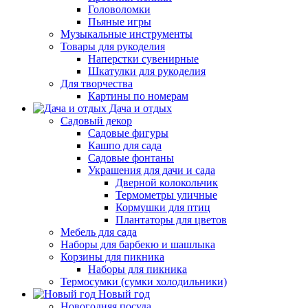
Головоломки
Пьяные игры
Музыкальные инструменты
Товары для рукоделия
Наперстки сувенирные
Шкатулки для рукоделия
Для творчества
Картины по номерам
Дача и отдых
Садовый декор
Садовые фигуры
Кашпо для сада
Садовые фонтаны
Украшения для дачи и сада
Дверной колокольчик
Термометры уличные
Кормушки для птиц
Плантаторы для цветов
Мебель для сада
Наборы для барбекю и шашлыка
Корзины для пикника
Наборы для пикника
Термосумки (сумки холодильники)
Новый год
Новогодняя посуда