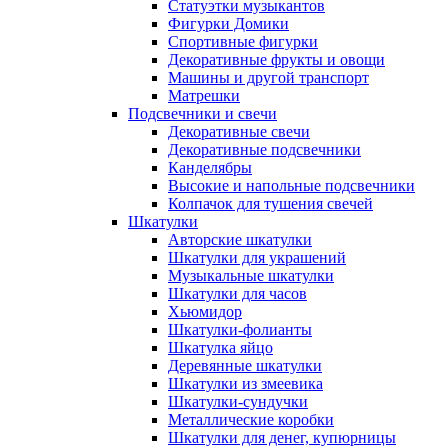
Статуэтки музыкантов
Фигурки Домики
Спортивные фигурки
Декоративные фрукты и овощи
Машины и другой транспорт
Матрешки
Подсвечники и свечи
Декоративные свечи
Декоративные подсвечники
Канделябры
Высокие и напольные подсвечники
Колпачок для тушения свечей
Шкатулки
Авторские шкатулки
Шкатулки для украшений
Музыкальные шкатулки
Шкатулки для часов
Хьюмидор
Шкатулки-фолианты
Шкатулка яйцо
Деревянные шкатулки
Шкатулки из змеевика
Шкатулки-сундучки
Металлические коробки
Шкатулки для денег, купюрницы