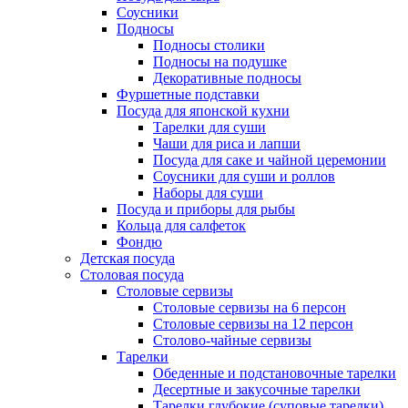
Соусники
Подносы
Подносы столики
Подносы на подушке
Декоративные подносы
Фуршетные подставки
Посуда для японской кухни
Тарелки для суши
Чаши для риса и лапши
Посуда для саке и чайной церемонии
Соусники для суши и роллов
Наборы для суши
Посуда и приборы для рыбы
Кольца для салфеток
Фондю
Детская посуда
Столовая посуда
Столовые сервизы
Столовые сервизы на 6 персон
Столовые сервизы на 12 персон
Столово-чайные сервизы
Тарелки
Обеденные и подстановочные тарелки
Десертные и закусочные тарелки
Тарелки глубокие (суповые тарелки)