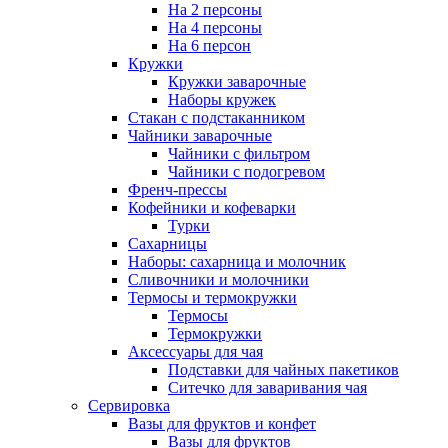
На 2 персоны
На 4 персоны
На 6 персон
Кружки
Кружки заварочные
Наборы кружек
Стакан с подстаканником
Чайники заварочные
Чайники с фильтром
Чайники с подогревом
Френч-прессы
Кофейники и кофеварки
Турки
Сахарницы
Наборы: сахарница и молочник
Сливочники и молочники
Термосы и термокружки
Термосы
Термокружки
Аксессуары для чая
Подставки для чайных пакетиков
Ситечко для заваривания чая
Сервировка
Вазы для фруктов и конфет
Вазы для фруктов