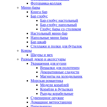
Фоторамка-коллаж
Мини-бары
Книга бар
Бар глобус
Бар-глобус настольный
Бар-глобус напольный
Глобус бары со столиком
Настольный мини-бар
Напольные мини бары
Бар шкаф
Стеллажи и полки для бутылок
Ковры
Шкуры и мех
Разный декор и аксессуары
Украшения для кухни
Вешалки для полотенец
Декоративные сладости
Магниты на холодильник
Морская романтика
Модели кораблей
Корабли в бутылках
Рынды корабельные
Сувенирное оружие
Домашние метеостанции
Пепельницы