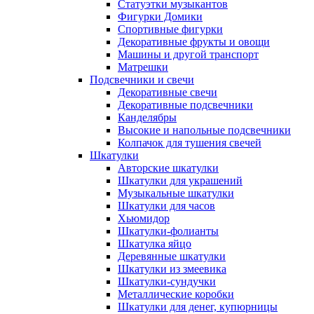
Статуэтки музыкантов
Фигурки Домики
Спортивные фигурки
Декоративные фрукты и овощи
Машины и другой транспорт
Матрешки
Подсвечники и свечи
Декоративные свечи
Декоративные подсвечники
Канделябры
Высокие и напольные подсвечники
Колпачок для тушения свечей
Шкатулки
Авторские шкатулки
Шкатулки для украшений
Музыкальные шкатулки
Шкатулки для часов
Хьюмидор
Шкатулки-фолианты
Шкатулка яйцо
Деревянные шкатулки
Шкатулки из змеевика
Шкатулки-сундучки
Металлические коробки
Шкатулки для денег, купюрницы