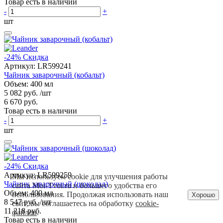
Товар есть в наличии
-
+
шт
-24%
Скидка
Артикул:
LR599241
Чайник заварочный (кобальт)
Объем: 400 мл
5 082 руб.
/шт
6 670 руб.
Товар есть в наличии
-
+
шт
-24%
Скидка
Артикул:
LR599259
Мы используем cookie для улучшения работы
Чайник заварочный (шоколад)
сайта Moi-Tvoi.ru и большего удобства его
Объем: 400 мл
использования. Продолжая использовать наш
Хорошо
8 547 руб.
/шт
сайт, вы соглашаетесь на обработку
cookie-
11 218 руб.
файлов
.
Товар есть в наличии