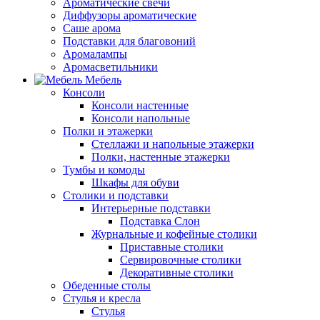
Ароматические свечи
Диффузоры ароматические
Саше арома
Подставки для благовоний
Аромалампы
Аромасветильники
Мебель
Консоли
Консоли настенные
Консоли напольные
Полки и этажерки
Стеллажи и напольные этажерки
Полки, настенные этажерки
Тумбы и комоды
Шкафы для обуви
Столики и подставки
Интерьерные подставки
Подставка Слон
Журнальные и кофейные столики
Приставные столики
Сервировочные столики
Декоративные столики
Обеденные столы
Стулья и кресла
Стулья