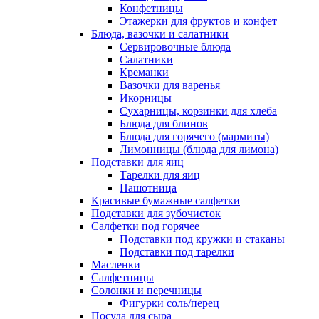
Конфетницы
Этажерки для фруктов и конфет
Блюда, вазочки и салатники
Сервировочные блюда
Салатники
Креманки
Вазочки для варенья
Икорницы
Сухарницы, корзинки для хлеба
Блюда для блинов
Блюда для горячего (мармиты)
Лимонницы (блюда для лимона)
Подставки для яиц
Тарелки для яиц
Пашотница
Красивые бумажные салфетки
Подставки для зубочисток
Салфетки под горячее
Подставки под кружки и стаканы
Подставки под тарелки
Масленки
Салфетницы
Солонки и перечницы
Фигурки соль/перец
Посуда для сыра