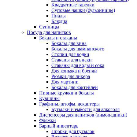
Квадратные тарелки
Суповые чашки (бульонницы)
Пиалы
Блюдца
Супницы
Посуда для напитков
Бокалы и стаканы
Бокалы для вина
Бокалы для шампанского
Стопки для водки
Стаканы для виски
Стаканы для воды и сока
Для коньяка и бренди
Рюмки для ликера
Для мартини
Бокалы для коктейлей
Пивные кружки и бокалы
Кувшины
Графины, штофы, декантеры
Бутылки и емкости для алкоголя
Диспенсеры для напитков (лимонадники)
Фляжки
Барный инвентарь
Пробки для бутылок
Ведерко для льда