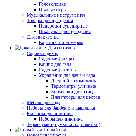
Головоломки
Пьяные игры
Музыкальные инструменты
Товары для рукоделия
Наперстки сувенирные
Шкатулки для рукоделия
Для творчества
Картины по номерам
Дача и отдых
Садовый декор
Садовые фигуры
Кашпо для сада
Садовые фонтаны
Украшения для дачи и сада
Дверной колокольчик
Термометры уличные
Кормушки для птиц
Плантаторы для цветов
Мебель для сада
Наборы для барбекю и шашлыка
Корзины для пикника
Наборы для пикника
Термосумки (сумки холодильники)
Новый год
Новогодняя посуда