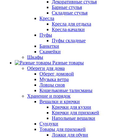
Декоративные стулья
Барные стулья
Складные стулья
Кресла
Кресла для отдыха
Кресла-качалки
Пуфы
Пуфы складные
Банкетки
Скамейки
Шкафы
Разные товары
Обереги для дома
Оберег домовой
Музыка ветра
Ловцы снов
Кошельковые талисманы
Хранение и порядок
Вешалки и крючки
Крючки для кухни
Крючки для прихожей
Напольные вешалки
Сундуки
Товары для прихожей
Ложки для обуви