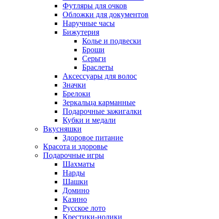
Футляры для очков
Обложки для документов
Наручные часы
Бижутерия
Колье и подвески
Броши
Серьги
Браслеты
Аксессуары для волос
Значки
Брелоки
Зеркальца карманные
Подарочные зажигалки
Кубки и медали
Вкусняшки
Здоровое питание
Красота и здоровье
Подарочные игры
Шахматы
Нарды
Шашки
Домино
Казино
Русское лото
Крестики-нолики