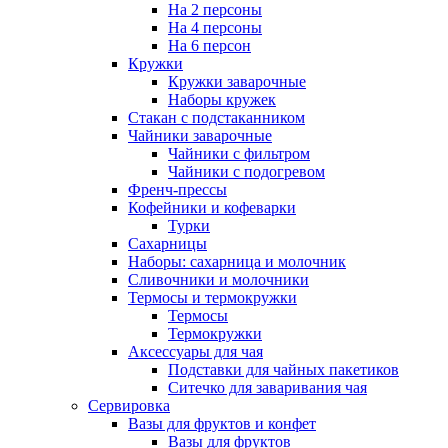
На 2 персоны
На 4 персоны
На 6 персон
Кружки
Кружки заварочные
Наборы кружек
Стакан с подстаканником
Чайники заварочные
Чайники с фильтром
Чайники с подогревом
Френч-прессы
Кофейники и кофеварки
Турки
Сахарницы
Наборы: сахарница и молочник
Сливочники и молочники
Термосы и термокружки
Термосы
Термокружки
Аксессуары для чая
Подставки для чайных пакетиков
Ситечко для заваривания чая
Сервировка
Вазы для фруктов и конфет
Вазы для фруктов