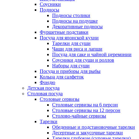
Соусники
Подносы
Подносы столики
Подносы на подушке
Декоративные подносы
Фуршетные подставки
Посуда для японской кухни
Тарелки для суши
Чаши для риса и лапши
Посуда для саке и чайной церемонии
Соусники для суши и роллов
Наборы для суши
Посуда и приборы для рыбы
Кольца для салфеток
Фондю
Детская посуда
Столовая посуда
Столовые сервизы
Столовые сервизы на 6 персон
Столовые сервизы на 12 персон
Столово-чайные сервизы
Тарелки
Обеденные и подстановочные тарелки
Десертные и закусочные тарелки
Тарелки глубокие (суповые тарелки)