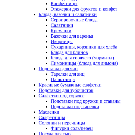
Конфетницы
Этажерки для фруктов и конфет
Блюда, вазочки и салатники
Сервировочные блюда
Салатники
Креманки
Вазочки для варенья
Икорницы
Сухарницы, корзинки для хлеба
Блюда для блинов
Блюда для горячего (мармиты)
Лимонницы (блюда для лимона)
Подставки для яиц
Тарелки для яиц
Пашотница
Красивые бумажные салфетки
Подставки для зубочисток
Салфетки под горячее
Подставки под кружки и стаканы
Подставки под тарелки
Масленки
Салфетницы
Солонки и перечницы
Фигурки соль/перец
Посуда для сыра