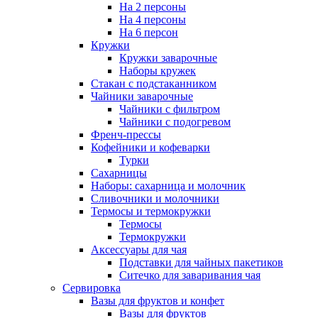
На 2 персоны
На 4 персоны
На 6 персон
Кружки
Кружки заварочные
Наборы кружек
Стакан с подстаканником
Чайники заварочные
Чайники с фильтром
Чайники с подогревом
Френч-прессы
Кофейники и кофеварки
Турки
Сахарницы
Наборы: сахарница и молочник
Сливочники и молочники
Термосы и термокружки
Термосы
Термокружки
Аксессуары для чая
Подставки для чайных пакетиков
Ситечко для заваривания чая
Сервировка
Вазы для фруктов и конфет
Вазы для фруктов