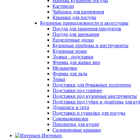
Наборы кухонной посуды
Кастрюли
Чайники для кипячения
Крышки для посуды
Кухонные принадлежности и аксессуары
Посуда для хранения продуктов
Посуда для запекания
Разделочные доски
Кухонные приборы и инструменты
Кухонные ножи
Ложки - подставки
Формы для жарки яиц
Мельнички
Формы для льда
Терки
Подставки для бумажных полотенец
Подставки под горячее
Подставки под кухонные инструменты
Подставки под губки и дозаторы для ку
Дуршлаги и сита
Подставки и сушилки для посуды
Соковыжималки
Прихватки для кухни
Силиконовые крышки
Интерьер