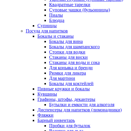
Квадратные тарелки
Суповые чашки (бульонницы)
Пиалы
Блюдца
Супницы
Посуда для напитков
Бокалы и стаканы
Бокалы для вина
Бокалы для шампанского
Стопки для водки
Стаканы для виски
Стаканы для воды и сока
Для коньяка и бренди
Рюмки для ликера
Для мартини
Бокалы для коктейлей
Пивные кружки и бокалы
Кувшины
Графины, штофы, декантеры
Бутылки и емкости для алкоголя
Диспенсеры для напитков (лимонадники)
Фляжки
Барный инвентарь
Пробки для бутылок
Ведерко для льда