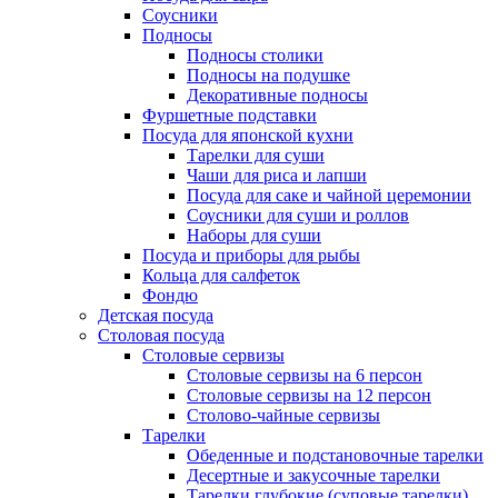
Соусники
Подносы
Подносы столики
Подносы на подушке
Декоративные подносы
Фуршетные подставки
Посуда для японской кухни
Тарелки для суши
Чаши для риса и лапши
Посуда для саке и чайной церемонии
Соусники для суши и роллов
Наборы для суши
Посуда и приборы для рыбы
Кольца для салфеток
Фондю
Детская посуда
Столовая посуда
Столовые сервизы
Столовые сервизы на 6 персон
Столовые сервизы на 12 персон
Столово-чайные сервизы
Тарелки
Обеденные и подстановочные тарелки
Десертные и закусочные тарелки
Тарелки глубокие (суповые тарелки)