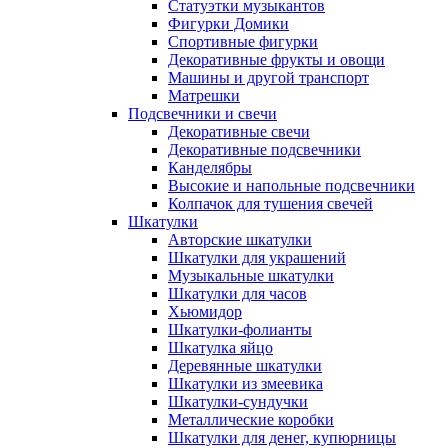
Статуэтки музыкантов
Фигурки Домики
Спортивные фигурки
Декоративные фрукты и овощи
Машины и другой транспорт
Матрешки
Подсвечники и свечи
Декоративные свечи
Декоративные подсвечники
Канделябры
Высокие и напольные подсвечники
Колпачок для тушения свечей
Шкатулки
Авторские шкатулки
Шкатулки для украшений
Музыкальные шкатулки
Шкатулки для часов
Хьюмидор
Шкатулки-фолианты
Шкатулка яйцо
Деревянные шкатулки
Шкатулки из змеевика
Шкатулки-сундучки
Металлические коробки
Шкатулки для денег, купюрницы