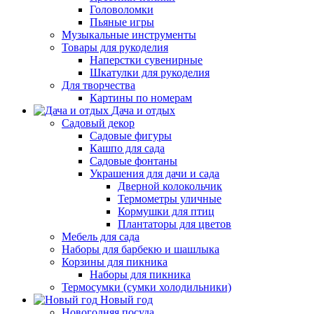
Головоломки
Пьяные игры
Музыкальные инструменты
Товары для рукоделия
Наперстки сувенирные
Шкатулки для рукоделия
Для творчества
Картины по номерам
Дача и отдых
Садовый декор
Садовые фигуры
Кашпо для сада
Садовые фонтаны
Украшения для дачи и сада
Дверной колокольчик
Термометры уличные
Кормушки для птиц
Плантаторы для цветов
Мебель для сада
Наборы для барбекю и шашлыка
Корзины для пикника
Наборы для пикника
Термосумки (сумки холодильники)
Новый год
Новогодняя посуда