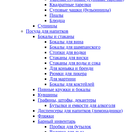
Квадратные тарелки
Суповые чашки (бульонницы)
Пиалы
Блюдца
Супницы
Посуда для напитков
Бокалы и стаканы
Бокалы для вина
Бокалы для шампанского
Стопки для водки
Стаканы для виски
Стаканы для воды и сока
Для коньяка и бренди
Рюмки для ликера
Для мартини
Бокалы для коктейлей
Пивные кружки и бокалы
Кувшины
Графины, штофы, декантеры
Бутылки и емкости для алкоголя
Диспенсеры для напитков (лимонадники)
Фляжки
Барный инвентарь
Пробки для бутылок
Ведерко для льда