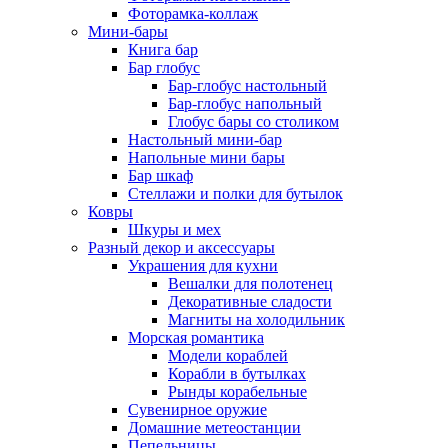
Фоторамка-коллаж
Мини-бары
Книга бар
Бар глобус
Бар-глобус настольный
Бар-глобус напольный
Глобус бары со столиком
Настольный мини-бар
Напольные мини бары
Бар шкаф
Стеллажи и полки для бутылок
Ковры
Шкуры и мех
Разный декор и аксессуары
Украшения для кухни
Вешалки для полотенец
Декоративные сладости
Магниты на холодильник
Морская романтика
Модели кораблей
Корабли в бутылках
Рынды корабельные
Сувенирное оружие
Домашние метеостанции
Пепельницы