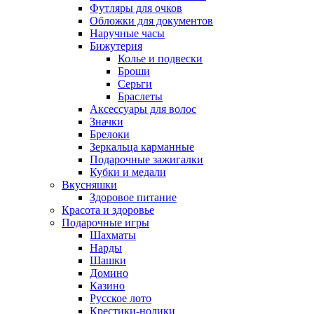
Футляры для очков
Обложки для документов
Наручные часы
Бижутерия
Колье и подвески
Броши
Серьги
Браслеты
Аксессуары для волос
Значки
Брелоки
Зеркальца карманные
Подарочные зажигалки
Кубки и медали
Вкусняшки
Здоровое питание
Красота и здоровье
Подарочные игры
Шахматы
Нарды
Шашки
Домино
Казино
Русское лото
Крестики-нолики