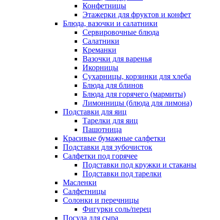
Конфетницы
Этажерки для фруктов и конфет
Блюда, вазочки и салатники
Сервировочные блюда
Салатники
Креманки
Вазочки для варенья
Икорницы
Сухарницы, корзинки для хлеба
Блюда для блинов
Блюда для горячего (мармиты)
Лимонницы (блюда для лимона)
Подставки для яиц
Тарелки для яиц
Пашотница
Красивые бумажные салфетки
Подставки для зубочисток
Салфетки под горячее
Подставки под кружки и стаканы
Подставки под тарелки
Масленки
Салфетницы
Солонки и перечницы
Фигурки соль/перец
Посуда для сыра