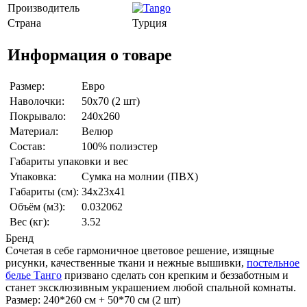
Производитель
Страна
Турция
Информация о товаре
Размер:
Евро
Наволочки:
50x70 (2 шт)
Покрывало:
240x260
Материал:
Велюр
Состав:
100% полиэстер
Габариты упаковки и вес
Упаковка:
Сумка на молнии (ПВХ)
Габариты (см):
34x23x41
Объём (м3):
0.032062
Вес (кг):
3.52
Бренд
Сочетая в себе гармоничное цветовое решение, изящные
рисунки, качественные ткани и нежные вышивки,
постельное
белье Танго
призвано сделать сон крепким и беззаботным и
станет эксклюзивным украшением любой спальной комнаты.
Размер: 240*260 см + 50*70 см (2 шт)