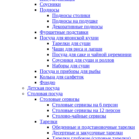
Соусники
Подносы
Подносы столики
Подносы на подушке
Декоративные подносы
Фуршетные подставки
Посуда для японской кухни
Тарелки для суши
Чаши для риса и лапши
Посуда для саке и чайной церемонии
Соусники для суши и роллов
Наборы для суши
Посуда и приборы для рыбы
Кольца для салфеток
Фондю
Детская посуда
Столовая посуда
Столовые сервизы
Столовые сервизы на 6 персон
Столовые сервизы на 12 персон
Столово-чайные сервизы
Тарелки
Обеденные и подстановочные тарелки
Десертные и закусочные тарелки
Тарелки глубокие (суповые тарелки)