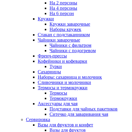
На 2 персоны
На 4 персоны
На 6 персон
Кружки
Кружки заварочные
Наборы кружек
Стакан с подстаканником
Чайники заварочные
Чайники с фильтром
Чайники с подогревом
Френч-прессы
Кофейники и кофеварки
Турки
Сахарницы
Наборы: сахарница и молочник
Сливочники и молочники
Термосы и термокружки
Термосы
Термокружки
Аксессуары для чая
Подставки для чайных пакетиков
Ситечко для заваривания чая
Сервировка
Вазы для фруктов и конфет
Вазы для фруктов