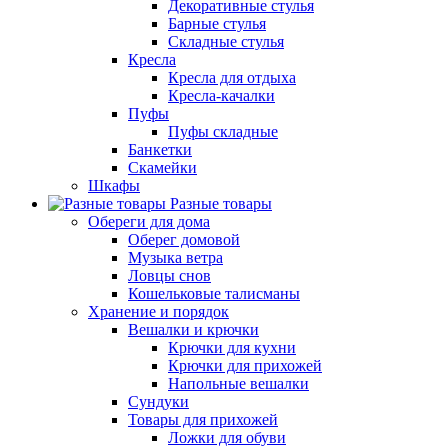
Декоративные стулья
Барные стулья
Складные стулья
Кресла
Кресла для отдыха
Кресла-качалки
Пуфы
Пуфы складные
Банкетки
Скамейки
Шкафы
Разные товары
Обереги для дома
Оберег домовой
Музыка ветра
Ловцы снов
Кошельковые талисманы
Хранение и порядок
Вешалки и крючки
Крючки для кухни
Крючки для прихожей
Напольные вешалки
Сундуки
Товары для прихожей
Ложки для обуви