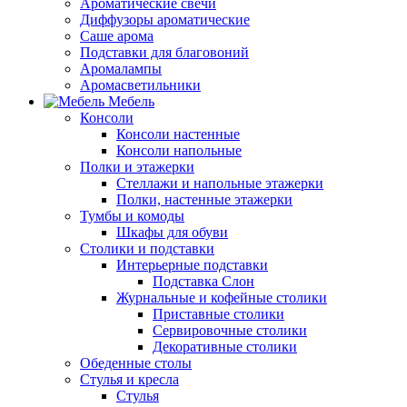
Ароматические свечи
Диффузоры ароматические
Саше арома
Подставки для благовоний
Аромалампы
Аромасветильники
Мебель
Консоли
Консоли настенные
Консоли напольные
Полки и этажерки
Стеллажи и напольные этажерки
Полки, настенные этажерки
Тумбы и комоды
Шкафы для обуви
Столики и подставки
Интерьерные подставки
Подставка Слон
Журнальные и кофейные столики
Приставные столики
Сервировочные столики
Декоративные столики
Обеденные столы
Стулья и кресла
Стулья