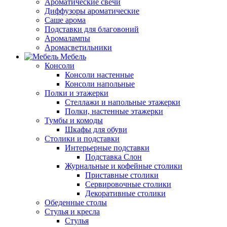
Ароматические свечи
Диффузоры ароматические
Саше арома
Подставки для благовоний
Аромалампы
Аромасветильники
Мебель
Консоли
Консоли настенные
Консоли напольные
Полки и этажерки
Стеллажи и напольные этажерки
Полки, настенные этажерки
Тумбы и комоды
Шкафы для обуви
Столики и подставки
Интерьерные подставки
Подставка Слон
Журнальные и кофейные столики
Приставные столики
Сервировочные столики
Декоративные столики
Обеденные столы
Стулья и кресла
Стулья