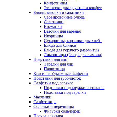
Конфетницы
Этажерки для фруктов и конфет
Блюда, вазочки и салатники
Сервировочные блюда
Салатники
Креманки
Вазочки для варенья
Икорницы
Сухарницы, корзинки для хлеба
Блюда для блинов
Блюда для горячего (мармиты)
Лимонницы (блюда для лимона)
Подставки для яиц
Тарелки для яиц
Пашотница
Красивые бумажные салфетки
Подставки для зубочисток
Салфетки под горячее
Подставки под кружки и стаканы
Подставки под тарелки
Масленки
Салфетницы
Солонки и перечницы
Фигурки соль/перец
Посуда для сыра