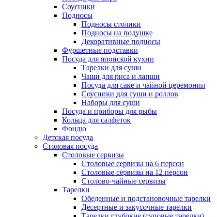
Соусники
Подносы
Подносы столики
Подносы на подушке
Декоративные подносы
Фуршетные подставки
Посуда для японской кухни
Тарелки для суши
Чаши для риса и лапши
Посуда для саке и чайной церемонии
Соусники для суши и роллов
Наборы для суши
Посуда и приборы для рыбы
Кольца для салфеток
Фондю
Детская посуда
Столовая посуда
Столовые сервизы
Столовые сервизы на 6 персон
Столовые сервизы на 12 персон
Столово-чайные сервизы
Тарелки
Обеденные и подстановочные тарелки
Десертные и закусочные тарелки
Тарелки глубокие (суповые тарелки)