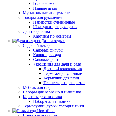
Головоломки
Пьяные игры
Музыкальные инструменты
Товары для рукоделия
Наперстки сувенирные
Шкатулки для рукоделия
Для творчества
Картины по номерам
Дача и отдых
Садовый декор
Садовые фигуры
Кашпо для сада
Садовые фонтаны
Украшения для дачи и сада
Дверной колокольчик
Термометры уличные
Кормушки для птиц
Плантаторы для цветов
Мебель для сада
Наборы для барбекю и шашлыка
Корзины для пикника
Наборы для пикника
Термосумки (сумки холодильники)
Новый год
Новогодняя посуда