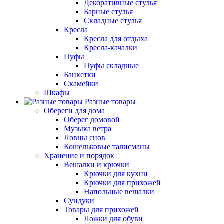
Декоративные стулья
Барные стулья
Складные стулья
Кресла
Кресла для отдыха
Кресла-качалки
Пуфы
Пуфы складные
Банкетки
Скамейки
Шкафы
Разные товары
Обереги для дома
Оберег домовой
Музыка ветра
Ловцы снов
Кошельковые талисманы
Хранение и порядок
Вешалки и крючки
Крючки для кухни
Крючки для прихожей
Напольные вешалки
Сундуки
Товары для прихожей
Ложки для обуви