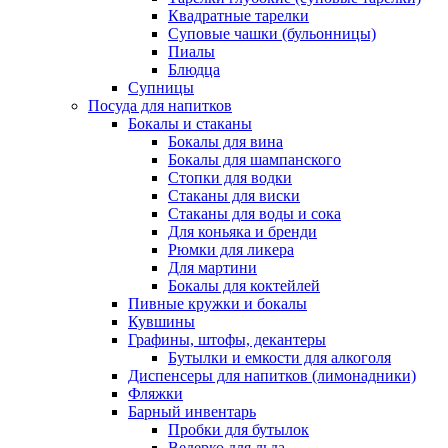
Квадратные тарелки
Суповые чашки (бульонницы)
Пиалы
Блюдца
Супницы
Посуда для напитков
Бокалы и стаканы
Бокалы для вина
Бокалы для шампанского
Стопки для водки
Стаканы для виски
Стаканы для воды и сока
Для коньяка и бренди
Рюмки для ликера
Для мартини
Бокалы для коктейлей
Пивные кружки и бокалы
Кувшины
Графины, штофы, декантеры
Бутылки и емкости для алкоголя
Диспенсеры для напитков (лимонадники)
Фляжки
Барный инвентарь
Пробки для бутылок
Ведерко для льда