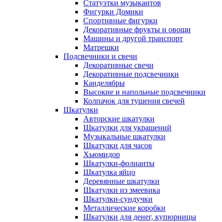
Статуэтки музыкантов
Фигурки Домики
Спортивные фигурки
Декоративные фрукты и овощи
Машины и другой транспорт
Матрешки
Подсвечники и свечи
Декоративные свечи
Декоративные подсвечники
Канделябры
Высокие и напольные подсвечники
Колпачок для тушения свечей
Шкатулки
Авторские шкатулки
Шкатулки для украшений
Музыкальные шкатулки
Шкатулки для часов
Хьюмидор
Шкатулки-фолианты
Шкатулка яйцо
Деревянные шкатулки
Шкатулки из змеевика
Шкатулки-сундучки
Металлические коробки
Шкатулки для денег, купюрницы