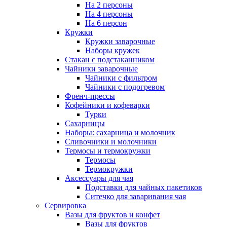
На 2 персоны
На 4 персоны
На 6 персон
Кружки
Кружки заварочные
Наборы кружек
Стакан с подстаканником
Чайники заварочные
Чайники с фильтром
Чайники с подогревом
Френч-прессы
Кофейники и кофеварки
Турки
Сахарницы
Наборы: сахарница и молочник
Сливочники и молочники
Термосы и термокружки
Термосы
Термокружки
Аксессуары для чая
Подставки для чайных пакетиков
Ситечко для заваривания чая
Сервировка
Вазы для фруктов и конфет
Вазы для фруктов