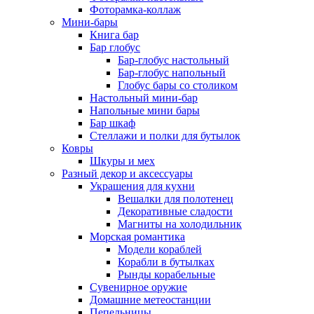
Фоторамка-коллаж
Мини-бары
Книга бар
Бар глобус
Бар-глобус настольный
Бар-глобус напольный
Глобус бары со столиком
Настольный мини-бар
Напольные мини бары
Бар шкаф
Стеллажи и полки для бутылок
Ковры
Шкуры и мех
Разный декор и аксессуары
Украшения для кухни
Вешалки для полотенец
Декоративные сладости
Магниты на холодильник
Морская романтика
Модели кораблей
Корабли в бутылках
Рынды корабельные
Сувенирное оружие
Домашние метеостанции
Пепельницы