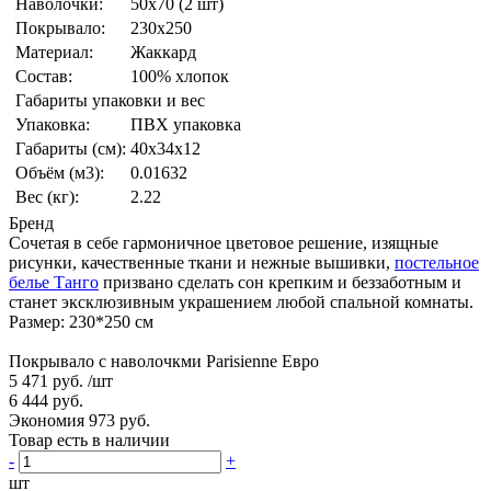
Наволочки:
50x70 (2 шт)
Покрывало:
230x250
Материал:
Жаккард
Состав:
100% хлопок
Габариты упаковки и вес
Упаковка:
ПВХ упаковка
Габариты (см):
40x34x12
Объём (м3):
0.01632
Вес (кг):
2.22
Бренд
Сочетая в себе гармоничное цветовое решение, изящные
рисунки, качественные ткани и нежные вышивки,
постельное
белье Танго
призвано сделать сон крепким и беззаботным и
станет эксклюзивным украшением любой спальной комнаты.
Размер: 230*250 см
Покрывало с наволочкми Parisienne Евро
5 471 руб.
/шт
6 444 руб.
Экономия 973 руб.
Товар есть в наличии
-
+
шт