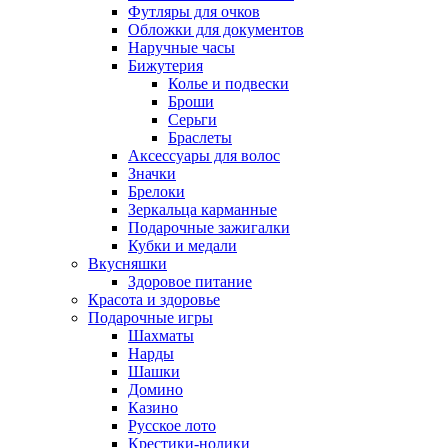
Футляры для очков
Обложки для документов
Наручные часы
Бижутерия
Колье и подвески
Броши
Серьги
Браслеты
Аксессуары для волос
Значки
Брелоки
Зеркальца карманные
Подарочные зажигалки
Кубки и медали
Вкусняшки
Здоровое питание
Красота и здоровье
Подарочные игры
Шахматы
Нарды
Шашки
Домино
Казино
Русское лото
Крестики-нолики