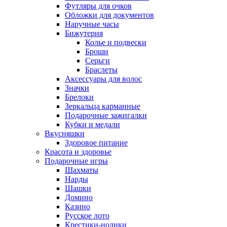
Футляры для очков
Обложки для документов
Наручные часы
Бижутерия
Колье и подвески
Броши
Серьги
Браслеты
Аксессуары для волос
Значки
Брелоки
Зеркальца карманные
Подарочные зажигалки
Кубки и медали
Вкусняшки
Здоровое питание
Красота и здоровье
Подарочные игры
Шахматы
Нарды
Шашки
Домино
Казино
Русское лото
Крестики-нолики