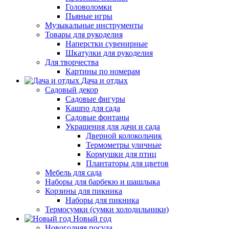
Головоломки
Пьяные игры
Музыкальные инструменты
Товары для рукоделия
Наперстки сувенирные
Шкатулки для рукоделия
Для творчества
Картины по номерам
Дача и отдых
Садовый декор
Садовые фигуры
Кашпо для сада
Садовые фонтаны
Украшения для дачи и сада
Дверной колокольчик
Термометры уличные
Кормушки для птиц
Плантаторы для цветов
Мебель для сада
Наборы для барбекю и шашлыка
Корзины для пикника
Наборы для пикника
Термосумки (сумки холодильники)
Новый год
Новогодняя посуда