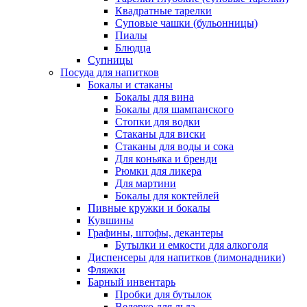
Квадратные тарелки
Суповые чашки (бульонницы)
Пиалы
Блюдца
Супницы
Посуда для напитков
Бокалы и стаканы
Бокалы для вина
Бокалы для шампанского
Стопки для водки
Стаканы для виски
Стаканы для воды и сока
Для коньяка и бренди
Рюмки для ликера
Для мартини
Бокалы для коктейлей
Пивные кружки и бокалы
Кувшины
Графины, штофы, декантеры
Бутылки и емкости для алкоголя
Диспенсеры для напитков (лимонадники)
Фляжки
Барный инвентарь
Пробки для бутылок
Ведерко для льда