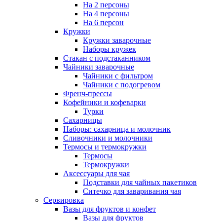
На 2 персоны
На 4 персоны
На 6 персон
Кружки
Кружки заварочные
Наборы кружек
Стакан с подстаканником
Чайники заварочные
Чайники с фильтром
Чайники с подогревом
Френч-прессы
Кофейники и кофеварки
Турки
Сахарницы
Наборы: сахарница и молочник
Сливочники и молочники
Термосы и термокружки
Термосы
Термокружки
Аксессуары для чая
Подставки для чайных пакетиков
Ситечко для заваривания чая
Сервировка
Вазы для фруктов и конфет
Вазы для фруктов