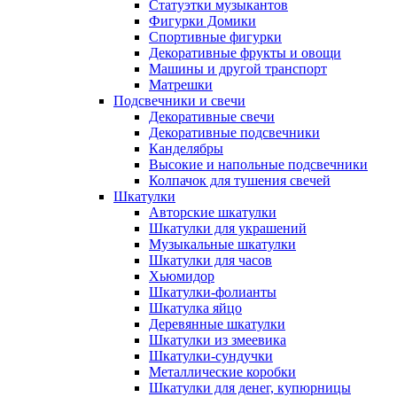
Статуэтки музыкантов
Фигурки Домики
Спортивные фигурки
Декоративные фрукты и овощи
Машины и другой транспорт
Матрешки
Подсвечники и свечи
Декоративные свечи
Декоративные подсвечники
Канделябры
Высокие и напольные подсвечники
Колпачок для тушения свечей
Шкатулки
Авторские шкатулки
Шкатулки для украшений
Музыкальные шкатулки
Шкатулки для часов
Хьюмидор
Шкатулки-фолианты
Шкатулка яйцо
Деревянные шкатулки
Шкатулки из змеевика
Шкатулки-сундучки
Металлические коробки
Шкатулки для денег, купюрницы