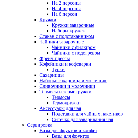
На 2 персоны
На 4 персоны
На 6 персон
Кружки
Кружки заварочные
Наборы кружек
Стакан с подстаканником
Чайники заварочные
Чайники с фильтром
Чайники с подогревом
Френч-прессы
Кофейники и кофеварки
Турки
Сахарницы
Наборы: сахарница и молочник
Сливочники и молочники
Термосы и термокружки
Термосы
Термокружки
Аксессуары для чая
Подставки для чайных пакетиков
Ситечко для заваривания чая
Сервировка
Вазы для фруктов и конфет
Вазы для фруктов