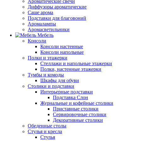
Ароматические свечи
Диффузоры ароматические
Саше арома
Подставки для благовоний
Аромалампы
Аромасветильники
Мебель
Консоли
Консоли настенные
Консоли напольные
Полки и этажерки
Стеллажи и напольные этажерки
Полки, настенные этажерки
Тумбы и комоды
Шкафы для обуви
Столики и подставки
Интерьерные подставки
Подставка Слон
Журнальные и кофейные столики
Приставные столики
Сервировочные столики
Декоративные столики
Обеденные столы
Стулья и кресла
Стулья