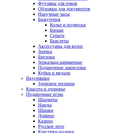
Футляры для очков
Обложки для документов
Наручные часы
Бижутерия
Колье и подвески
Броши
Серьги
Браслеты
Аксессуары для волос
Значки
Брелоки
Зеркальца карманные
Подарочные зажигалки
Кубки и медали
Вкусняшки
Здоровое питание
Красота и здоровье
Подарочные игры
Шахматы
Нарды
Шашки
Домино
Казино
Русское лото
Крестики-нолики