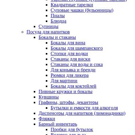
Квадратные тарелки
Суповые чашки (бульонницы)
Пиалы
Блюдца
Супницы
Посуда для напитков
Бокалы и стаканы
Бокалы для вина
Бокалы для шампанского
Стопки для водки
Стаканы для виски
Стаканы для воды и сока
Для коньяка и бренди
Рюмки для ликера
Для мартини
Бокалы для коктейлей
Пивные кружки и бокалы
Кувшины
Графины, штофы, декантеры
Бутылки и емкости для алкоголя
Диспенсеры для напитков (лимонадники)
Фляжки
Барный инвентарь
Пробки для бутылок
Ведерко для льда