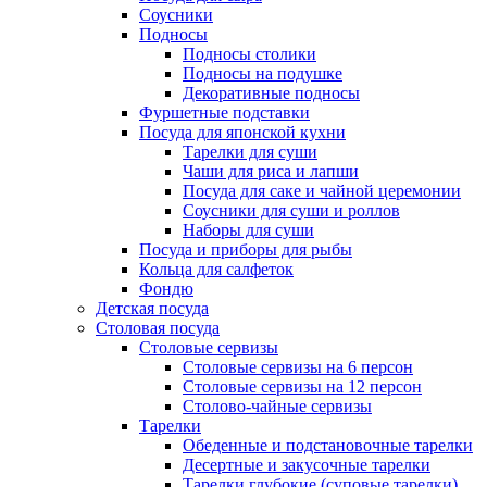
Соусники
Подносы
Подносы столики
Подносы на подушке
Декоративные подносы
Фуршетные подставки
Посуда для японской кухни
Тарелки для суши
Чаши для риса и лапши
Посуда для саке и чайной церемонии
Соусники для суши и роллов
Наборы для суши
Посуда и приборы для рыбы
Кольца для салфеток
Фондю
Детская посуда
Столовая посуда
Столовые сервизы
Столовые сервизы на 6 персон
Столовые сервизы на 12 персон
Столово-чайные сервизы
Тарелки
Обеденные и подстановочные тарелки
Десертные и закусочные тарелки
Тарелки глубокие (суповые тарелки)