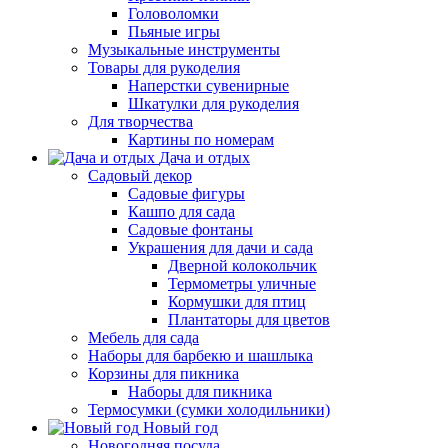
Головоломки
Пьяные игры
Музыкальные инструменты
Товары для рукоделия
Наперстки сувенирные
Шкатулки для рукоделия
Для творчества
Картины по номерам
Дача и отдых
Садовый декор
Садовые фигуры
Кашпо для сада
Садовые фонтаны
Украшения для дачи и сада
Дверной колокольчик
Термометры уличные
Кормушки для птиц
Плантаторы для цветов
Мебель для сада
Наборы для барбекю и шашлыка
Корзины для пикника
Наборы для пикника
Термосумки (сумки холодильники)
Новый год
Новогодняя посуда