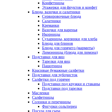
Конфетницы
Этажерки для фруктов и конфет
Блюда, вазочки и салатники
Сервировочные блюда
Салатники
Креманки
Вазочки для варенья
Икорницы
Сухарницы, корзинки для хлеба
Блюда для блинов
Блюда для горячего (мармиты)
Лимонницы (блюда для лимона)
Подставки для яиц
Тарелки для яиц
Пашотница
Красивые бумажные салфетки
Подставки для зубочисток
Салфетки под горячее
Подставки под кружки и стаканы
Подставки под тарелки
Масленки
Салфетницы
Солонки и перечницы
Фигурки соль/перец
Посуда для сыра