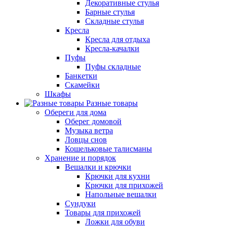
Декоративные стулья
Барные стулья
Складные стулья
Кресла
Кресла для отдыха
Кресла-качалки
Пуфы
Пуфы складные
Банкетки
Скамейки
Шкафы
Разные товары
Обереги для дома
Оберег домовой
Музыка ветра
Ловцы снов
Кошельковые талисманы
Хранение и порядок
Вешалки и крючки
Крючки для кухни
Крючки для прихожей
Напольные вешалки
Сундуки
Товары для прихожей
Ложки для обуви