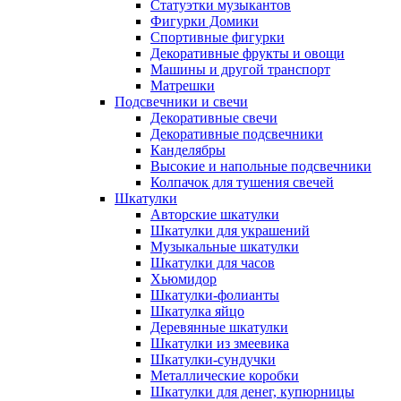
Статуэтки музыкантов
Фигурки Домики
Спортивные фигурки
Декоративные фрукты и овощи
Машины и другой транспорт
Матрешки
Подсвечники и свечи
Декоративные свечи
Декоративные подсвечники
Канделябры
Высокие и напольные подсвечники
Колпачок для тушения свечей
Шкатулки
Авторские шкатулки
Шкатулки для украшений
Музыкальные шкатулки
Шкатулки для часов
Хьюмидор
Шкатулки-фолианты
Шкатулка яйцо
Деревянные шкатулки
Шкатулки из змеевика
Шкатулки-сундучки
Металлические коробки
Шкатулки для денег, купюрницы