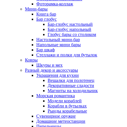
Фоторамка-коллаж
Мини-бары
Книга бар
Бар глобус
Бар-глобус настольный
Бар-глобус напольный
Глобус бары со столиком
Настольный мини-бар
Напольные мини бары
Бар шкаф
Стеллажи и полки для бутылок
Ковры
Шкуры и мех
Разный декор и аксессуары
Украшения для кухни
Вешалки для полотенец
Декоративные сладости
Магниты на холодильник
Морская романтика
Модели кораблей
Корабли в бутылках
Рынды корабельные
Сувенирное оружие
Домашние метеостанции
Пепельницы