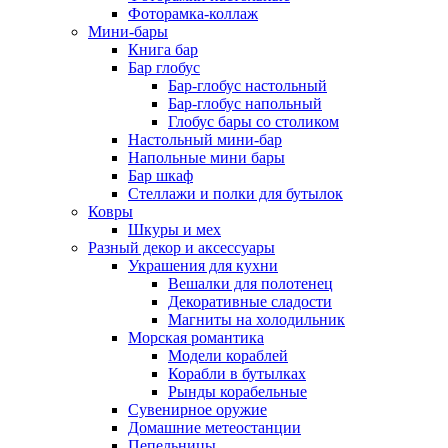
Фоторамка-коллаж
Мини-бары
Книга бар
Бар глобус
Бар-глобус настольный
Бар-глобус напольный
Глобус бары со столиком
Настольный мини-бар
Напольные мини бары
Бар шкаф
Стеллажи и полки для бутылок
Ковры
Шкуры и мех
Разный декор и аксессуары
Украшения для кухни
Вешалки для полотенец
Декоративные сладости
Магниты на холодильник
Морская романтика
Модели кораблей
Корабли в бутылках
Рынды корабельные
Сувенирное оружие
Домашние метеостанции
Пепельницы