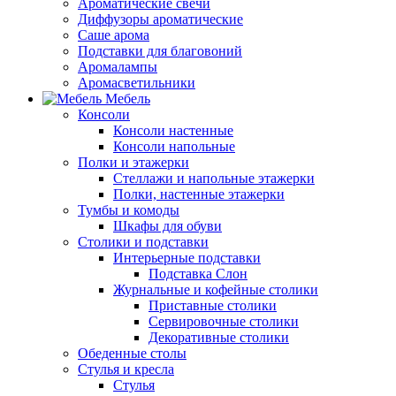
Ароматические свечи
Диффузоры ароматические
Саше арома
Подставки для благовоний
Аромалампы
Аромасветильники
Мебель
Консоли
Консоли настенные
Консоли напольные
Полки и этажерки
Стеллажи и напольные этажерки
Полки, настенные этажерки
Тумбы и комоды
Шкафы для обуви
Столики и подставки
Интерьерные подставки
Подставка Слон
Журнальные и кофейные столики
Приставные столики
Сервировочные столики
Декоративные столики
Обеденные столы
Стулья и кресла
Стулья