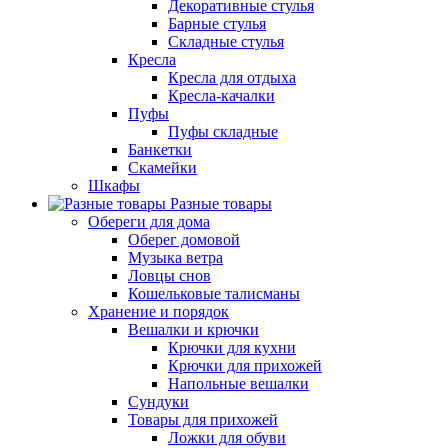
Декоративные стулья
Барные стулья
Складные стулья
Кресла
Кресла для отдыха
Кресла-качалки
Пуфы
Пуфы складные
Банкетки
Скамейки
Шкафы
Разные товары
Обереги для дома
Оберег домовой
Музыка ветра
Ловцы снов
Кошельковые талисманы
Хранение и порядок
Вешалки и крючки
Крючки для кухни
Крючки для прихожей
Напольные вешалки
Сундуки
Товары для прихожей
Ложки для обуви