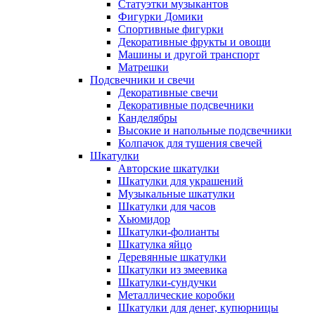
Статуэтки музыкантов
Фигурки Домики
Спортивные фигурки
Декоративные фрукты и овощи
Машины и другой транспорт
Матрешки
Подсвечники и свечи
Декоративные свечи
Декоративные подсвечники
Канделябры
Высокие и напольные подсвечники
Колпачок для тушения свечей
Шкатулки
Авторские шкатулки
Шкатулки для украшений
Музыкальные шкатулки
Шкатулки для часов
Хьюмидор
Шкатулки-фолианты
Шкатулка яйцо
Деревянные шкатулки
Шкатулки из змеевика
Шкатулки-сундучки
Металлические коробки
Шкатулки для денег, купюрницы