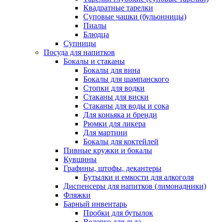
Квадратные тарелки
Суповые чашки (бульонницы)
Пиалы
Блюдца
Супницы
Посуда для напитков
Бокалы и стаканы
Бокалы для вина
Бокалы для шампанского
Стопки для водки
Стаканы для виски
Стаканы для воды и сока
Для коньяка и бренди
Рюмки для ликера
Для мартини
Бокалы для коктейлей
Пивные кружки и бокалы
Кувшины
Графины, штофы, декантеры
Бутылки и емкости для алкоголя
Диспенсеры для напитков (лимонадники)
Фляжки
Барный инвентарь
Пробки для бутылок
Ведерко для льда