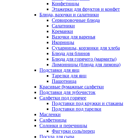
Конфетницы
Этажерки для фруктов и конфет
Блюда, вазочки и салатники
Сервировочные блюда
Салатники
Креманки
Вазочки для варенья
Икорницы
Сухарницы, корзинки для хлеба
Блюда для блинов
Блюда для горячего (мармиты)
Лимонницы (блюда для лимона)
Подставки для яиц
Тарелки для яиц
Пашотница
Красивые бумажные салфетки
Подставки для зубочисток
Салфетки под горячее
Подставки под кружки и стаканы
Подставки под тарелки
Масленки
Салфетницы
Солонки и перечницы
Фигурки соль/перец
Посуда для сыра