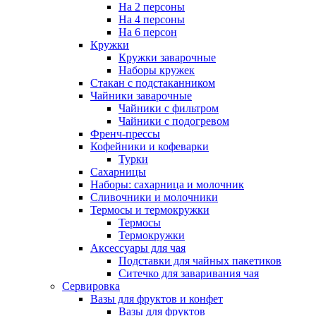
На 2 персоны
На 4 персоны
На 6 персон
Кружки
Кружки заварочные
Наборы кружек
Стакан с подстаканником
Чайники заварочные
Чайники с фильтром
Чайники с подогревом
Френч-прессы
Кофейники и кофеварки
Турки
Сахарницы
Наборы: сахарница и молочник
Сливочники и молочники
Термосы и термокружки
Термосы
Термокружки
Аксессуары для чая
Подставки для чайных пакетиков
Ситечко для заваривания чая
Сервировка
Вазы для фруктов и конфет
Вазы для фруктов