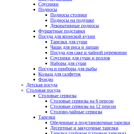
Соусники
Подносы
Подносы столики
Подносы на подушке
Декоративные подносы
Фуршетные подставки
Посуда для японской кухни
Тарелки для суши
Чаши для риса и лапши
Посуда для саке и чайной церемонии
Соусники для суши и роллов
Наборы для суши
Посуда и приборы для рыбы
Кольца для салфеток
Фондю
Детская посуда
Столовая посуда
Столовые сервизы
Столовые сервизы на 6 персон
Столовые сервизы на 12 персон
Столово-чайные сервизы
Тарелки
Обеденные и подстановочные тарелки
Десертные и закусочные тарелки
Тарелки глубокие (суповые тарелки)