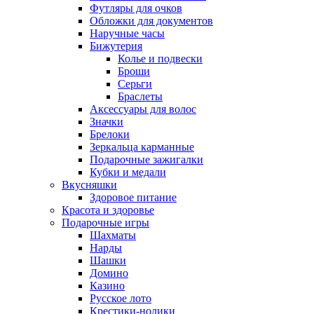
Футляры для очков
Обложки для документов
Наручные часы
Бижутерия
Колье и подвески
Броши
Серьги
Браслеты
Аксессуары для волос
Значки
Брелоки
Зеркальца карманные
Подарочные зажигалки
Кубки и медали
Вкусняшки
Здоровое питание
Красота и здоровье
Подарочные игры
Шахматы
Нарды
Шашки
Домино
Казино
Русское лото
Крестики-нолики