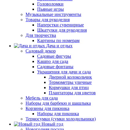
Головоломки
Пьяные игры
Музыкальные инструменты
Товары для рукоделия
Наперстки сувенирные
Шкатулки для рукоделия
Для творчества
Картины по номерам
Дача и отдых
Садовый декор
Садовые фигуры
Кашпо для сада
Садовые фонтаны
Украшения для дачи и сада
Дверной колокольчик
Термометры уличные
Кормушки для птиц
Плантаторы для цветов
Мебель для сада
Наборы для барбекю и шашлыка
Корзины для пикника
Наборы для пикника
Термосумки (сумки холодильники)
Новый год
Новогодняя посуда