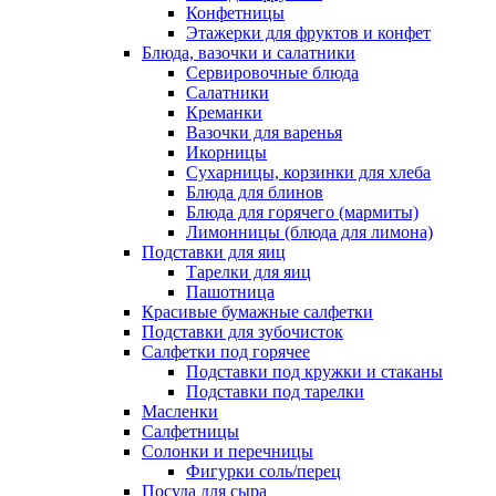
Конфетницы
Этажерки для фруктов и конфет
Блюда, вазочки и салатники
Сервировочные блюда
Салатники
Креманки
Вазочки для варенья
Икорницы
Сухарницы, корзинки для хлеба
Блюда для блинов
Блюда для горячего (мармиты)
Лимонницы (блюда для лимона)
Подставки для яиц
Тарелки для яиц
Пашотница
Красивые бумажные салфетки
Подставки для зубочисток
Салфетки под горячее
Подставки под кружки и стаканы
Подставки под тарелки
Масленки
Салфетницы
Солонки и перечницы
Фигурки соль/перец
Посуда для сыра