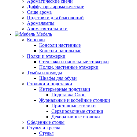
Ароматические свечи
Диффузоры ароматические
Саше арома
Подставки для благовоний
Аромалампы
Аромасветильники
Мебель
Консоли
Консоли настенные
Консоли напольные
Полки и этажерки
Стеллажи и напольные этажерки
Полки, настенные этажерки
Тумбы и комоды
Шкафы для обуви
Столики и подставки
Интерьерные подставки
Подставка Слон
Журнальные и кофейные столики
Приставные столики
Сервировочные столики
Декоративные столики
Обеденные столы
Стулья и кресла
Стулья