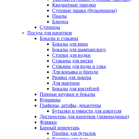
Квадратные тарелки
Суповые чашки (бульонницы)
Пиалы
Блюдца
Супницы
Посуда для напитков
Бокалы и стаканы
Бокалы для вина
Бокалы для шампанского
Стопки для водки
Стаканы для виски
Стаканы для воды и сока
Для коньяка и бренди
Рюмки для ликера
Для мартини
Бокалы для коктейлей
Пивные кружки и бокалы
Кувшины
Графины, штофы, декантеры
Бутылки и емкости для алкоголя
Диспенсеры для напитков (лимонадники)
Фляжки
Барный инвентарь
Пробки для бутылок
Ведерко для льда