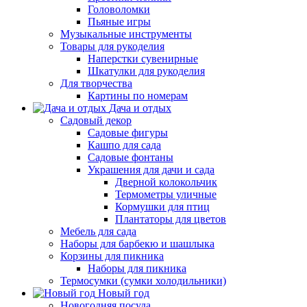
Головоломки
Пьяные игры
Музыкальные инструменты
Товары для рукоделия
Наперстки сувенирные
Шкатулки для рукоделия
Для творчества
Картины по номерам
Дача и отдых
Садовый декор
Садовые фигуры
Кашпо для сада
Садовые фонтаны
Украшения для дачи и сада
Дверной колокольчик
Термометры уличные
Кормушки для птиц
Плантаторы для цветов
Мебель для сада
Наборы для барбекю и шашлыка
Корзины для пикника
Наборы для пикника
Термосумки (сумки холодильники)
Новый год
Новогодняя посуда