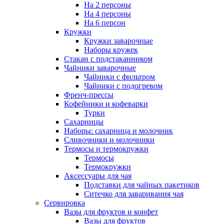
На 2 персоны
На 4 персоны
На 6 персон
Кружки
Кружки заварочные
Наборы кружек
Стакан с подстаканником
Чайники заварочные
Чайники с фильтром
Чайники с подогревом
Френч-прессы
Кофейники и кофеварки
Турки
Сахарницы
Наборы: сахарница и молочник
Сливочники и молочники
Термосы и термокружки
Термосы
Термокружки
Аксессуары для чая
Подставки для чайных пакетиков
Ситечко для заваривания чая
Сервировка
Вазы для фруктов и конфет
Вазы для фруктов