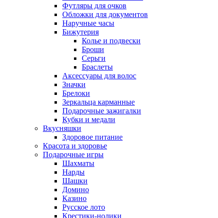
Футляры для очков
Обложки для документов
Наручные часы
Бижутерия
Колье и подвески
Броши
Серьги
Браслеты
Аксессуары для волос
Значки
Брелоки
Зеркальца карманные
Подарочные зажигалки
Кубки и медали
Вкусняшки
Здоровое питание
Красота и здоровье
Подарочные игры
Шахматы
Нарды
Шашки
Домино
Казино
Русское лото
Крестики-нолики