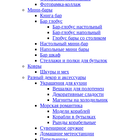
Фоторамка-коллаж
Мини-бары
Книга бар
Бар глобус
Бар-глобус настольный
Бар-глобус напольный
Глобус бары со столиком
Настольный мини-бар
Напольные мини бары
Бар шкаф
Стеллажи и полки для бутылок
Ковры
Шкуры и мех
Разный декор и аксессуары
Украшения для кухни
Вешалки для полотенец
Декоративные сладости
Магниты на холодильник
Морская романтика
Модели кораблей
Корабли в бутылках
Рынды корабельные
Сувенирное оружие
Домашние метеостанции
Пепельницы