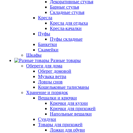
Декоративные стулья
Барные стулья
Складные стулья
Кресла
Кресла для отдыха
Кресла-качалки
Пуфы
Пуфы складные
Банкетки
Скамейки
Шкафы
Разные товары
Обереги для дома
Оберег домовой
Музыка ветра
Ловцы снов
Кошельковые талисманы
Хранение и порядок
Вешалки и крючки
Крючки для кухни
Крючки для прихожей
Напольные вешалки
Сундуки
Товары для прихожей
Ложки для обуви