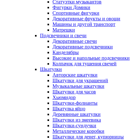
Статуэтки музыкантов
Фигурки Домики
Спортивные фигурки
Декоративные фрукты и овощи
Машины и другой транспорт
Матрешки
Подсвечники и свечи
Декоративные свечи
Декоративные подсвечники
Канделябры
Высокие и напольные подсвечники
Колпачок для тушения свечей
Шкатулки
Авторские шкатулки
Шкатулки для украшений
Музыкальные шкатулки
Шкатулки для часов
Хьюмидор
Шкатулки-фолианты
Шкатулка яйцо
Деревянные шкатулки
Шкатулки из змеевика
Шкатулки-сундучки
Металлические коробки
Шкатулки для денег, купюрницы