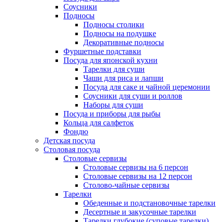
Соусники
Подносы
Подносы столики
Подносы на подушке
Декоративные подносы
Фуршетные подставки
Посуда для японской кухни
Тарелки для суши
Чаши для риса и лапши
Посуда для саке и чайной церемонии
Соусники для суши и роллов
Наборы для суши
Посуда и приборы для рыбы
Кольца для салфеток
Фондю
Детская посуда
Столовая посуда
Столовые сервизы
Столовые сервизы на 6 персон
Столовые сервизы на 12 персон
Столово-чайные сервизы
Тарелки
Обеденные и подстановочные тарелки
Десертные и закусочные тарелки
Тарелки глубокие (суповые тарелки)