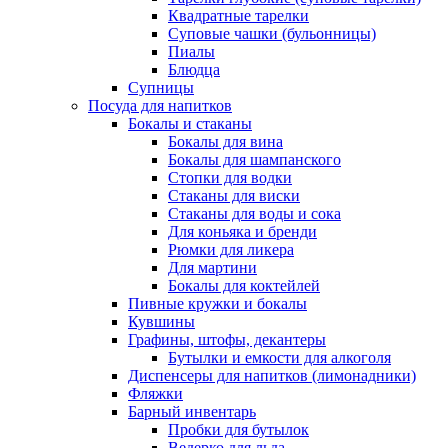
Квадратные тарелки
Суповые чашки (бульонницы)
Пиалы
Блюдца
Супницы
Посуда для напитков
Бокалы и стаканы
Бокалы для вина
Бокалы для шампанского
Стопки для водки
Стаканы для виски
Стаканы для воды и сока
Для коньяка и бренди
Рюмки для ликера
Для мартини
Бокалы для коктейлей
Пивные кружки и бокалы
Кувшины
Графины, штофы, декантеры
Бутылки и емкости для алкоголя
Диспенсеры для напитков (лимонадники)
Фляжки
Барный инвентарь
Пробки для бутылок
Ведерко для льда