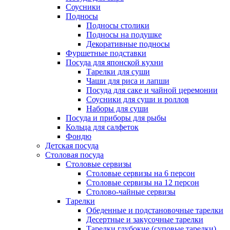
Соусники
Подносы
Подносы столики
Подносы на подушке
Декоративные подносы
Фуршетные подставки
Посуда для японской кухни
Тарелки для суши
Чаши для риса и лапши
Посуда для саке и чайной церемонии
Соусники для суши и роллов
Наборы для суши
Посуда и приборы для рыбы
Кольца для салфеток
Фондю
Детская посуда
Столовая посуда
Столовые сервизы
Столовые сервизы на 6 персон
Столовые сервизы на 12 персон
Столово-чайные сервизы
Тарелки
Обеденные и подстановочные тарелки
Десертные и закусочные тарелки
Тарелки глубокие (суповые тарелки)