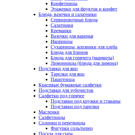
Конфетницы
Этажерки для фруктов и конфет
Блюда, вазочки и салатники
Сервировочные блюда
Салатники
Креманки
Вазочки для варенья
Икорницы
Сухарницы, корзинки для хлеба
Блюда для блинов
Блюда для горячего (мармиты)
Лимонницы (блюда для лимона)
Подставки для яиц
Тарелки для яиц
Пашотница
Красивые бумажные салфетки
Подставки для зубочисток
Салфетки под горячее
Подставки под кружки и стаканы
Подставки под тарелки
Масленки
Салфетницы
Солонки и перечницы
Фигурки соль/перец
Посуда для сыра