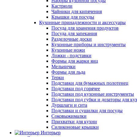
Наборы кухонной посуды
Кастрюли
Чайники для кипячения
Крышки для посуды
Кухонные принадлежности и аксессуары
Посуда для хранения продуктов
Посуда для запекания
Разделочные доски
Кухонные приборы и инструменты
Кухонные ножи
Ложки - подставки
Формы для жарки яиц
Мельнички
Формы для льда
Терки
Подставки для бумажных полотенец
Подставки под горячее
Подставки под кухонные инструменты
Подставки под губки и дозаторы для ку
Дуршлаги и сита
Подставки и сушилки для посуды
Соковыжималки
Прихватки для кухни
Силиконовые крышки
Интерьер