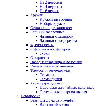
На 2 персоны
На 4 персоны
На 6 персон
Кружки
Кружки заварочные
Наборы кружек
Стакан с подстаканником
Чайники заварочные
Чайники с фильтром
Чайники с подогревом
Френч-прессы
Кофейники и кофеварки
Турки
Сахарницы
Наборы: сахарница и молочник
Сливочники и молочники
Термосы и термокружки
Термосы
Термокружки
Аксессуары для чая
Подставки для чайных пакетиков
Ситечко для заваривания чая
Сервировка
Вазы для фруктов и конфет
Вазы для фруктов