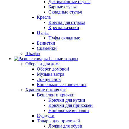
Декоративные стулья
Барные стулья
Складные стулья
Кресла
Кресла для отдыха
Кресла-качалки
Пуфы
Пуфы складные
Банкетки
Скамейки
Шкафы
Разные товары
Обереги для дома
Оберег домовой
Музыка ветра
Ловцы снов
Кошельковые талисманы
Хранение и порядок
Вешалки и крючки
Крючки для кухни
Крючки для прихожей
Напольные вешалки
Сундуки
Товары для прихожей
Ложки для обуви