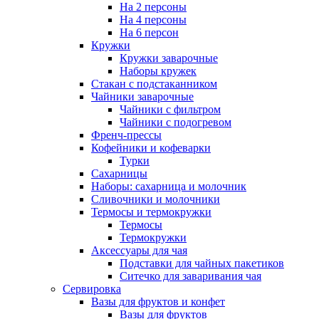
На 2 персоны
На 4 персоны
На 6 персон
Кружки
Кружки заварочные
Наборы кружек
Стакан с подстаканником
Чайники заварочные
Чайники с фильтром
Чайники с подогревом
Френч-прессы
Кофейники и кофеварки
Турки
Сахарницы
Наборы: сахарница и молочник
Сливочники и молочники
Термосы и термокружки
Термосы
Термокружки
Аксессуары для чая
Подставки для чайных пакетиков
Ситечко для заваривания чая
Сервировка
Вазы для фруктов и конфет
Вазы для фруктов