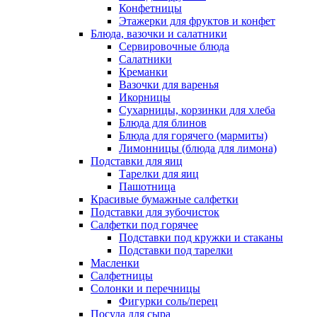
Конфетницы
Этажерки для фруктов и конфет
Блюда, вазочки и салатники
Сервировочные блюда
Салатники
Креманки
Вазочки для варенья
Икорницы
Сухарницы, корзинки для хлеба
Блюда для блинов
Блюда для горячего (мармиты)
Лимонницы (блюда для лимона)
Подставки для яиц
Тарелки для яиц
Пашотница
Красивые бумажные салфетки
Подставки для зубочисток
Салфетки под горячее
Подставки под кружки и стаканы
Подставки под тарелки
Масленки
Салфетницы
Солонки и перечницы
Фигурки соль/перец
Посуда для сыра