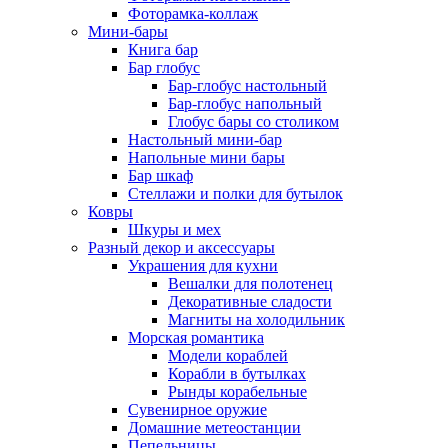
Фоторамка-коллаж
Мини-бары
Книга бар
Бар глобус
Бар-глобус настольный
Бар-глобус напольный
Глобус бары со столиком
Настольный мини-бар
Напольные мини бары
Бар шкаф
Стеллажи и полки для бутылок
Ковры
Шкуры и мех
Разный декор и аксессуары
Украшения для кухни
Вешалки для полотенец
Декоративные сладости
Магниты на холодильник
Морская романтика
Модели кораблей
Корабли в бутылках
Рынды корабельные
Сувенирное оружие
Домашние метеостанции
Пепельницы