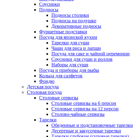
Соусники
Подносы
Подносы столики
Подносы на подушке
Декоративные подносы
Фуршетные подставки
Посуда для японской кухни
Тарелки для суши
Чаши для риса и лапши
Посуда для саке и чайной церемонии
Соусники для суши и роллов
Наборы для суши
Посуда и приборы для рыбы
Кольца для салфеток
Фондю
Детская посуда
Столовая посуда
Столовые сервизы
Столовые сервизы на 6 персон
Столовые сервизы на 12 персон
Столово-чайные сервизы
Тарелки
Обеденные и подстановочные тарелки
Десертные и закусочные тарелки
Тарелки глубокие (суповые тарелки)