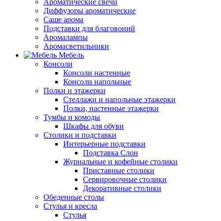
Ароматические свечи
Диффузоры ароматические
Саше арома
Подставки для благовоний
Аромалампы
Аромасветильники
Мебель
Консоли
Консоли настенные
Консоли напольные
Полки и этажерки
Стеллажи и напольные этажерки
Полки, настенные этажерки
Тумбы и комоды
Шкафы для обуви
Столики и подставки
Интерьерные подставки
Подставка Слон
Журнальные и кофейные столики
Приставные столики
Сервировочные столики
Декоративные столики
Обеденные столы
Стулья и кресла
Стулья