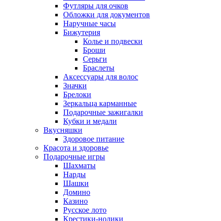
Футляры для очков
Обложки для документов
Наручные часы
Бижутерия
Колье и подвески
Броши
Серьги
Браслеты
Аксессуары для волос
Значки
Брелоки
Зеркальца карманные
Подарочные зажигалки
Кубки и медали
Вкусняшки
Здоровое питание
Красота и здоровье
Подарочные игры
Шахматы
Нарды
Шашки
Домино
Казино
Русское лото
Крестики-нолики