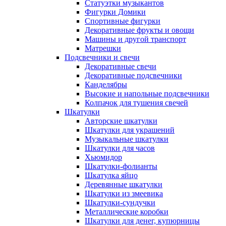
Статуэтки музыкантов
Фигурки Домики
Спортивные фигурки
Декоративные фрукты и овощи
Машины и другой транспорт
Матрешки
Подсвечники и свечи
Декоративные свечи
Декоративные подсвечники
Канделябры
Высокие и напольные подсвечники
Колпачок для тушения свечей
Шкатулки
Авторские шкатулки
Шкатулки для украшений
Музыкальные шкатулки
Шкатулки для часов
Хьюмидор
Шкатулки-фолианты
Шкатулка яйцо
Деревянные шкатулки
Шкатулки из змеевика
Шкатулки-сундучки
Металлические коробки
Шкатулки для денег, купюрницы