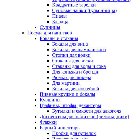
Квадратные тарелки
Суповые чашки (бульонницы)
Пиалы
Блюдца
Супницы
Посуда для напитков
Бокалы и стаканы
Бокалы для вина
Бокалы для шампанского
Стопки для водки
Стаканы для виски
Стаканы для воды и сока
Для коньяка и бренди
Рюмки для ликера
Для мартини
Бокалы для коктейлей
Пивные кружки и бокалы
Кувшины
Графины, штофы, декантеры
Бутылки и емкости для алкоголя
Диспенсеры для напитков (лимонадники)
Фляжки
Барный инвентарь
Пробки для бутылок
Ведерко для льда