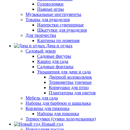
Головоломки
Пьяные игры
Музыкальные инструменты
Товары для рукоделия
Наперстки сувенирные
Шкатулки для рукоделия
Для творчества
Картины по номерам
Дача и отдых
Садовый декор
Садовые фигуры
Кашпо для сада
Садовые фонтаны
Украшения для дачи и сада
Дверной колокольчик
Термометры уличные
Кормушки для птиц
Плантаторы для цветов
Мебель для сада
Наборы для барбекю и шашлыка
Корзины для пикника
Наборы для пикника
Термосумки (сумки холодильники)
Новый год
Новогодняя посуда