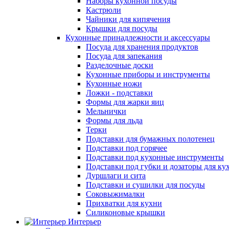
Наборы кухонной посуды
Кастрюли
Чайники для кипячения
Крышки для посуды
Кухонные принадлежности и аксессуары
Посуда для хранения продуктов
Посуда для запекания
Разделочные доски
Кухонные приборы и инструменты
Кухонные ножи
Ложки - подставки
Формы для жарки яиц
Мельнички
Формы для льда
Терки
Подставки для бумажных полотенец
Подставки под горячее
Подставки под кухонные инструменты
Подставки под губки и дозаторы для ку
Дуршлаги и сита
Подставки и сушилки для посуды
Соковыжималки
Прихватки для кухни
Силиконовые крышки
Интерьер