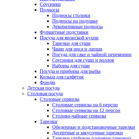
Соусники
Подносы
Подносы столики
Подносы на подушке
Декоративные подносы
Фуршетные подставки
Посуда для японской кухни
Тарелки для суши
Чаши для риса и лапши
Посуда для саке и чайной церемонии
Соусники для суши и роллов
Наборы для суши
Посуда и приборы для рыбы
Кольца для салфеток
Фондю
Детская посуда
Столовая посуда
Столовые сервизы
Столовые сервизы на 6 персон
Столовые сервизы на 12 персон
Столово-чайные сервизы
Тарелки
Обеденные и подстановочные тарелки
Десертные и закусочные тарелки
Тарелки глубокие (суповые тарелки)