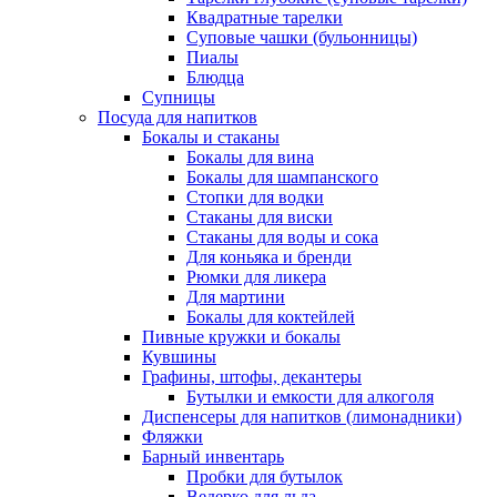
Квадратные тарелки
Суповые чашки (бульонницы)
Пиалы
Блюдца
Супницы
Посуда для напитков
Бокалы и стаканы
Бокалы для вина
Бокалы для шампанского
Стопки для водки
Стаканы для виски
Стаканы для воды и сока
Для коньяка и бренди
Рюмки для ликера
Для мартини
Бокалы для коктейлей
Пивные кружки и бокалы
Кувшины
Графины, штофы, декантеры
Бутылки и емкости для алкоголя
Диспенсеры для напитков (лимонадники)
Фляжки
Барный инвентарь
Пробки для бутылок
Ведерко для льда