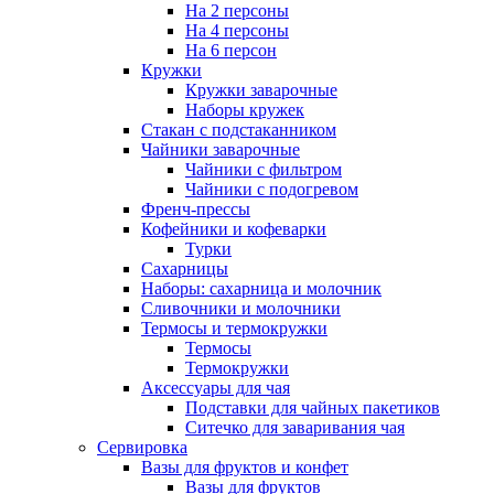
На 2 персоны
На 4 персоны
На 6 персон
Кружки
Кружки заварочные
Наборы кружек
Стакан с подстаканником
Чайники заварочные
Чайники с фильтром
Чайники с подогревом
Френч-прессы
Кофейники и кофеварки
Турки
Сахарницы
Наборы: сахарница и молочник
Сливочники и молочники
Термосы и термокружки
Термосы
Термокружки
Аксессуары для чая
Подставки для чайных пакетиков
Ситечко для заваривания чая
Сервировка
Вазы для фруктов и конфет
Вазы для фруктов