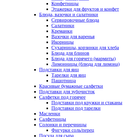
Конфетницы
Этажерки для фруктов и конфет
Блюда, вазочки и салатники
Сервировочные блюда
Салатники
Креманки
Вазочки для варенья
Икорницы
Сухарницы, корзинки для хлеба
Блюда для блинов
Блюда для горячего (мармиты)
Лимонницы (блюда для лимона)
Подставки для яиц
Тарелки для яиц
Пашотница
Красивые бумажные салфетки
Подставки для зубочисток
Салфетки под горячее
Подставки под кружки и стаканы
Подставки под тарелки
Масленки
Салфетницы
Солонки и перечницы
Фигурки соль/перец
Посуда для сыра