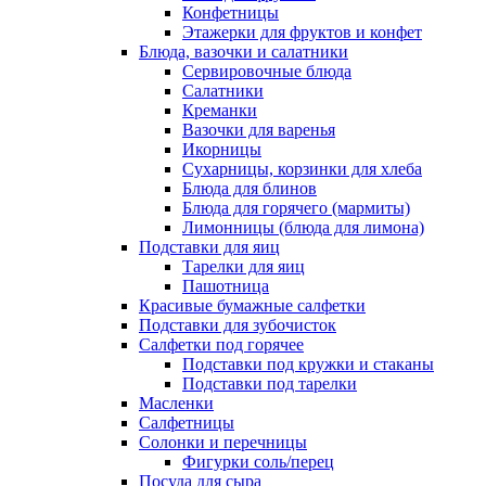
Конфетницы
Этажерки для фруктов и конфет
Блюда, вазочки и салатники
Сервировочные блюда
Салатники
Креманки
Вазочки для варенья
Икорницы
Сухарницы, корзинки для хлеба
Блюда для блинов
Блюда для горячего (мармиты)
Лимонницы (блюда для лимона)
Подставки для яиц
Тарелки для яиц
Пашотница
Красивые бумажные салфетки
Подставки для зубочисток
Салфетки под горячее
Подставки под кружки и стаканы
Подставки под тарелки
Масленки
Салфетницы
Солонки и перечницы
Фигурки соль/перец
Посуда для сыра