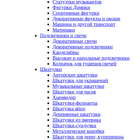
Статуэтки музыкантов
Фигурки Домики
Спортивные фигурки
Декоративные фрукты и овощи
Машины и другой транспорт
Матрешки
Подсвечники и свечи
Декоративные свечи
Декоративные подсвечники
Канделябры
Высокие и напольные подсвечники
Колпачок для тушения свечей
Шкатулки
Авторские шкатулки
Шкатулки для украшений
Музыкальные шкатулки
Шкатулки для часов
Хьюмидор
Шкатулки-фолианты
Шкатулка яйцо
Деревянные шкатулки
Шкатулки из змеевика
Шкатулки-сундучки
Металлические коробки
Шкатулки для денег, купюрницы