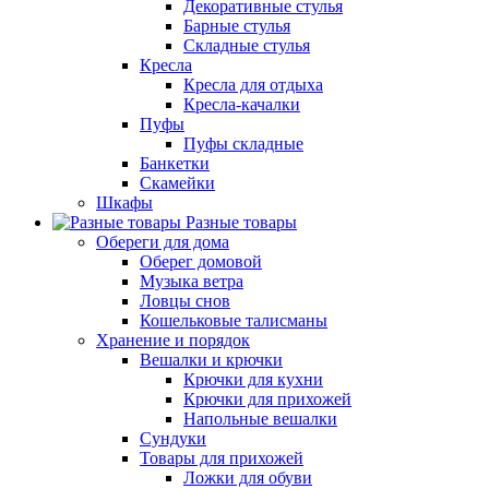
Декоративные стулья
Барные стулья
Складные стулья
Кресла
Кресла для отдыха
Кресла-качалки
Пуфы
Пуфы складные
Банкетки
Скамейки
Шкафы
Разные товары
Обереги для дома
Оберег домовой
Музыка ветра
Ловцы снов
Кошельковые талисманы
Хранение и порядок
Вешалки и крючки
Крючки для кухни
Крючки для прихожей
Напольные вешалки
Сундуки
Товары для прихожей
Ложки для обуви