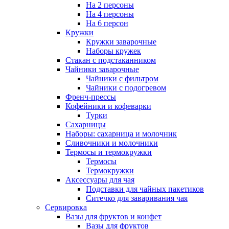
На 2 персоны
На 4 персоны
На 6 персон
Кружки
Кружки заварочные
Наборы кружек
Стакан с подстаканником
Чайники заварочные
Чайники с фильтром
Чайники с подогревом
Френч-прессы
Кофейники и кофеварки
Турки
Сахарницы
Наборы: сахарница и молочник
Сливочники и молочники
Термосы и термокружки
Термосы
Термокружки
Аксессуары для чая
Подставки для чайных пакетиков
Ситечко для заваривания чая
Сервировка
Вазы для фруктов и конфет
Вазы для фруктов