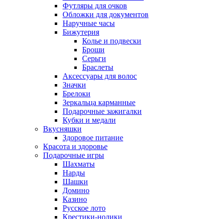
Футляры для очков
Обложки для документов
Наручные часы
Бижутерия
Колье и подвески
Броши
Серьги
Браслеты
Аксессуары для волос
Значки
Брелоки
Зеркальца карманные
Подарочные зажигалки
Кубки и медали
Вкусняшки
Здоровое питание
Красота и здоровье
Подарочные игры
Шахматы
Нарды
Шашки
Домино
Казино
Русское лото
Крестики-нолики