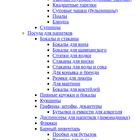
Квадратные тарелки
Суповые чашки (бульонницы)
Пиалы
Блюдца
Супницы
Посуда для напитков
Бокалы и стаканы
Бокалы для вина
Бокалы для шампанского
Стопки для водки
Стаканы для виски
Стаканы для воды и сока
Для коньяка и бренди
Рюмки для ликера
Для мартини
Бокалы для коктейлей
Пивные кружки и бокалы
Кувшины
Графины, штофы, декантеры
Бутылки и емкости для алкоголя
Диспенсеры для напитков (лимонадники)
Фляжки
Барный инвентарь
Пробки для бутылок
Ведерко для льда