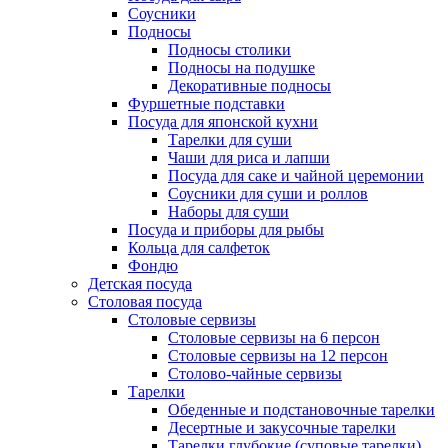
Соусники
Подносы
Подносы столики
Подносы на подушке
Декоративные подносы
Фуршетные подставки
Посуда для японской кухни
Тарелки для суши
Чаши для риса и лапши
Посуда для саке и чайной церемонии
Соусники для суши и роллов
Наборы для суши
Посуда и приборы для рыбы
Кольца для салфеток
Фондю
Детская посуда
Столовая посуда
Столовые сервизы
Столовые сервизы на 6 персон
Столовые сервизы на 12 персон
Столово-чайные сервизы
Тарелки
Обеденные и подстановочные тарелки
Десертные и закусочные тарелки
Тарелки глубокие (суповые тарелки)