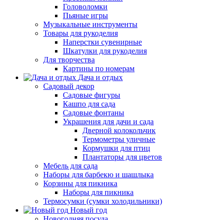
Головоломки
Пьяные игры
Музыкальные инструменты
Товары для рукоделия
Наперстки сувенирные
Шкатулки для рукоделия
Для творчества
Картины по номерам
Дача и отдых
Садовый декор
Садовые фигуры
Кашпо для сада
Садовые фонтаны
Украшения для дачи и сада
Дверной колокольчик
Термометры уличные
Кормушки для птиц
Плантаторы для цветов
Мебель для сада
Наборы для барбекю и шашлыка
Корзины для пикника
Наборы для пикника
Термосумки (сумки холодильники)
Новый год
Новогодняя посуда