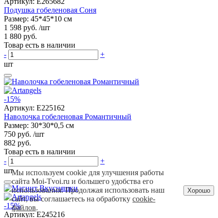
Артикул:
E265682
Подушка гобеленовая Соня
Размер: 45*45*10 см
1 598 руб.
/шт
1 880 руб.
Товар есть в наличии
-
+
шт
-15%
Артикул:
E225162
Наволочка гобеленовая Романтичный
Размер: 30*30*0,5 см
750 руб.
/шт
882 руб.
Товар есть в наличии
-
+
шт
Мы используем cookie для улучшения работы
сайта Moi-Tvoi.ru и большего удобства его
использования. Продолжая использовать наш
Хорошо
сайт, вы соглашаетесь на обработку
cookie-
-15%
файлов
.
Артикул:
E245216