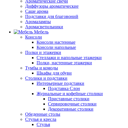
Ароматические свечи
Диффузоры ароматические
Саше арома
Подставки для благовоний
Аромалампы
Аромасветильники
Мебель
Консоли
Консоли настенные
Консоли напольные
Полки и этажерки
Стеллажи и напольные этажерки
Полки, настенные этажерки
Тумбы и комоды
Шкафы для обуви
Столики и подставки
Интерьерные подставки
Подставка Слон
Журнальные и кофейные столики
Приставные столики
Сервировочные столики
Декоративные столики
Обеденные столы
Стулья и кресла
Стулья