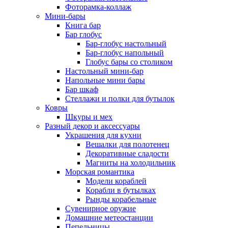
Фоторамка-коллаж
Мини-бары
Книга бар
Бар глобус
Бар-глобус настольный
Бар-глобус напольный
Глобус бары со столиком
Настольный мини-бар
Напольные мини бары
Бар шкаф
Стеллажи и полки для бутылок
Ковры
Шкуры и мех
Разный декор и аксессуары
Украшения для кухни
Вешалки для полотенец
Декоративные сладости
Магниты на холодильник
Морская романтика
Модели кораблей
Корабли в бутылках
Рынды корабельные
Сувенирное оружие
Домашние метеостанции
Пепельницы