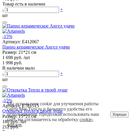
Товар есть в наличии
-
+
шт
-15%
Артикул:
E412067
Панно керамическое Ангел удачи
Размер: 21*21 см
1 698 руб.
/шт
1 998 руб.
В наличии мало
-
+
шт
-15%
Мы используем cookie для улучшения работы
Артикул:
E781515
сайта Moi-Tvoi.ru и большего удобства его
Открытка Тепло в твоей душе
использования. Продолжая использовать наш
Хорошо
Размер: 15*21 см
сайт, вы соглашаетесь на обработку
cookie-
180 руб.
/шт
файлов
.
212 руб.