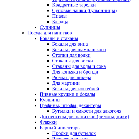
Квадратные тарелки
Суповые чашки (бульонницы)
Пиалы
Блюдца
Супницы
Посуда для напитков
Бокалы и стаканы
Бокалы для вина
Бокалы для шампанского
Стопки для водки
Стаканы для виски
Стаканы для воды и сока
Для коньяка и бренди
Рюмки для ликера
Для мартини
Бокалы для коктейлей
Пивные кружки и бокалы
Кувшины
Графины, штофы, декантеры
Бутылки и емкости для алкоголя
Диспенсеры для напитков (лимонадники)
Фляжки
Барный инвентарь
Пробки для бутылок
Ведерко для льда