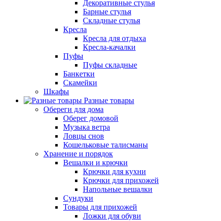
Декоративные стулья
Барные стулья
Складные стулья
Кресла
Кресла для отдыха
Кресла-качалки
Пуфы
Пуфы складные
Банкетки
Скамейки
Шкафы
Разные товары
Обереги для дома
Оберег домовой
Музыка ветра
Ловцы снов
Кошельковые талисманы
Хранение и порядок
Вешалки и крючки
Крючки для кухни
Крючки для прихожей
Напольные вешалки
Сундуки
Товары для прихожей
Ложки для обуви