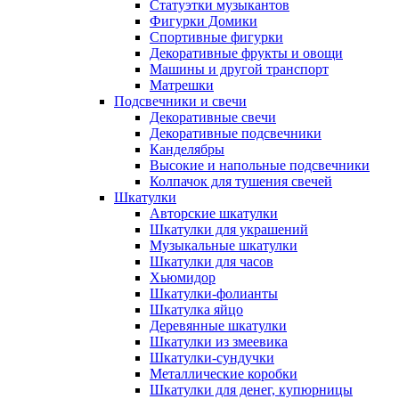
Статуэтки музыкантов
Фигурки Домики
Спортивные фигурки
Декоративные фрукты и овощи
Машины и другой транспорт
Матрешки
Подсвечники и свечи
Декоративные свечи
Декоративные подсвечники
Канделябры
Высокие и напольные подсвечники
Колпачок для тушения свечей
Шкатулки
Авторские шкатулки
Шкатулки для украшений
Музыкальные шкатулки
Шкатулки для часов
Хьюмидор
Шкатулки-фолианты
Шкатулка яйцо
Деревянные шкатулки
Шкатулки из змеевика
Шкатулки-сундучки
Металлические коробки
Шкатулки для денег, купюрницы