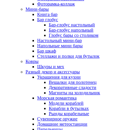
Фоторамка-коллаж
Мини-бары
Книга бар
Бар глобус
Бар-глобус настольный
Бар-глобус напольный
Глобус бары со столиком
Настольный мини-бар
Напольные мини бары
Бар шкаф
Стеллажи и полки для бутылок
Ковры
Шкуры и мех
Разный декор и аксессуары
Украшения для кухни
Вешалки для полотенец
Декоративные сладости
Магниты на холодильник
Морская романтика
Модели кораблей
Корабли в бутылках
Рынды корабельные
Сувенирное оружие
Домашние метеостанции
Пепельницы