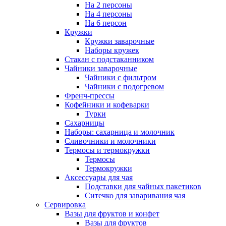
На 2 персоны
На 4 персоны
На 6 персон
Кружки
Кружки заварочные
Наборы кружек
Стакан с подстаканником
Чайники заварочные
Чайники с фильтром
Чайники с подогревом
Френч-прессы
Кофейники и кофеварки
Турки
Сахарницы
Наборы: сахарница и молочник
Сливочники и молочники
Термосы и термокружки
Термосы
Термокружки
Аксессуары для чая
Подставки для чайных пакетиков
Ситечко для заваривания чая
Сервировка
Вазы для фруктов и конфет
Вазы для фруктов