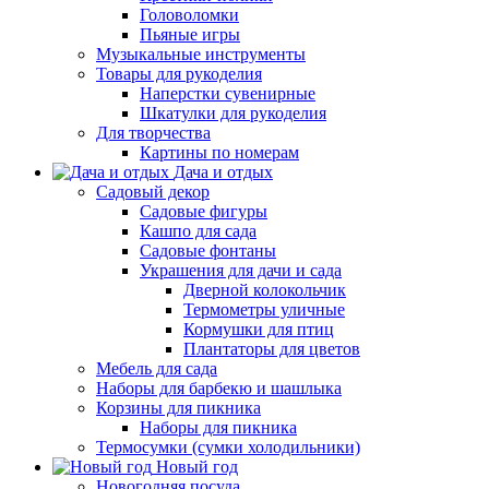
Головоломки
Пьяные игры
Музыкальные инструменты
Товары для рукоделия
Наперстки сувенирные
Шкатулки для рукоделия
Для творчества
Картины по номерам
Дача и отдых
Садовый декор
Садовые фигуры
Кашпо для сада
Садовые фонтаны
Украшения для дачи и сада
Дверной колокольчик
Термометры уличные
Кормушки для птиц
Плантаторы для цветов
Мебель для сада
Наборы для барбекю и шашлыка
Корзины для пикника
Наборы для пикника
Термосумки (сумки холодильники)
Новый год
Новогодняя посуда