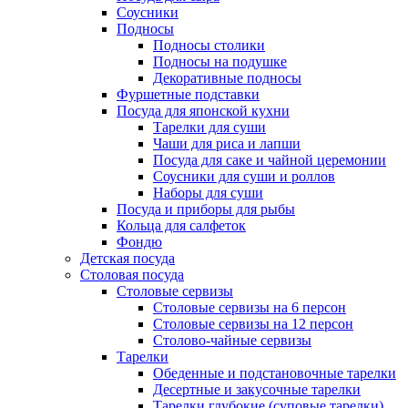
Соусники
Подносы
Подносы столики
Подносы на подушке
Декоративные подносы
Фуршетные подставки
Посуда для японской кухни
Тарелки для суши
Чаши для риса и лапши
Посуда для саке и чайной церемонии
Соусники для суши и роллов
Наборы для суши
Посуда и приборы для рыбы
Кольца для салфеток
Фондю
Детская посуда
Столовая посуда
Столовые сервизы
Столовые сервизы на 6 персон
Столовые сервизы на 12 персон
Столово-чайные сервизы
Тарелки
Обеденные и подстановочные тарелки
Десертные и закусочные тарелки
Тарелки глубокие (суповые тарелки)