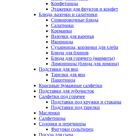
Конфетницы
Этажерки для фруктов и конфет
Блюда, вазочки и салатники
Сервировочные блюда
Салатники
Креманки
Вазочки для варенья
Икорницы
Сухарницы, корзинки для хлеба
Блюда для блинов
Блюда для горячего (мармиты)
Лимонницы (блюда для лимона)
Подставки для яиц
Тарелки для яиц
Пашотница
Красивые бумажные салфетки
Подставки для зубочисток
Салфетки под горячее
Подставки под кружки и стаканы
Подставки под тарелки
Масленки
Салфетницы
Солонки и перечницы
Фигурки соль/перец
Посуда для сыра