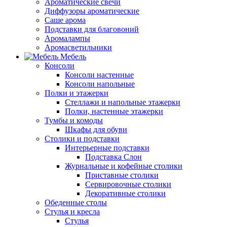
Ароматические свечи
Диффузоры ароматические
Саше арома
Подставки для благовоний
Аромалампы
Аромасветильники
Мебель
Консоли
Консоли настенные
Консоли напольные
Полки и этажерки
Стеллажи и напольные этажерки
Полки, настенные этажерки
Тумбы и комоды
Шкафы для обуви
Столики и подставки
Интерьерные подставки
Подставка Слон
Журнальные и кофейные столики
Приставные столики
Сервировочные столики
Декоративные столики
Обеденные столы
Стулья и кресла
Стулья