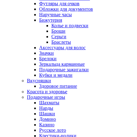
Футляры для очков
Обложки для документов
Наручные часы
Бижутерия
Колье и подвески
Броши
Серьги
Браслеты
Аксессуары для волос
Значки
Брелоки
Зеркальца карманные
Подарочные зажигалки
Кубки и медали
Вкусняшки
Здоровое питание
Красота и здоровье
Подарочные игры
Шахматы
Нарды
Шашки
Домино
Казино
Русское лото
Крестики-нолики