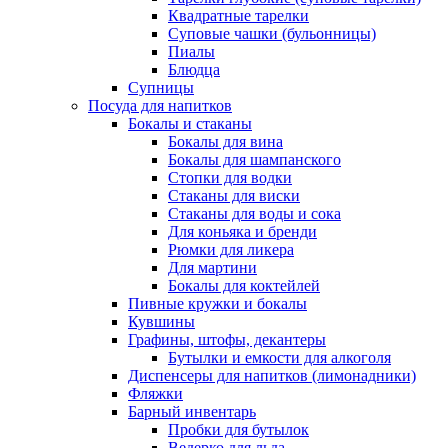
Квадратные тарелки
Суповые чашки (бульонницы)
Пиалы
Блюдца
Супницы
Посуда для напитков
Бокалы и стаканы
Бокалы для вина
Бокалы для шампанского
Стопки для водки
Стаканы для виски
Стаканы для воды и сока
Для коньяка и бренди
Рюмки для ликера
Для мартини
Бокалы для коктейлей
Пивные кружки и бокалы
Кувшины
Графины, штофы, декантеры
Бутылки и емкости для алкоголя
Диспенсеры для напитков (лимонадники)
Фляжки
Барный инвентарь
Пробки для бутылок
Ведерко для льда