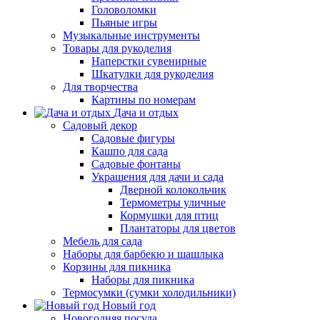
Головоломки
Пьяные игры
Музыкальные инструменты
Товары для рукоделия
Наперстки сувенирные
Шкатулки для рукоделия
Для творчества
Картины по номерам
Дача и отдых
Садовый декор
Садовые фигуры
Кашпо для сада
Садовые фонтаны
Украшения для дачи и сада
Дверной колокольчик
Термометры уличные
Кормушки для птиц
Плантаторы для цветов
Мебель для сада
Наборы для барбекю и шашлыка
Корзины для пикника
Наборы для пикника
Термосумки (сумки холодильники)
Новый год
Новогодняя посуда