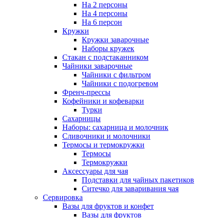
На 2 персоны
На 4 персоны
На 6 персон
Кружки
Кружки заварочные
Наборы кружек
Стакан с подстаканником
Чайники заварочные
Чайники с фильтром
Чайники с подогревом
Френч-прессы
Кофейники и кофеварки
Турки
Сахарницы
Наборы: сахарница и молочник
Сливочники и молочники
Термосы и термокружки
Термосы
Термокружки
Аксессуары для чая
Подставки для чайных пакетиков
Ситечко для заваривания чая
Сервировка
Вазы для фруктов и конфет
Вазы для фруктов