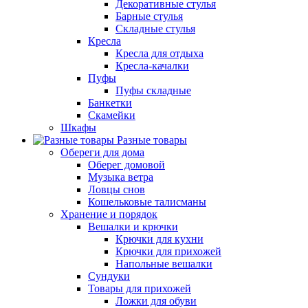
Декоративные стулья
Барные стулья
Складные стулья
Кресла
Кресла для отдыха
Кресла-качалки
Пуфы
Пуфы складные
Банкетки
Скамейки
Шкафы
Разные товары
Обереги для дома
Оберег домовой
Музыка ветра
Ловцы снов
Кошельковые талисманы
Хранение и порядок
Вешалки и крючки
Крючки для кухни
Крючки для прихожей
Напольные вешалки
Сундуки
Товары для прихожей
Ложки для обуви