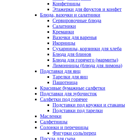
Конфетницы
Этажерки для фруктов и конфет
Блюда, вазочки и салатники
Сервировочные блюда
Салатники
Креманки
Вазочки для варенья
Икорницы
Сухарницы, корзинки для хлеба
Блюда для блинов
Блюда для горячего (мармиты)
Лимонницы (блюда для лимона)
Подставки для яиц
Тарелки для яиц
Пашотница
Красивые бумажные салфетки
Подставки для зубочисток
Салфетки под горячее
Подставки под кружки и стаканы
Подставки под тарелки
Масленки
Салфетницы
Солонки и перечницы
Фигурки соль/перец
Посуда для сыра