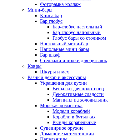
Фоторамка-коллаж
Мини-бары
Книга бар
Бар глобус
Бар-глобус настольный
Бар-глобус напольный
Глобус бары со столиком
Настольный мини-бар
Напольные мини бары
Бар шкаф
Стеллажи и полки для бутылок
Ковры
Шкуры и мех
Разный декор и аксессуары
Украшения для кухни
Вешалки для полотенец
Декоративные сладости
Магниты на холодильник
Морская романтика
Модели кораблей
Корабли в бутылках
Рынды корабельные
Сувенирное оружие
Домашние метеостанции
Пепельницы