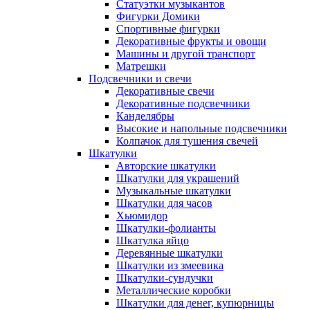
Статуэтки музыкантов
Фигурки Домики
Спортивные фигурки
Декоративные фрукты и овощи
Машины и другой транспорт
Матрешки
Подсвечники и свечи
Декоративные свечи
Декоративные подсвечники
Канделябры
Высокие и напольные подсвечники
Колпачок для тушения свечей
Шкатулки
Авторские шкатулки
Шкатулки для украшений
Музыкальные шкатулки
Шкатулки для часов
Хьюмидор
Шкатулки-фолианты
Шкатулка яйцо
Деревянные шкатулки
Шкатулки из змеевика
Шкатулки-сундучки
Металлические коробки
Шкатулки для денег, купюрницы