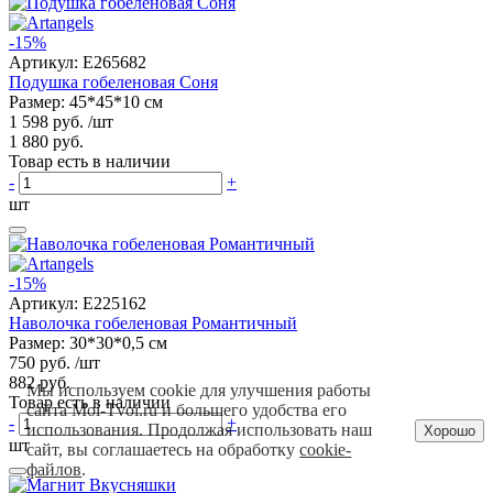
-15%
Артикул:
E265682
Подушка гобеленовая Соня
Размер: 45*45*10 см
1 598 руб.
/шт
1 880 руб.
Товар есть в наличии
-
+
шт
-15%
Артикул:
E225162
Наволочка гобеленовая Романтичный
Размер: 30*30*0,5 см
750 руб.
/шт
882 руб.
Мы используем cookie для улучшения работы
Товар есть в наличии
сайта Moi-Tvoi.ru и большего удобства его
-
+
использования. Продолжая использовать наш
Хорошо
шт
сайт, вы соглашаетесь на обработку
cookie-
файлов
.