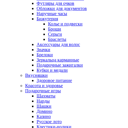
Футляры для очков
Обложки для документов
Наручные часы
Бижутерия
Колье и подвески
Броши
Серьги
Браслеты
Аксессуары для волос
Значки
Брелоки
Зеркальца карманные
Подарочные зажигалки
Кубки и медали
Вкусняшки
Здоровое питание
Красота и здоровье
Подарочные игры
Шахматы
Нарды
Шашки
Домино
Казино
Русское лото
Крестики-нолики