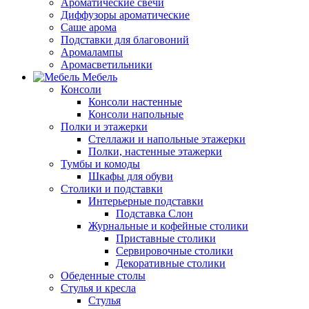
Ароматические свечи
Диффузоры ароматические
Саше арома
Подставки для благовоний
Аромалампы
Аромасветильники
Мебель
Консоли
Консоли настенные
Консоли напольные
Полки и этажерки
Стеллажи и напольные этажерки
Полки, настенные этажерки
Тумбы и комоды
Шкафы для обуви
Столики и подставки
Интерьерные подставки
Подставка Слон
Журнальные и кофейные столики
Приставные столики
Сервировочные столики
Декоративные столики
Обеденные столы
Стулья и кресла
Стулья