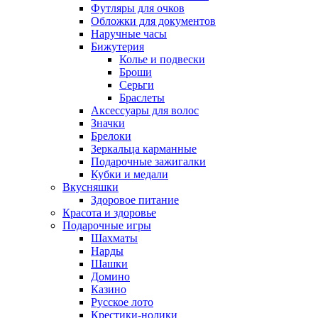
Футляры для очков
Обложки для документов
Наручные часы
Бижутерия
Колье и подвески
Броши
Серьги
Браслеты
Аксессуары для волос
Значки
Брелоки
Зеркальца карманные
Подарочные зажигалки
Кубки и медали
Вкусняшки
Здоровое питание
Красота и здоровье
Подарочные игры
Шахматы
Нарды
Шашки
Домино
Казино
Русское лото
Крестики-нолики