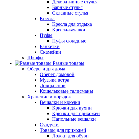
Декоративные стулья
Барные стулья
Складные стулья
Кресла
Кресла для отдыха
Кресла-качалки
Пуфы
Пуфы складные
Банкетки
Скамейки
Шкафы
Разные товары
Обереги для дома
Оберег домовой
Музыка ветра
Ловцы снов
Кошельковые талисманы
Хранение и порядок
Вешалки и крючки
Крючки для кухни
Крючки для прихожей
Напольные вешалки
Сундуки
Товары для прихожей
Ложки для обуви