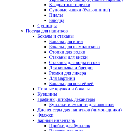
Квадратные тарелки
Суповые чашки (бульонницы)
Пиалы
Блюдца
Супницы
Посуда для напитков
Бокалы и стаканы
Бокалы для вина
Бокалы для шампанского
Стопки для водки
Стаканы для виски
Стаканы для воды и сока
Для коньяка и бренди
Рюмки для ликера
Для мартини
Бокалы для коктейлей
Пивные кружки и бокалы
Кувшины
Графины, штофы, декантеры
Бутылки и емкости для алкоголя
Диспенсеры для напитков (лимонадники)
Фляжки
Барный инвентарь
Пробки для бутылок
Ведерко для льда