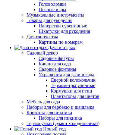
Головоломки
Пьяные игры
Музыкальные инструменты
Товары для рукоделия
Наперстки сувенирные
Шкатулки для рукоделия
Для творчества
Картины по номерам
Дача и отдых
Садовый декор
Садовые фигуры
Кашпо для сада
Садовые фонтаны
Украшения для дачи и сада
Дверной колокольчик
Термометры уличные
Кормушки для птиц
Плантаторы для цветов
Мебель для сада
Наборы для барбекю и шашлыка
Корзины для пикника
Наборы для пикника
Термосумки (сумки холодильники)
Новый год
Новогодняя посуда