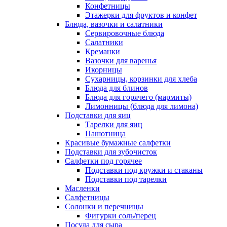
Конфетницы
Этажерки для фруктов и конфет
Блюда, вазочки и салатники
Сервировочные блюда
Салатники
Креманки
Вазочки для варенья
Икорницы
Сухарницы, корзинки для хлеба
Блюда для блинов
Блюда для горячего (мармиты)
Лимонницы (блюда для лимона)
Подставки для яиц
Тарелки для яиц
Пашотница
Красивые бумажные салфетки
Подставки для зубочисток
Салфетки под горячее
Подставки под кружки и стаканы
Подставки под тарелки
Масленки
Салфетницы
Солонки и перечницы
Фигурки соль/перец
Посуда для сыра