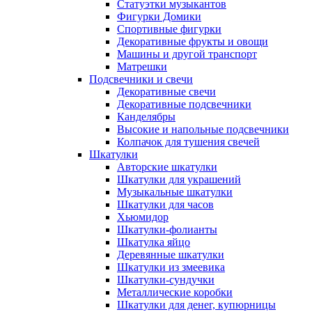
Статуэтки музыкантов
Фигурки Домики
Спортивные фигурки
Декоративные фрукты и овощи
Машины и другой транспорт
Матрешки
Подсвечники и свечи
Декоративные свечи
Декоративные подсвечники
Канделябры
Высокие и напольные подсвечники
Колпачок для тушения свечей
Шкатулки
Авторские шкатулки
Шкатулки для украшений
Музыкальные шкатулки
Шкатулки для часов
Хьюмидор
Шкатулки-фолианты
Шкатулка яйцо
Деревянные шкатулки
Шкатулки из змеевика
Шкатулки-сундучки
Металлические коробки
Шкатулки для денег, купюрницы