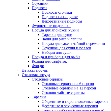
Соусники
Подносы
Подносы столики
Подносы на подушке
Декоративные подносы
Фуршетные подставки
Посуда для японской кухни
Тарелки для суши
Чаши для риса и лапши
Посуда для саке и чайной церемонии
Соусники для суши и роллов
Наборы для суши
Посуда и приборы для рыбы
Кольца для салфеток
Фондю
Детская посуда
Столовая посуда
Столовые сервизы
Столовые сервизы на 6 персон
Столовые сервизы на 12 персон
Столово-чайные сервизы
Тарелки
Обеденные и подстановочные тарелки
Десертные и закусочные тарелки
Тарелки глубокие (суповые тарелки)