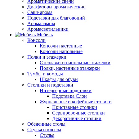
Ароматические свечи
Диффузоры ароматические
Саше арома
Подставки для благовоний
Аромалампы
Аромасветильники
Мебель
Консоли
Консоли настенные
Консоли напольные
Полки и этажерки
Стеллажи и напольные этажерки
Полки, настенные этажерки
Тумбы и комоды
Шкафы для обуви
Столики и подставки
Интерьерные подставки
Подставка Слон
Журнальные и кофейные столики
Приставные столики
Сервировочные столики
Декоративные столики
Обеденные столы
Стулья и кресла
Стулья