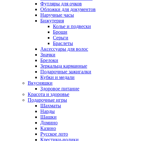
Футляры для очков
Обложки для документов
Наручные часы
Бижутерия
Колье и подвески
Броши
Серьги
Браслеты
Аксессуары для волос
Значки
Брелоки
Зеркальца карманные
Подарочные зажигалки
Кубки и медали
Вкусняшки
Здоровое питание
Красота и здоровье
Подарочные игры
Шахматы
Нарды
Шашки
Домино
Казино
Русское лото
Крестики-нолики