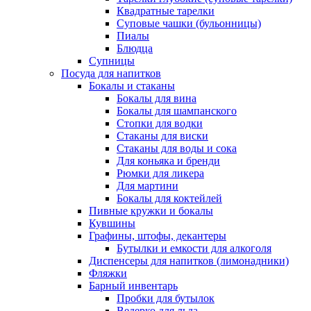
Квадратные тарелки
Суповые чашки (бульонницы)
Пиалы
Блюдца
Супницы
Посуда для напитков
Бокалы и стаканы
Бокалы для вина
Бокалы для шампанского
Стопки для водки
Стаканы для виски
Стаканы для воды и сока
Для коньяка и бренди
Рюмки для ликера
Для мартини
Бокалы для коктейлей
Пивные кружки и бокалы
Кувшины
Графины, штофы, декантеры
Бутылки и емкости для алкоголя
Диспенсеры для напитков (лимонадники)
Фляжки
Барный инвентарь
Пробки для бутылок
Ведерко для льда