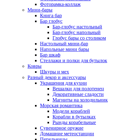
Фоторамка-коллаж
Мини-бары
Книга бар
Бар глобус
Бар-глобус настольный
Бар-глобус напольный
Глобус бары со столиком
Настольный мини-бар
Напольные мини бары
Бар шкаф
Стеллажи и полки для бутылок
Ковры
Шкуры и мех
Разный декор и аксессуары
Украшения для кухни
Вешалки для полотенец
Декоративные сладости
Магниты на холодильник
Морская романтика
Модели кораблей
Корабли в бутылках
Рынды корабельные
Сувенирное оружие
Домашние метеостанции
Пепельницы