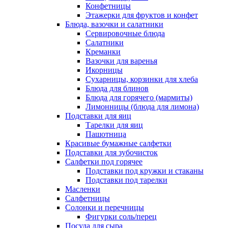
Конфетницы
Этажерки для фруктов и конфет
Блюда, вазочки и салатники
Сервировочные блюда
Салатники
Креманки
Вазочки для варенья
Икорницы
Сухарницы, корзинки для хлеба
Блюда для блинов
Блюда для горячего (мармиты)
Лимонницы (блюда для лимона)
Подставки для яиц
Тарелки для яиц
Пашотница
Красивые бумажные салфетки
Подставки для зубочисток
Салфетки под горячее
Подставки под кружки и стаканы
Подставки под тарелки
Масленки
Салфетницы
Солонки и перечницы
Фигурки соль/перец
Посуда для сыра