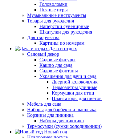
Головоломки
Пьяные игры
Музыкальные инструменты
Товары для рукоделия
Наперстки сувенирные
Шкатулки для рукоделия
Для творчества
Картины по номерам
Дача и отдых
Садовый декор
Садовые фигуры
Кашпо для сада
Садовые фонтаны
Украшения для дачи и сада
Дверной колокольчик
Термометры уличные
Кормушки для птиц
Плантаторы для цветов
Мебель для сада
Наборы для барбекю и шашлыка
Корзины для пикника
Наборы для пикника
Термосумки (сумки холодильники)
Новый год
Новогодняя посуда