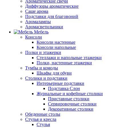
Ароматические свечи
Диффузоры ароматические
Саше арома
Подставки для благовоний
Аромалампы
Аромасветильники
Мебель
Консоли
Консоли настенные
Консоли напольные
Полки и этажерки
Стеллажи и напольные этажерки
Полки, настенные этажерки
Тумбы и комоды
Шкафы для обуви
Столики и подставки
Интерьерные подставки
Подставка Слон
Журнальные и кофейные столики
Приставные столики
Сервировочные столики
Декоративные столики
Обеденные столы
Стулья и кресла
Стулья