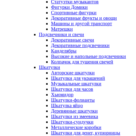
Статуэтки музыкантов
Фигурки Домики
Спортивные фигурки
Декоративные фрукты и овощи
Машины и другой транспорт
Матрешки
Подсвечники и свечи
Декоративные свечи
Декоративные подсвечники
Канделябры
Высокие и напольные подсвечники
Колпачок для тушения свечей
Шкатулки
Авторские шкатулки
Шкатулки для украшений
Музыкальные шкатулки
Шкатулки для часов
Хьюмидор
Шкатулки-фолианты
Шкатулка яйцо
Деревянные шкатулки
Шкатулки из змеевика
Шкатулки-сундучки
Металлические коробки
Шкатулки для денег, купюрницы