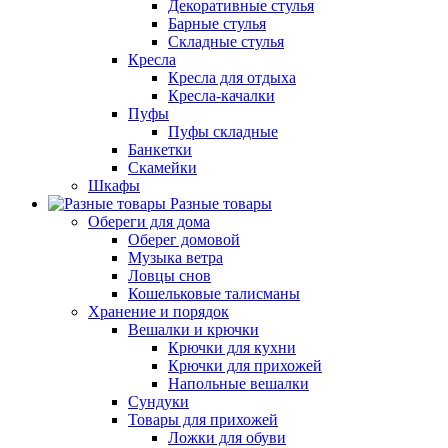
Декоративные стулья
Барные стулья
Складные стулья
Кресла
Кресла для отдыха
Кресла-качалки
Пуфы
Пуфы складные
Банкетки
Скамейки
Шкафы
Разные товары
Обереги для дома
Оберег домовой
Музыка ветра
Ловцы снов
Кошельковые талисманы
Хранение и порядок
Вешалки и крючки
Крючки для кухни
Крючки для прихожей
Напольные вешалки
Сундуки
Товары для прихожей
Ложки для обуви