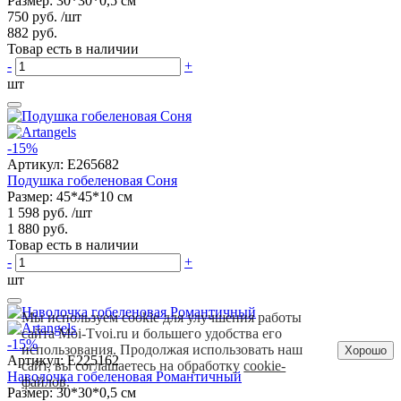
Размер: 30*30*0,5 см
750 руб.
/шт
882 руб.
Товар есть в наличии
-
+
шт
-15%
Артикул:
E265682
Подушка гобеленовая Соня
Размер: 45*45*10 см
1 598 руб.
/шт
1 880 руб.
Товар есть в наличии
-
+
шт
Мы используем cookie для улучшения работы
сайта Moi-Tvoi.ru и большего удобства его
-15%
использования. Продолжая использовать наш
Хорошо
Артикул:
E225162
сайт, вы соглашаетесь на обработку
cookie-
Наволочка гобеленовая Романтичный
файлов
.
Размер: 30*30*0,5 см