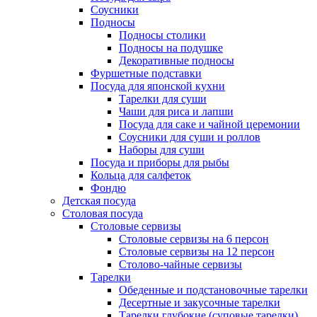
Соусники
Подносы
Подносы столики
Подносы на подушке
Декоративные подносы
Фуршетные подставки
Посуда для японской кухни
Тарелки для суши
Чаши для риса и лапши
Посуда для саке и чайной церемонии
Соусники для суши и роллов
Наборы для суши
Посуда и приборы для рыбы
Кольца для салфеток
Фондю
Детская посуда
Столовая посуда
Столовые сервизы
Столовые сервизы на 6 персон
Столовые сервизы на 12 персон
Столово-чайные сервизы
Тарелки
Обеденные и подстановочные тарелки
Десертные и закусочные тарелки
Тарелки глубокие (суповые тарелки)