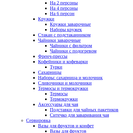
На 2 персоны
На 4 персоны
На 6 персон
Кружки
Кружки заварочные
Наборы кружек
Стакан с подстаканником
Чайники заварочные
Чайники с фильтром
Чайники с подогревом
Френч-прессы
Кофейники и кофеварки
Турки
Сахарницы
Наборы: сахарница и молочник
Сливочники и молочники
Термосы и термокружки
Термосы
Термокружки
Аксессуары для чая
Подставки для чайных пакетиков
Ситечко для заваривания чая
Сервировка
Вазы для фруктов и конфет
Вазы для фруктов