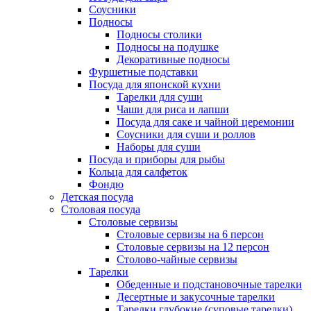
Соусники
Подносы
Подносы столики
Подносы на подушке
Декоративные подносы
Фуршетные подставки
Посуда для японской кухни
Тарелки для суши
Чаши для риса и лапши
Посуда для саке и чайной церемонии
Соусники для суши и роллов
Наборы для суши
Посуда и приборы для рыбы
Кольца для салфеток
Фондю
Детская посуда
Столовая посуда
Столовые сервизы
Столовые сервизы на 6 персон
Столовые сервизы на 12 персон
Столово-чайные сервизы
Тарелки
Обеденные и подстановочные тарелки
Десертные и закусочные тарелки
Тарелки глубокие (суповые тарелки)