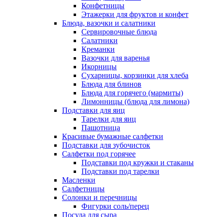
Конфетницы
Этажерки для фруктов и конфет
Блюда, вазочки и салатники
Сервировочные блюда
Салатники
Креманки
Вазочки для варенья
Икорницы
Сухарницы, корзинки для хлеба
Блюда для блинов
Блюда для горячего (мармиты)
Лимонницы (блюда для лимона)
Подставки для яиц
Тарелки для яиц
Пашотница
Красивые бумажные салфетки
Подставки для зубочисток
Салфетки под горячее
Подставки под кружки и стаканы
Подставки под тарелки
Масленки
Салфетницы
Солонки и перечницы
Фигурки соль/перец
Посуда для сыра