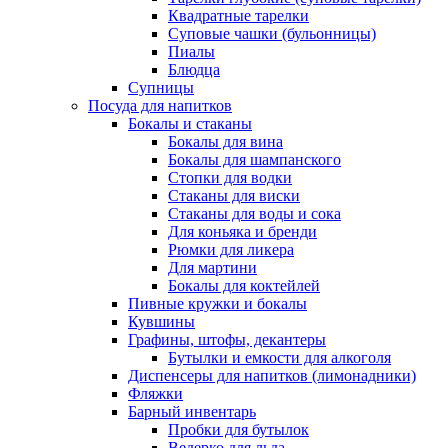
Квадратные тарелки
Суповые чашки (бульонницы)
Пиалы
Блюдца
Супницы
Посуда для напитков
Бокалы и стаканы
Бокалы для вина
Бокалы для шампанского
Стопки для водки
Стаканы для виски
Стаканы для воды и сока
Для коньяка и бренди
Рюмки для ликера
Для мартини
Бокалы для коктейлей
Пивные кружки и бокалы
Кувшины
Графины, штофы, декантеры
Бутылки и емкости для алкоголя
Диспенсеры для напитков (лимонадники)
Фляжки
Барный инвентарь
Пробки для бутылок
Ведерко для льда