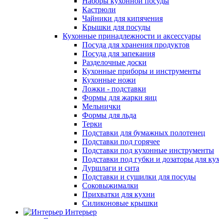
Наборы кухонной посуды
Кастрюли
Чайники для кипячения
Крышки для посуды
Кухонные принадлежности и аксессуары
Посуда для хранения продуктов
Посуда для запекания
Разделочные доски
Кухонные приборы и инструменты
Кухонные ножи
Ложки - подставки
Формы для жарки яиц
Мельнички
Формы для льда
Терки
Подставки для бумажных полотенец
Подставки под горячее
Подставки под кухонные инструменты
Подставки под губки и дозаторы для ку
Дуршлаги и сита
Подставки и сушилки для посуды
Соковыжималки
Прихватки для кухни
Силиконовые крышки
Интерьер