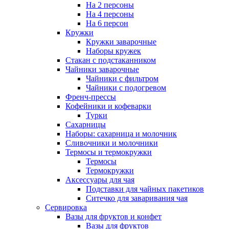
На 2 персоны
На 4 персоны
На 6 персон
Кружки
Кружки заварочные
Наборы кружек
Стакан с подстаканником
Чайники заварочные
Чайники с фильтром
Чайники с подогревом
Френч-прессы
Кофейники и кофеварки
Турки
Сахарницы
Наборы: сахарница и молочник
Сливочники и молочники
Термосы и термокружки
Термосы
Термокружки
Аксессуары для чая
Подставки для чайных пакетиков
Ситечко для заваривания чая
Сервировка
Вазы для фруктов и конфет
Вазы для фруктов